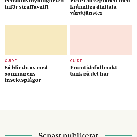
Pensionsmyndigheten
PRO: Oacceptabelt med
inför straffavgift
krångliga digitala
vårdtjänster
GUIDE
GUIDE
Så blir du av med
Framtidsfullmakt –
sommarens
tänk på det här
insektsplågor
Senast publicerat