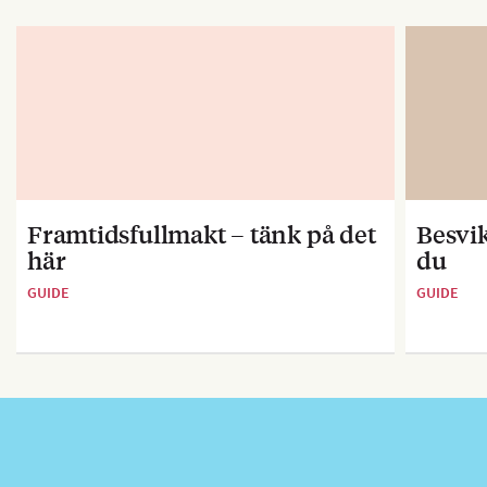
Framtidsfullmakt – tänk på det
Besvik
här
du
GUIDE
GUIDE