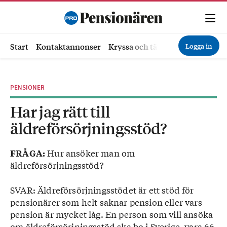
Logga in
Start
Kontaktannonser
Kryssa och tävla
Ekonomi
Hä
PENSIONER
Har jag rätt till
äldreförsörjningsstöd?
Hur ansöker man om
FRÅGA:
äldreförsörjningsstöd?
SVAR: Äldreförsörjningsstödet är ett stöd för
pensionärer som helt saknar pension eller vars
pension är mycket låg. En person som vill ansöka
om äldreförsörjningsstöd ska bo i Sverige, vara 66