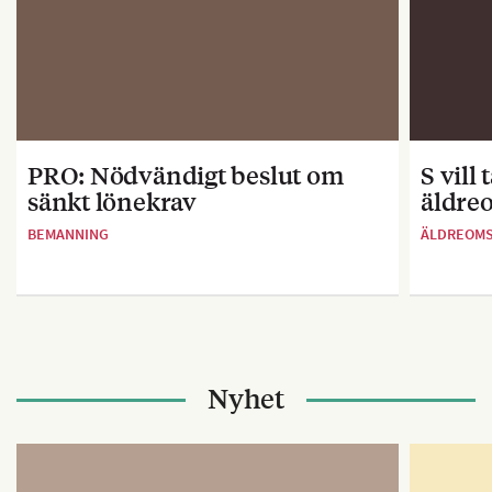
PRO: Nödvändigt beslut om
S vill
sänkt lönekrav
äldre
BEMANNING
ÄLDREOM
Nyhet