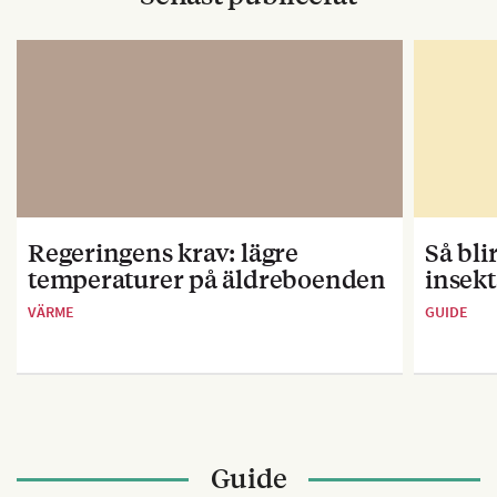
Regeringens krav: lägre
Så bl
temperaturer på äldreboenden
insekt
VÄRME
GUIDE
Guide