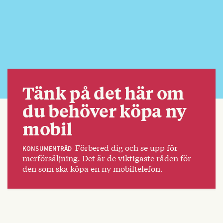
Tänk på det här om
du behöver köpa ny
mobil
Förbered dig och se upp för
KONSUMENTRÅD
merförsäljning. Det är de viktigaste råden för
den som ska köpa en ny mobiltelefon.