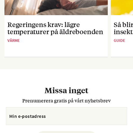
Regeringens krav: lägre
Så bl
temperaturer på äldreboenden
insekt
VÄRME
GUIDE
Missa inget
Prenumerera gratis på vårt nyhetsbrev