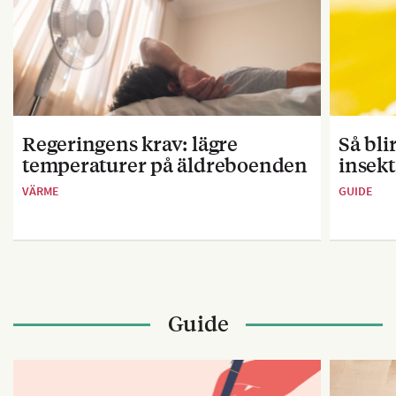
Regeringens krav: lägre
Så bl
temperaturer på äldreboenden
insekt
VÄRME
GUIDE
Guide