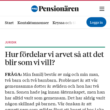
Logga in
Start
Kontaktannonser
Kryssa och tävla
Ekonomi
Hä
JURIDIK
Hur fördelar vi arvet så att det
blir som vi vill?
Min familj består av mig och min man,
FRÅGA:
två barn och två barnbarn. Problemet är att vår
gemensamma dotter är avliden och hon har två
barn. Sonen hade jag innan äktenskapet, men han
har alltid varit som gemensam. Det har aldrig varit
någon skillnad på barnen. Vår önskan är att
oavsett vem som avlider först att huset vi bor i ska