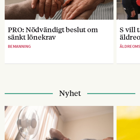
PRO: Nödvändigt beslut om
S vill
sänkt lönekrav
äldre
BEMANNING
ÄLDREOM
Nyhet