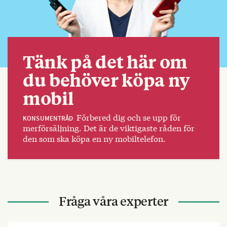
Tänk på det här om
du behöver köpa ny
mobil
Förbered dig och se upp för
KONSUMENTRÅD
merförsäljning. Det är de viktigaste råden för
den som ska köpa en ny mobiltelefon.
Fråga våra experter