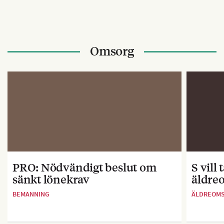
Omsorg
PRO: Nödvändigt beslut om
S vill
sänkt lönekrav
äldre
BEMANNING
ÄLDREOM