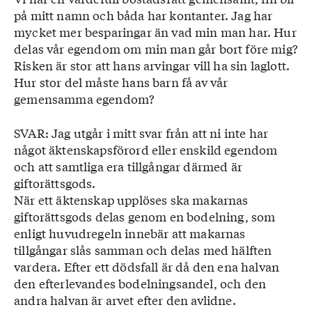
på mitt namn och båda har kontanter. Jag har
mycket mer besparingar än vad min man har. Hur
delas vår egendom om min man går bort före mig?
Risken är stor att hans arvingar vill ha sin laglott.
Hur stor del måste hans barn få av vår
gemensamma egendom?
SVAR: Jag utgår i mitt svar från att ni inte har
något äktenskapsförord eller enskild egendom
och att samtliga era tillgångar därmed är
giftorättsgods.
När ett äktenskap upplöses ska makarnas
giftorättsgods delas genom en bodelning, som
enligt huvudregeln innebär att makarnas
tillgångar slås samman och delas med hälften
vardera. Efter ett dödsfall är då den ena halvan
den efterlevandes bodelningsandel, och den
andra halvan är arvet efter den avlidne.