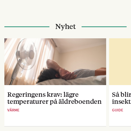
Nyhet
Regeringens krav: lägre
Så bl
temperaturer på äldreboenden
insekt
VÄRME
GUIDE