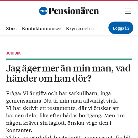
Logga in
Start
Kontaktannonser
Kryssa och tävla
Ekonomi
Hä
JURIDIK
Jag äger mer än min man, vad
händer om han dör?
Fråga: Vi är gifta och har särkullbarn, inga
gemensamma. Nu är min man allvarligt sjuk.
Vi har skrivit ett testamente, där vi önskar att
barnen delar lika efter bådas bortgång. Men om
någon kräver sin laglott, önskar vi ge den i
kontanter.
Vi har en värdefull bostadsrätt gemensamt, fin bil