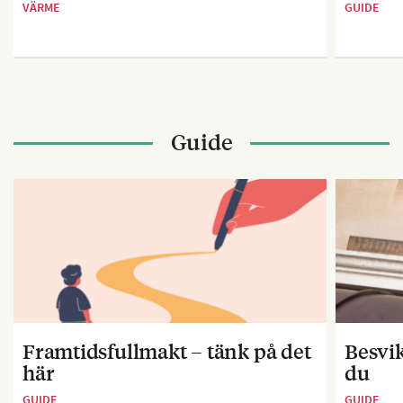
VÄRME
GUIDE
Guide
Framtidsfullmakt – tänk på det
Besvik
här
du
GUIDE
GUIDE