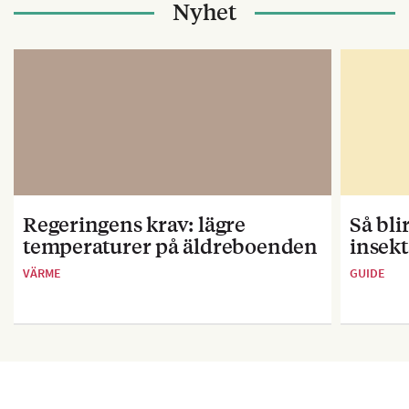
Nyhet
Regeringens krav: lägre
Så bl
temperaturer på äldreboenden
insekt
VÄRME
GUIDE