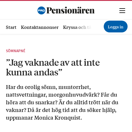
Logga in
Start
Kontaktannonser
Kryssa och tävla
Ekonomi
Hä
SÖMNAPNÉ
”Jag vaknade av att inte
kunna andas”
Har du orolig sömn, muntorrhet,
nattsvettningar, morgonhuvudvärk? Får du
höra att du snarkar? Är du alltid trött när du
vaknar? Då är det hög tid att du söker hjälp,
uppmanar Monica Kronquist.