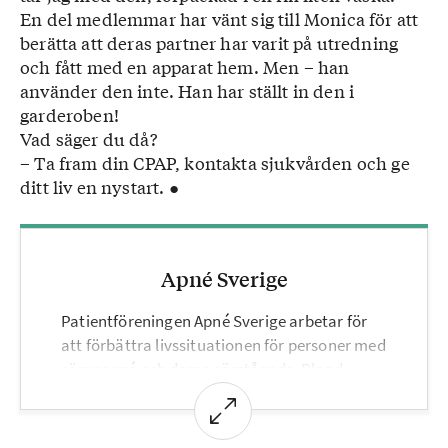
En del medlemmar har vänt sig till Monica för att
Föreningen Apné Sverige, apnesverige.se
berätta att deras partner har varit på utredning
och fått med en apparat hem. Men – han
använder den inte. Han har ställt in den i
garderoben!
Vad säger du då?
– Ta fram din CPAP, kontakta sjukvården och ge
ditt liv en nystart. ●
Apné Sverige
Patientföreningen Apné Sverige arbetar för
att förbättra livssituationen för personer med
sömnapné och deras närstående. Bland
annat genom att aktivt sprida information
samt bilda opinion för att påverka politiker
och leverantörer av hjälpmedel.