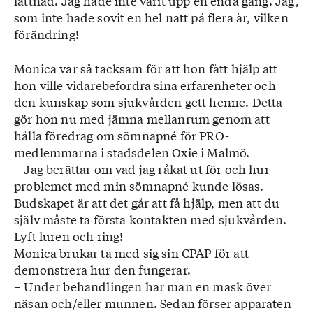
lättnad. Jag hade inte varit upp en enda gång. Jag,
bland annat andningsuppehåll, orolig
som inte hade sovit en hel natt på flera år, vilken
nattsömn, torr mun, nattsvettning, behov av
förändring!
att kissa flera gånger under natten samt
morgonhuvudvärk.
Monica var så tacksam för att hon fått hjälp att
Behandlingar
hon ville vidarebefordra sina erfarenheter och
Idag behandlas patienter med sömnapné
den kunskap som sjukvården gett henne. Detta
med antingen apnéskena eller
gör hon nu med jämna mellanrum genom att
övertrycksandning med mask: CPAP-mask
hålla föredrag om sömnapné för PRO-
(Continuous Positive Airway Pressure). Båda
medlemmarna i stadsdelen Oxie i Malmö.
hjälper till att hålla andningsvägarna öppna
– Jag berättar om vad jag råkat ut för och hur
under sömnen.
problemet med min sömnapné kunde lösas.
■ Apnéskena. Skenan håller kvar underkäken
Budskapet är att det går att få hjälp, men att du
i ett framskjutet läge, så att utrymmet bakom
själv måste ta första kontakten med sjukvården.
tungan vidgas och mjukvävnaden och
Lyft luren och ring!
musklerna i den övre luftvägen hålls i rätt
Monica brukar ta med sig sin CPAP för att
läge. Det minskar vibrationerna och gör att
demonstrera hur den fungerar.
luftvägen hålls öppen.
– Under behandlingen har man en mask över
■ CPAP är en behandling med kontinuerligt
näsan och/eller munnen. Sedan förser apparaten
luftvägsövertryck som ordineras till många