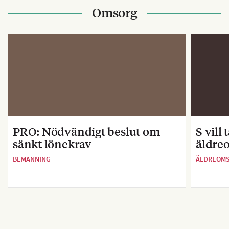
Omsorg
PRO: Nödvändigt beslut om
S vill
sänkt lönekrav
äldre
BEMANNING
ÄLDREOM