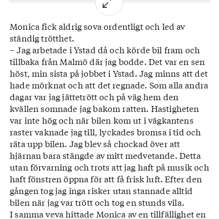
PRO Oxie.
Intressen: Sjunger i kör.
Monica fick aldrig sova ordentligt och led av
Råd till läsarna: Ta tag i de hälsoproblem ni
ständig trötthet.
fått under livets gång och av arbetslivet. Det
– Jag arbetade i Ystad då och körde bil fram och
finns hjälp att få om man vågar ställa frågor.
tillbaka från Malmö där jag bodde. Det var en sen
Det är vi skyldiga oss själva för att få en
höst, min sista på jobbet i Ystad. Jag minns att det
bättre ålderdom.
hade mörknat och att det regnade. Som alla andra
dagar var jag jättetrött och på väg hem den
kvällen somnade jag bakom ratten. Hastigheten
var inte hög och när bilen kom ut i vägkantens
raster vaknade jag till, lyckades bromsa i tid och
räta upp bilen. Jag blev så chockad över att
hjärnan bara stängde av mitt medvetande. Detta
utan förvarning och trots att jag haft på musik och
haft fönstren öppna för att få frisk luft. Efter den
gången tog jag inga risker utan stannade alltid
bilen när jag var trött och tog en stunds vila.
I samma veva hittade Monica av en tillfällighet en