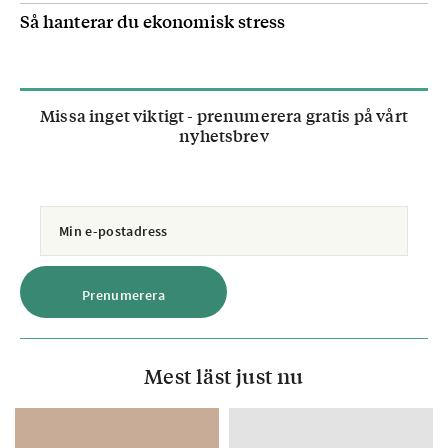
Grundström. I den finns mycket matnyttigt
Så hanterar du ekonomisk stress
att läsa, bland annat information om nya
produkter och forskningsrön.
Föreningen Apné Sverige är ansluten till
Riksförbundet HjärtLung.
Missa inget viktigt - prenumerera gratis på vårt
Läs mer på apnesverige.se
nyhetsbrev
Mest läst just nu