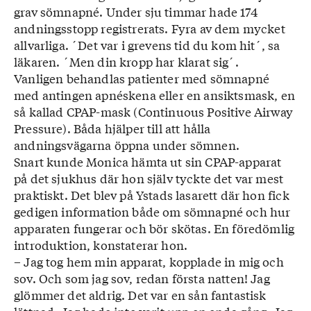
grav sömnapné. Under sju timmar hade 174
förstorade tonsiller, näspolyper, sned
andningsstopp registrerats. Fyra av dem mycket
nässkiljevägg, alkohol och sömnmediciner.
allvarliga. ´Det var i grevens tid du kom hit´, sa
Det flesta riskfaktorer kan förklaras av att de
läkaren. ´Men din kropp har klarat sig´.
bidrar till att göra luftvägarna trängre.
Vanligen behandlas patienter med sömnapné
Alkohol och sömnmediciner kan ge onormalt
med antingen apnéskena eller en ansiktsmask, en
avslappnad muskulatur, vilket ökar risken.
så kallad CPAP-mask (Continuous Positive Airway
■ Den vanligaste typen av sömnapné,
Pressure). Båda hjälper till att hålla
obstruktivt sömnapnésyndrom, orsakas av
andningsvägarna öppna under sömnen.
att det är för trångt i de övre luftvägarna så
Snart kunde Monica hämta ut sin CPAP-apparat
att luftströmmen till och från lungorna helt
på det sjukhus där hon själv tyckte det var mest
eller delvis blockeras. Att sömnproblem kan
praktiskt. Det blev på Ystads lasarett där hon fick
bli mer påtagliga när vi blir äldre kan bero på
gedigen information både om sömnapné och hur
att gomseglet i munnen och tungans muskel
apparaten fungerar och bör skötas. En föredömlig
blir för-
introduktion, konstaterar hon.
slappade och täpper till andningen.
– Jag tog hem min apparat, kopplade in mig och
■ Ett vanligt symtom vid sömnapné är
sov. Och som jag sov, redan första natten! Jag
kraftig snarkning, men alla som
glömmer det aldrig. Det var en sån fantastisk
har sömnapné snarkar inte. Andra symtom är