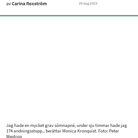
av
Carina Roxström
29
aug
2023
Jag hade en mycket grav sömnapné, under sju timmar hade jag
174 andningsstopp., berättar Monica Kronquist. Foto: Peter
Westrup