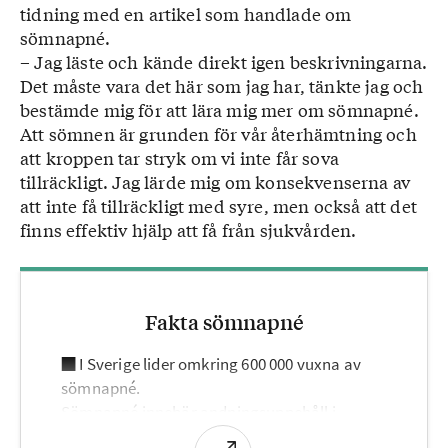
tidning med en artikel som handlade om
sömnapné.
– Jag läste och kände direkt igen beskrivningarna.
Det måste vara det här som jag har, tänkte jag och
bestämde mig för att lära mig mer om sömnapné.
Att sömnen är grunden för vår återhämtning och
att kroppen tar stryk om vi inte får sova
tillräckligt. Jag lärde mig om konsekvenserna av
att inte få tillräckligt med syre, men också att det
finns effektiv hjälp att få från sjukvården.
Fakta sömnapné
■ I Sverige lider omkring 600 000 vuxna av
sömnapné.
Sömnapné innebär andningsuppehåll i
sömnen. Personer med sömnapné kan få