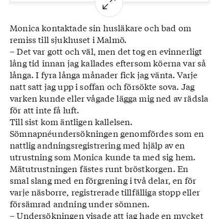
andningsuppehåll upp till flera hundra
gånger under en och samma natt.
Monica kontaktade sin husläkare och bad om
Vid upprepade andningsuppehåll sjunker
remiss till sjukhuset i Malmö.
syresättningen i blodet vilket kan orsaka
– Det var gott och väl, men det tog en evinnerligt
hjärt- kärlproblem. En av de vanligaste
lång tid innan jag kallades eftersom köerna var så
orsakerna till hjärtinfarkt är just dålig
långa. I fyra långa månader fick jag vänta. Varje
syresättning i blodet.
natt satt jag upp i soffan och försökte sova. Jag
■ Vid sömnapné har man oftast dålig eller
varken kunde eller vågade lägga mig ned av rädsla
ingen djupsömn alls. Under den viktiga
för att inte få luft.
djupsömnen ökar nivåerna av bland annat
Till sist kom äntligen kallelsen.
tillväxthormon som behövs för att reparera
Sömnapnéundersökningen genomfördes som en
kroppen. Ämnesomsättningen sjunker,
nattlig andningsregistrering med hjälp av en
temperaturen går ner och hjärnan skaffar
utrustning som Monica kunde ta med sig hem.
kraft för att stå emot stress och för att stärka
Mätutrustningen fästes runt bröstkorgen. En
immunförsvaret. Under djupsömnen
smal slang med en förgrening i två delar, en för
repareras också små cellskador i kroppen och
varje näsborre, registrerade tillfälliga stopp eller
hjärnan som uppstått under dagen.
försämrad andning under sömnen.
Kända riskfaktorer:
– Undersökningen visade att jag hade en mycket
■ Övervikt, ålder, rökning, kort käke,