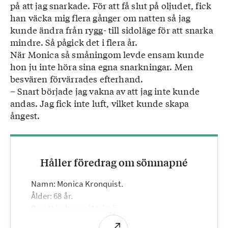
på att jag snarkade. För att få slut på oljudet, fick
han väcka mig flera gånger om natten så jag
kunde ändra från rygg- till sidoläge för att snarka
mindre. Så pågick det i flera år.
När Monica så småningom levde ensam kunde
hon ju inte höra sina egna snarkningar. Men
besvären förvärrades efterhand.
– Snart började jag vakna av att jag inte kunde
andas. Jag fick inte luft, vilket kunde skapa
ångest.
Håller föredrag om sömnapné
Namn: Monica Kronquist.
Ålder: 68 år.
Bor: I Limhamn i Malmö.
Yrke: Sedan 25 år coach och vägledare. Aktiv i