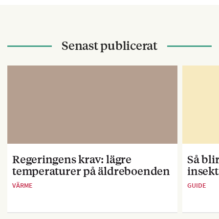
Senast publicerat
Regeringens krav: lägre
Så bl
temperaturer på äldreboenden
insekt
VÄRME
GUIDE