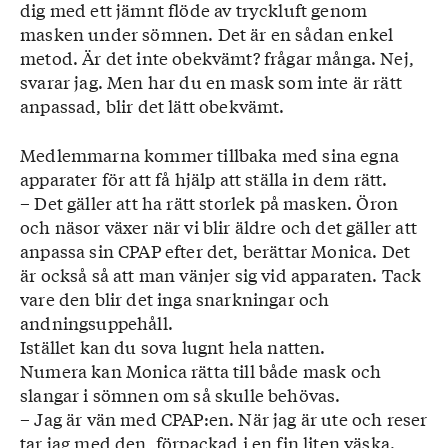
dig med ett jämnt flöde av tryckluft genom
patienter med måttligt till gravt
masken under sömnen. Det är en sådan enkel
sömnapnésyndrom. Via en slang fäst på en
metod. Är det inte obekvämt? frågar många. Nej,
mask blåser den in luft genom näsan, eller
svarar jag. Men har du en mask som inte är rätt
ibland genom både näsan och munnen. Detta
anpassad, blir det lätt obekvämt.
skapar ett övertryck i luftvägen och hindrar
den från att falla samman när musklerna
Medlemmarna kommer tillbaka med sina egna
slappnar av under sömnen.
apparater för att få hjälp att ställa in dem rätt.
De CPAP-apparater som används idag är
– Det gäller att ha rätt storlek på masken. Öron
små, smidiga och tystgående. Maskerna är
och näsor växer när vi blir äldre och det gäller att
mjuka och det går bra att ligga både på sida
anpassa sin CPAP efter det, berättar Monica. Det
och rygg. Det är viktigt att använda masken
är också så att man vänjer sig vid apparaten. Tack
så mycket som möjligt, helst varje natt.
vare den blir det inga snarkningar och
■ Forskning pågår för att få fram läkemedel
andningsuppehåll.
mot sömnapné.
Istället kan du sova lugnt hela natten.
lakemedelsvarlden.se/aldre-lakemedel-
Numera kan Monica rätta till både mask och
testas-mot-somnapne
slangar i sömnen om så skulle behövas.
– Jag är vän med CPAP:en. När jag är ute och reser
Källor: HjärtLungfonden, hjart-lungfonden.se
tar jag med den, förpackad i en fin liten väska.
Riksförbundet HjärtLung, hjart-lung.se