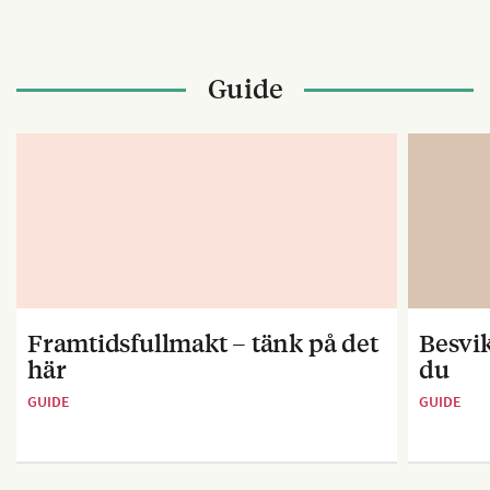
Guide
Framtidsfullmakt – tänk på det
Besvik
här
du
GUIDE
GUIDE