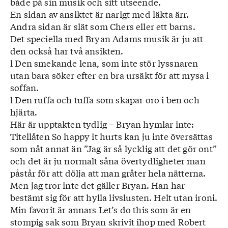
både på sin musik och sitt utseende.
En sidan av ansiktet är narigt med läkta ärr.
Andra sidan är slät som Chers eller ett barns.
Det speciella med Bryan Adams musik är ju att
den också har två ansikten.
l Den smekande lena, som inte stör lyssnaren
utan bara söker efter en bra ursäkt för att mysa i
soffan.
l Den ruffa och tuffa som skapar oro i ben och
hjärta.
Här är upptakten tydlig – Bryan hymlar inte:
Titellåten So happy it hurts kan ju inte översättas
som nåt annat än ”Jag är så lycklig att det gör ont”
och det är ju normalt såna övertydligheter man
påstår för att dölja att man gråter hela nätterna.
Men jag tror inte det gäller Bryan. Han har
bestämt sig för att hylla livslusten. Helt utan ironi.
Min favorit är annars Let’s do this som är en
stompig sak som Bryan skrivit ihop med Robert