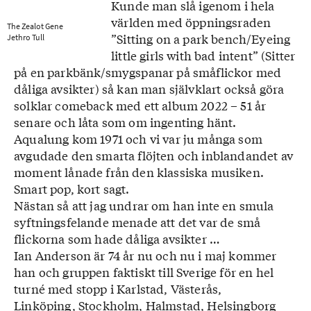
Kunde man slå igenom i hela
världen med öppningsraden
The Zealot Gene
”Sitting on a park bench/Eyeing
Jethro Tull
little girls with bad intent” (Sitter
på en parkbänk/smygspanar på småflickor med
dåliga avsikter) så kan man självklart också göra
solklar comeback med ett album 2022 – 51 år
senare och låta som om ingenting hänt.
Aqualung kom 1971 och vi var ju många som
avgudade den smarta flöjten och inblandandet av
moment lånade från den klassiska musiken.
Smart pop, kort sagt.
Nästan så att jag undrar om han inte en smula
syftningsfelande menade att det var de små
flickorna som hade dåliga avsikter …
Ian Anderson är 74 år nu och nu i maj kommer
han och gruppen faktiskt till Sverige för en hel
turné med stopp i Karlstad, Västerås,
Linköping, Stockholm, Halmstad, Helsingborg