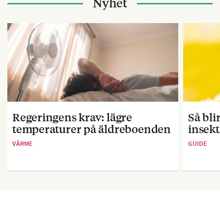
Nyhet
Regeringens krav: lägre
Så bl
temperaturer på äldreboenden
insekt
VÄRME
GUIDE