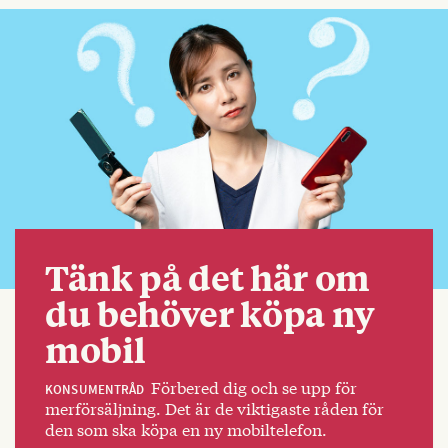
Tänk på det här om
du behöver köpa ny
mobil
Förbered dig och se upp för
KONSUMENTRÅD
merförsäljning. Det är de viktigaste råden för
den som ska köpa en ny mobiltelefon.