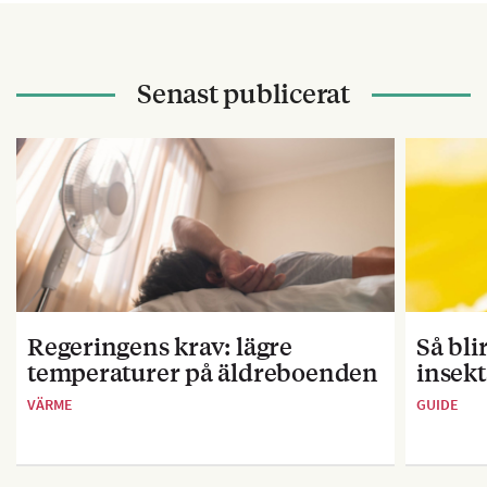
Senast publicerat
Regeringens krav: lägre
Så bl
temperaturer på äldreboenden
insekt
VÄRME
GUIDE