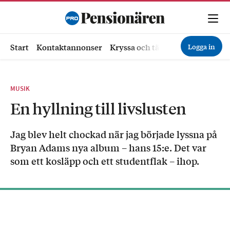
Logga in
Start
Kontaktannonser
Kryssa och tävla
Ekonomi
Hä
MUSIK
En hyllning till livslusten
Jag blev helt chockad när jag började lyssna på
Bryan Adams nya album – hans 15:e. Det var
som ett kosläpp och ett studentflak – ihop.