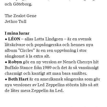
och Göteborg.
The Zealot Gene
Jethro Tull
I mina lurar
●
– alias Lotta Lindgren – är en svensk
LÉON
låtskrivare och popsångerska och hennes nya
album ”Circles” är en ren uppvisning i stor
sångkonst à la extra alt.
●
gör en ny version av Neneh Cherrys hit
Robyn
Buffalo Stance från 1989 och det är så vansinnigt
charmigt och kantigt att man bara smälter.
●
är en amerikansk sångerska som gör
Beth Hart
nya versioner av Led Zeppelins största hits så att
de låter mera Zeppelin än Led.