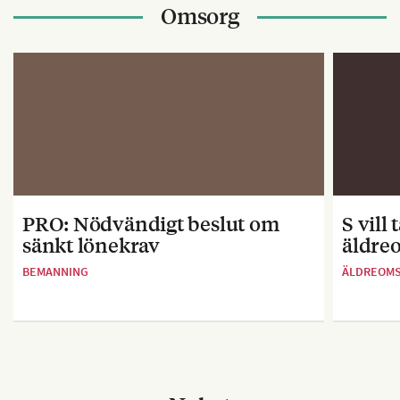
Omsorg
PRO: Nödvändigt beslut om
S vill
sänkt lönekrav
äldre
BEMANNING
ÄLDREOM