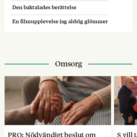
Den baktalades berättelse
En filmupplevelse jag aldrig glömmer
Omsorg
PRO: Nödvändigt beslut om
S vill