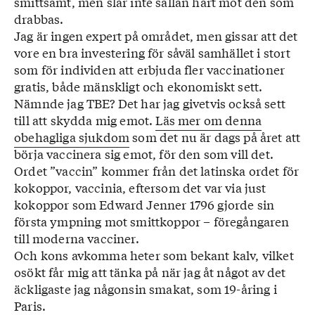
smittsamt, men slår inte sällan hårt mot den som
drabbas.
Jag är ingen expert på området, men gissar att det
vore en bra investering för såväl samhället i stort
som för individen att erbjuda fler vaccinationer
gratis, både mänskligt och ekonomiskt sett.
Nämnde jag TBE? Det har jag givetvis också sett
till att skydda mig emot.
Läs mer om denna
obehagliga sjukdom
som det nu är dags på året att
börja vaccinera sig emot, för den som vill det.
Ordet ”vaccin” kommer från det latinska ordet för
kokoppor, vaccinia, eftersom det var via just
kokoppor som Edward Jenner 1796 gjorde sin
första ympning mot smittkoppor – föregångaren
till moderna vacciner.
Och kons avkomma heter som bekant kalv, vilket
osökt får mig att tänka på när jag åt något av det
äckligaste jag någonsin smakat, som 19-åring i
Paris.