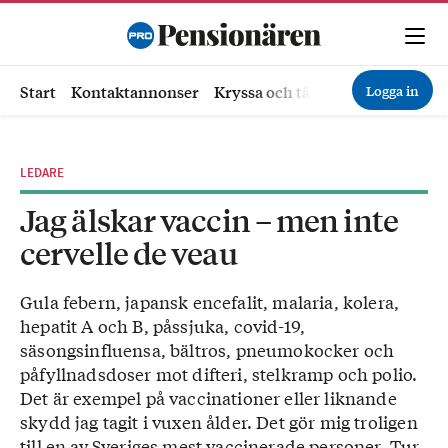
Logga in
Start
Kontaktannonser
Kryssa och tävla
Ekonomi
Hä
LEDARE
Jag älskar vaccin – men inte
cervelle de veau
Gula febern, japansk encefalit, malaria, kolera,
hepatit A och B, påssjuka, covid-19,
säsongsinfluensa, bältros, pneumokocker och
påfyllnadsdoser mot difteri, stelkramp och polio.
Det är exempel på vaccinationer eller liknande
skydd jag tagit i vuxen ålder. Det gör mig troligen
till en av Sveriges mest vaccinerade personer. Tur