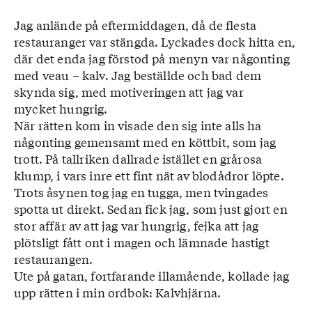
Jag anlände på eftermiddagen, då de flesta
restauranger var stängda. Lyckades dock hitta en,
där det enda jag förstod på menyn var någonting
med veau – kalv. Jag beställde och bad dem
skynda sig, med motiveringen att jag var
mycket hungrig.
När rätten kom in visade den sig inte alls ha
någonting gemensamt med en köttbit, som jag
trott. På tallriken dallrade istället en grårosa
klump, i vars inre ett fint nät av blodådror löpte.
Trots åsynen tog jag en tugga, men tvingades
spotta ut direkt. Sedan fick jag, som just gjort en
stor affär av att jag var hungrig, fejka att jag
plötsligt fått ont i magen och lämnade hastigt
restaurangen.
Ute på gatan, fortfarande illamående, kollade jag
upp rätten i min ordbok: Kalvhjärna.