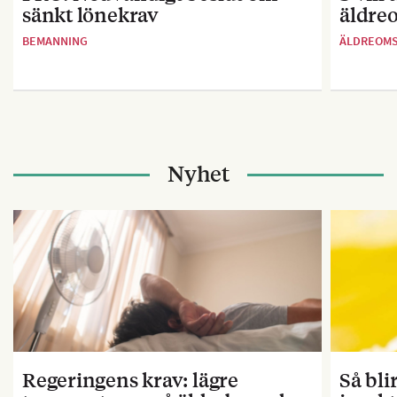
sänkt lönekrav
äldre
BEMANNING
ÄLDREOM
Nyhet
Regeringens krav: lägre
Så bl