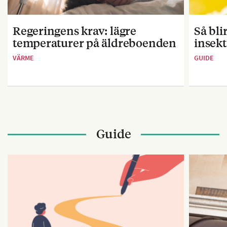
Regeringens krav: lägre
Så bl
temperaturer på äldreboenden
insekt
VÄRME
GUIDE
Guide