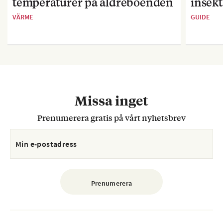
temperaturer på äldreboenden
insekt
VÄRME
GUIDE
Missa inget
Prenumerera gratis på vårt nyhetsbrev