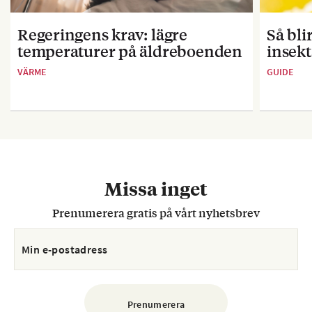
Regeringens krav: lägre
Så bl
temperaturer på äldreboenden
insekt
VÄRME
GUIDE
Missa inget
Prenumerera gratis på vårt nyhetsbrev