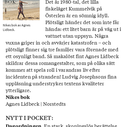
Det är 1980-tal, det lilla
fiskeläget Kummelvik på
Österlen är en sömnig idyll.
Plötsligt händer det som inte får
Nikes bok av Agnes
hända: ett litet barn är på väg ut i
Lidbeck.
vattnet utan uppsyn. Några
vuxna griper in och avvärjer katastrofen – och
plötsligt finner sig tre familjer vara förenade med
ett osynligt band. Så makalöst fint Agnes Lidbeck
skildrar dessa romangestalter, som på olika sätt
kommer att spela roll i varandras liv efter
incidenten på stranden! Ludvig Josephsons fina
uppläsning understryker textens kvaliteter
ytterligare.
Nikes bok
Agnes Lidbeck | Norstedts
NYTT I POCKET:
En stark, skoningslös berättelse
Dagordningen.