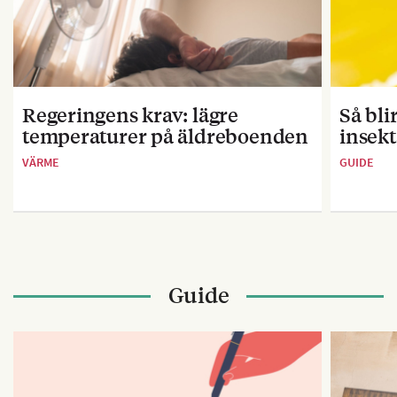
Regeringens krav: lägre
Så bl
temperaturer på äldreboenden
insekt
VÄRME
GUIDE
Guide