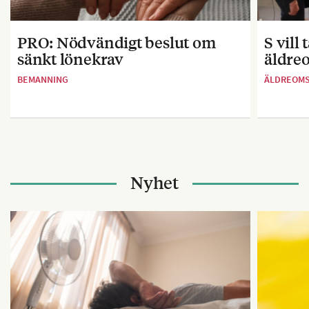
PRO: Nödvändigt beslut om
S vill
sänkt lönekrav
äldre
BEMANNING
ÄLDREOM
Nyhet