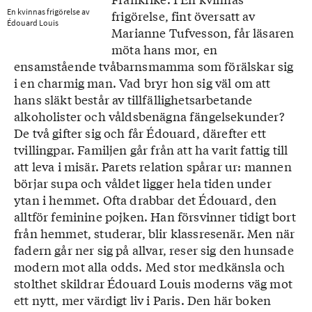
En kvinnas frigörelse av
frigörelse, fint översatt av
Édouard Louis
Marianne Tufvesson, får läsaren
möta hans mor, en
ensamstående tvåbarnsmamma som förälskar sig
i en charmig man. Vad bryr hon sig väl om att
hans släkt består av tillfällighetsarbetande
alkoholister och våldsbenägna fängelsekunder?
De två gifter sig och får Édouard, därefter ett
tvillingpar. Familjen går från att ha varit fattig till
att leva i misär. Parets relation spårar ur: mannen
börjar supa och våldet ligger hela tiden under
ytan i hemmet. Ofta drabbar det Édouard, den
alltför feminine pojken. Han försvinner tidigt bort
från hemmet, studerar, blir klassresenär. Men när
fadern går ner sig på allvar, reser sig den hunsade
modern mot alla odds. Med stor medkänsla och
stolthet skildrar Édouard Louis moderns väg mot
ett nytt, mer värdigt liv i Paris. Den här boken