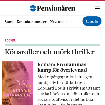
Logga in
Start
Kontaktannonser
Kryssa och tävla
Ekonomi
Hä
BÖCKER
Könsroller och mörk thriller
Roman:
En mammas
kamp för överlevnad
Med utgångspunkt i sin egen
familjs liv har författaren
Édouard Louis skrivit smärtsamt
starka böcker om könsroller och
sociala orättvisor i det nutida
Frankrike. I En kvinnas