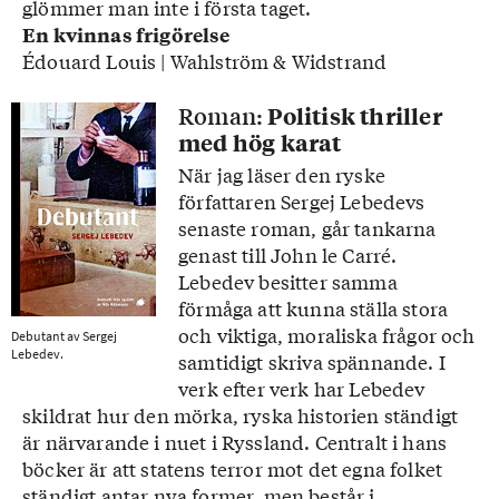
glömmer man inte i första taget.
En kvinnas frigörelse
Édouard Louis | Wahlström & Widstrand
Roman:
Politisk thriller
med hög karat
När jag läser den ryske
författaren Sergej Lebedevs
senaste roman, går tankarna
genast till John le Carré.
Lebedev besitter samma
förmåga att kunna ställa stora
och viktiga, moraliska frågor och
Debutant av Sergej
Lebedev.
samtidigt skriva spännande. I
verk efter verk har Lebedev
skildrat hur den mörka, ryska historien ständigt
är närvarande i nuet i Ryssland. Centralt i hans
böcker är att statens terror mot det egna folket
ständigt antar nya former, men består i