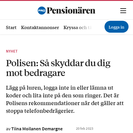
Logga in
Start
Kontaktannonser
Kryssa och tävla
Ekonomi
Hä
NYHET
Polisen: Så skyddar du dig
mot bedragare
Lägg på luren, logga inte in eller lämna ut
koder och lita inte på den som ringer. Det är
Polisens rekommendationer när det gäller att
stoppa telefonbedrägerier.
av
Tiina Moilanen Demargne
20
feb
2023