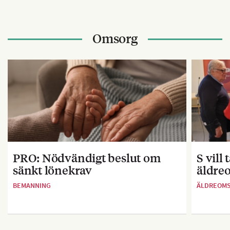
Omsorg
PRO: Nödvändigt beslut om
S vill
sänkt lönekrav
äldre
BEMANNING
ÄLDREOM