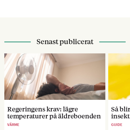
Senast publicerat
Regeringens krav: lägre
Så bl
temperaturer på äldreboenden
insekt
VÄRME
GUIDE