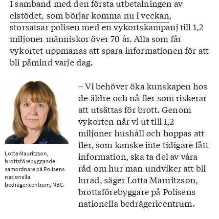
I samband med den första utbetalningen av
elstödet, som börjar komma nu i veckan
,
storsatsar polisen med en vykortskampanj till 1,2
miljoner människor över 70 år. Alla som får
vykortet uppmanas att spara informationen för att
bli påmind varje dag.
– Vi behöver öka kunskapen hos
de äldre och nå fler som riskerar
att utsättas för brott. Genom
vykorten når vi ut till 1,2
miljoner hushåll och hoppas att
fler, som kanske inte tidigare fått
Lotta Mauritzson,
information, ska ta del av våra
brottsförebyggande
råd om hur man undviker att bli
samordnare på Polisens
nationella
lurad, säger Lotta Mauritzson,
bedrägericentrum, NBC.
brottsförebyggare på Polisens
nationella bedrägericentrum.