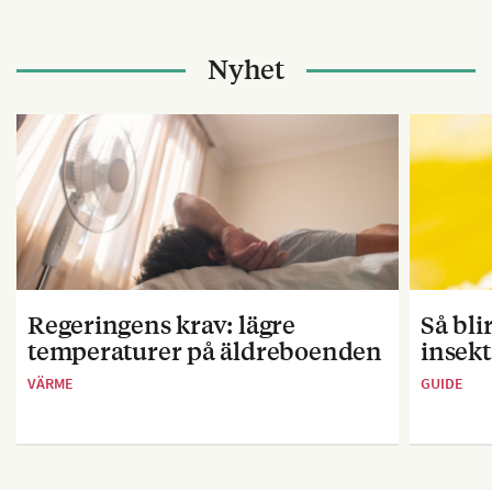
Nyhet
Regeringens krav: lägre
Så bl
temperaturer på äldreboenden
insekt
VÄRME
GUIDE