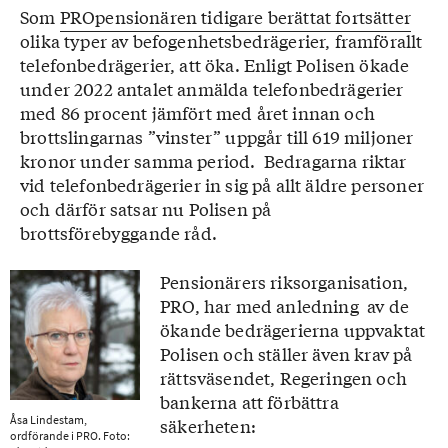
Som
PROpensionären tidigare berättat fortsätter
olika typer av befogenhetsbedrägerier, framförallt
telefonbedrägerier, att öka. Enligt Polisen ökade
under 2022 antalet anmälda telefonbedrägerier
med 86 procent jämfört med året innan och
brottslingarnas ”vinster” uppgår till 619 miljoner
kronor under samma period. Bedragarna riktar
vid telefonbedrägerier in sig på allt äldre personer
och därför satsar nu Polisen på
brottsförebyggande råd.
Pensionärers riksorganisation,
PRO, har med anledning av de
ökande bedrägerierna uppvaktat
Polisen och ställer även krav på
rättsväsendet, Regeringen och
bankerna att förbättra
Åsa Lindestam,
säkerheten:
ordförande i PRO. Foto: