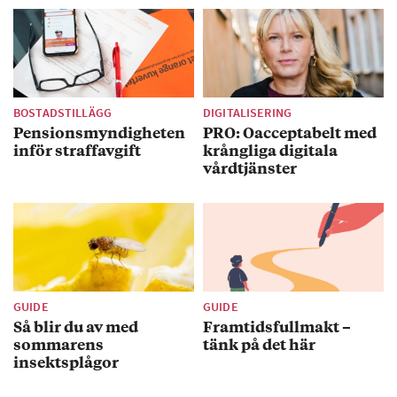
BOSTADSTILLÄGG
DIGITALISERING
Pensionsmyndigheten
PRO: Oacceptabelt med
inför straffavgift
krångliga digitala
vårdtjänster
GUIDE
GUIDE
Så blir du av med
Framtidsfullmakt –
sommarens
tänk på det här
insektsplågor