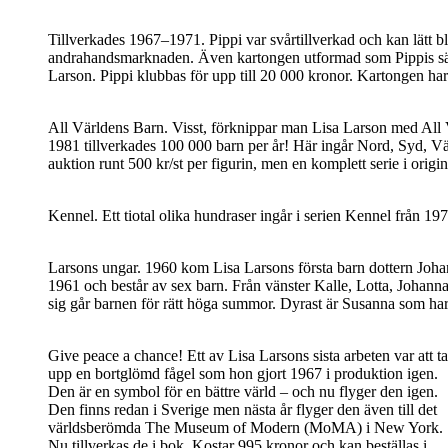
Tillverkades 1967–1971. Pippi var svårtillverkad och kan lätt bl
andrahandsmarknaden. Även kartongen utformad som Pippis sän
Larson. Pippi klubbas för upp till 20 000 kronor. Kartongen har 
All Världens Barn. Visst, förknippar man Lisa Larson med All 
1981 tillverkades 100 000 barn per år! Här ingår Nord, Syd, V
auktion runt 500 kr/st per figurin, men en komplett serie i origi
Kennel. Ett tiotal olika hundraser ingår i serien Kennel från 
Larsons ungar. 1960 kom Lisa Larsons första barn dottern Joha
1961 och består av sex barn. Från vänster Kalle, Lotta, Johan
sig går barnen för rätt höga summor. Dyrast är Susanna som har 
Give peace a chance! Ett av Lisa Larsons sista arbeten var att ta
upp en bortglömd fågel som hon gjort 1967 i produktion igen.
Den är en symbol för en bättre värld – och nu flyger den igen.
Den finns redan i Sverige men nästa år flyger den även till det
världsberömda The Museum of Modern (MoMA) i New York.
Nu tillverkas de i bok. Kostar 995 kronor och kan beställas i