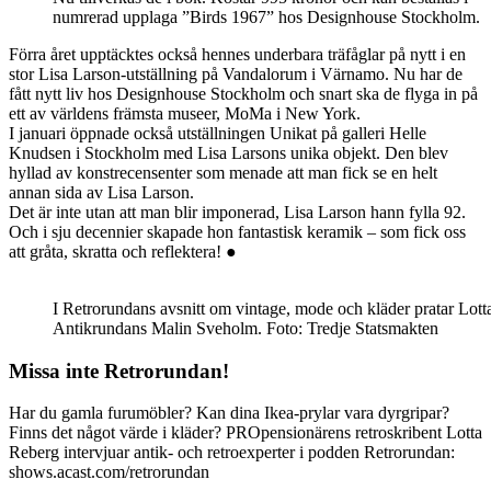
numrerad upplaga ”Birds 1967” hos Designhouse Stockholm.
Förra året upptäcktes också hennes underbara träfåglar på nytt i en
stor Lisa Larson-utställning på Vandalorum i Värnamo. Nu har de
fått nytt liv hos Designhouse Stockholm och snart ska de flyga in på
ett av världens främsta museer, MoMa i New York.
I januari öppnade också utställningen Unikat på galleri Helle
Knudsen i Stockholm med Lisa Larsons unika objekt. Den blev
hyllad av konstrecensenter som menade att man fick se en helt
annan sida av Lisa Larson.
Det är inte utan att man blir imponerad, Lisa Larson hann fylla 92.
Och i sju decennier skapade hon fantastisk keramik – som fick oss
att gråta, skratta och reflektera! ●
I Retrorundans avsnitt om vintage, mode och kläder pratar Lot
Antikrundans Malin Sveholm. Foto: Tredje Statsmakten
Missa inte Retrorundan!
Har du gamla furumöbler? Kan dina Ikea-prylar vara dyrgripar?
Finns det något värde i kläder? PROpensionärens retroskribent Lotta
Reberg intervjuar antik- och retroexperter i podden Retrorundan:
shows.acast.com/retrorundan