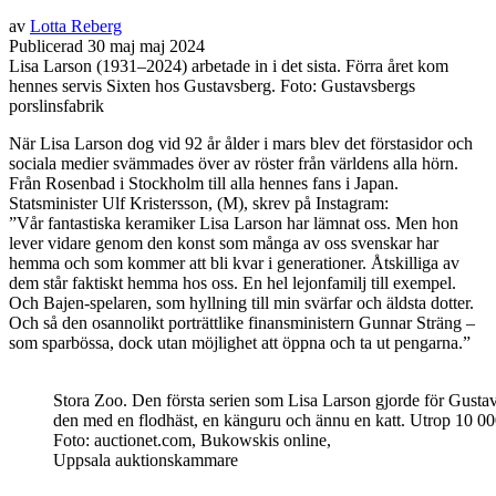
av
Lotta Reberg
Publicerad
30
maj
maj
2024
Lisa Larson (1931–2024) arbetade in i det sista. Förra året kom
hennes servis Sixten hos Gustavsberg. Foto: Gustavsbergs
porslinsfabrik
När Lisa Larson dog vid 92 år ålder i mars blev det förstasidor och
sociala medier svämmades över av röster från världens alla hörn.
Från Rosenbad i Stockholm till alla hennes fans i Japan.
Statsminister Ulf Kristersson, (M), skrev på Instagram:
”Vår fantastiska keramiker Lisa Larson har lämnat oss. Men hon
lever vidare genom den konst som många av oss svenskar har
hemma och som kommer att bli kvar i generationer. Åtskilliga av
dem står faktiskt hemma hos oss. En hel lejonfamilj till exempel.
Och Bajen-spelaren, som hyllning till min svärfar och äldsta dotter.
Och så den osannolikt porträttlike finansministern Gunnar Sträng –
som sparbössa, dock utan möjlighet att öppna och ta ut pengarna.”
Stora Zoo. Den första serien som Lisa Larson gjorde för Gustav
den med en flodhäst, en känguru och ännu en katt. Utrop 10 0
Foto: auctionet.com, Bukowskis online,
Uppsala auktionskammare