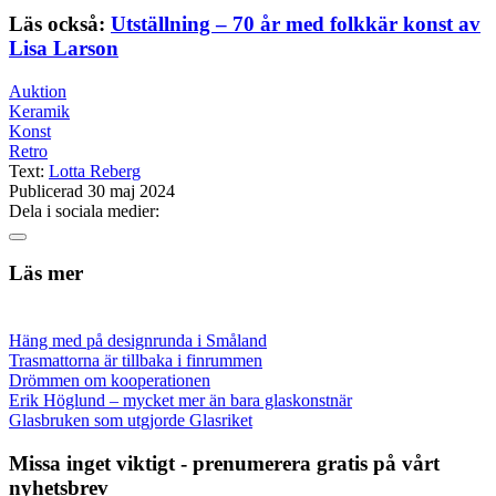
Läs också:
Utställning – 70 år med folkkär konst av
Lisa Larson
Auktion
Keramik
Konst
Retro
Text:
Lotta Reberg
Publicerad 30 maj 2024
Dela i sociala medier:
Läs mer
Häng med på designrunda i Småland
Trasmattorna är tillbaka i finrummen
Drömmen om kooperationen
Erik Höglund – mycket mer än bara glaskonstnär
Glasbruken som utgjorde Glasriket
Missa inget viktigt - prenumerera gratis på vårt
nyhetsbrev