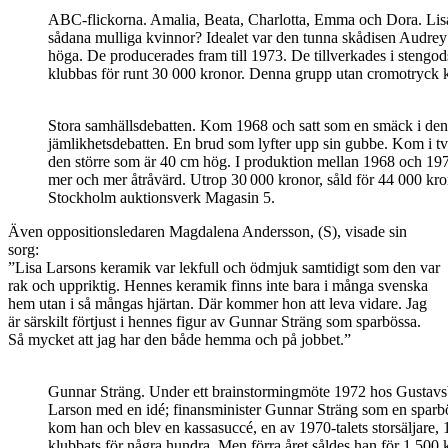
ABC-flickorna. Amalia, Beata, Charlotta, Emma och Dora. Lis
sådana mulliga kvinnor? Idealet var den tunna skådisen Audr
höga. De producerades fram till 1973. De tillverkades i steng
klubbas för runt 30 000 kronor. Denna grupp utan cromotryck 
Stora samhällsdebatten. Kom 1968 och satt som en smäck i de
jämlikhetsdebatten. En brud som lyfter upp sin gubbe. Kom i två
den större som är 40 cm hög. I produktion mellan 1968 och 197
mer och mer åtråvärd. Utrop 30 000 kronor, såld för 44 000 kr
Stockholm auktionsverk Magasin 5.
Även oppositionsledaren Magdalena Andersson, (S), visade sin
sorg:
”Lisa Larsons keramik var lekfull och ödmjuk samtidigt som den var
rak och uppriktig. Hennes keramik finns inte bara i många svenska
hem utan i så mångas hjärtan. Där kommer hon att leva vidare. Jag
är särskilt förtjust i hennes figur av Gunnar Sträng som sparbössa.
Så mycket att jag har den både hemma och på jobbet.”
Gunnar Sträng. Under ett brainstormingmöte 1972 hos Gustav
Larson med en idé; finansminister Gunnar Sträng som en sparbö
kom han och blev en kassasuccé, en av 1970-talets storsäljare,
klubbats för några hundra. Men förra året såldes han för 1 500