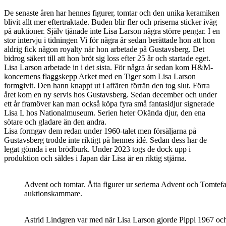
De senaste åren har hennes figurer, tomtar och den unika keramiken
blivit allt mer eftertraktade. Buden blir fler och priserna sticker iväg
på auktioner. Själv tjänade inte Lisa Larson några större pengar. I en
stor intervju i tidningen Vi för några år sedan berättade hon att hon
aldrig fick någon royalty när hon arbetade på Gustavsberg. Det
bidrog säkert till att hon bröt sig loss efter 25 år och startade eget.
Lisa Larson arbetade in i det sista. För några år sedan kom H&M-
koncernens flaggskepp Arket med en Tiger som Lisa Larson
formgivit. Den hann knappt ut i affären förrän den tog slut. Förra
året kom en ny servis hos Gustavsberg. Sedan december och under
ett år framöver kan man också köpa fyra små fantasidjur signerade
Lisa L hos Nationalmuseum. Serien heter Okända djur, den ena
sötare och gladare än den andra.
Lisa formgav dem redan under 1960-talet men försäljarna på
Gustavsberg trodde inte riktigt på hennes idé. Sedan dess har de
legat gömda i en brödburk. Under 2023 togs de dock upp i
produktion och såldes i Japan där Lisa är en riktig stjärna.
Advent och tomtar. Åtta figurer ur serierna Advent och Tomtef
auktionskammare.
Astrid Lindgren var med när Lisa Larson gjorde Pippi 1967 oc