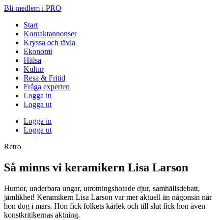
Bli medlem i PRO
Start
Kontaktannonser
Kryssa och tävla
Ekonomi
Hälsa
Kultur
Resa & Fritid
Fråga experten
Logga in
Logga ut
Logga in
Logga ut
Retro
Så minns vi keramikern Lisa Larson
Humor, underbara ungar, utrotningshotade djur, samhällsdebatt,
jämlikhet! Keramikern Lisa Larson var mer aktuell än någonsin när
hon dog i mars. Hon fick folkets kärlek och till slut fick hon även
konstkritikernas aktning.