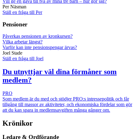
Vill ge en gåva till två av mina tre barn – hur gör jag?
Per Näsman
Ställ en fråga till Per
Pensioner
Påverkas pensionen av kronkursen?
Vilka arbetar längst?
Varför kan inte pensionspengar ärvas?
Joel Stade
Ställ en fråga till Joel
Du utnyttjar väl dina förmåner som
medlem?
PRO
Som medlem är du med och stödjer PRO:s intressepolitik och får
tillgång till massor av aktiviteter, och ekonomiska fördelar som gör
att du kan spara in medlemsavgiften många gånger om.
Krönikor
Ledare & Ordförande