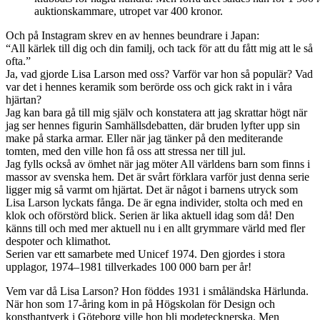
auktionskammare, utropet var 400 kronor.
Och på Instagram skrev en av hennes beundrare i Japan:
“All kärlek till dig och din familj, och tack för att du fått mig att le så
ofta.”
Ja, vad gjorde Lisa Larson med oss? Varför var hon så populär? Vad
var det i hennes keramik som berörde oss och gick rakt in i våra
hjärtan?
Jag kan bara gå till mig själv och konstatera att jag skrattar högt när
jag ser hennes figurin Samhällsdebatten, där bruden lyfter upp sin
make på starka armar. Eller när jag tänker på den mediterande
tomten, med den ville hon få oss att stressa ner till jul.
Jag fylls också av ömhet när jag möter All världens barn som finns i
massor av svenska hem. Det är svårt förklara varför just denna serie
ligger mig så varmt om hjärtat. Det är något i barnens utryck som
Lisa Larson lyckats fånga. De är egna individer, stolta och med en
klok och oförstörd blick. Serien är lika aktuell idag som då! Den
känns till och med mer aktuell nu i en allt grymmare värld med fler
despoter och klimathot.
Serien var ett samarbete med Unicef 1974. Den gjordes i stora
upplagor, 1974–1981 tillverkades 100 000 barn per år!
Vem var då Lisa Larson? Hon föddes 1931 i småländska Härlunda.
När hon som 17-åring kom in på Högskolan för Design och
konsthantverk i Göteborg ville hon bli modetecknerska. Men