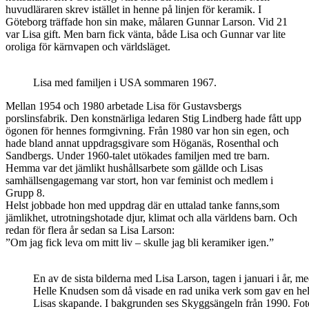
huvudläraren skrev istället in henne på linjen för keramik. I
Göteborg träffade hon sin make, målaren Gunnar Larson. Vid 21
var Lisa gift. Men barn fick vänta, både Lisa och Gunnar var lite
oroliga för kärnvapen och världsläget.
Lisa med familjen i USA sommaren 1967.
Mellan 1954 och 1980 arbetade Lisa för Gustavsbergs
porslinsfabrik. Den konstnärliga ledaren Stig Lindberg hade fått upp
ögonen för hennes formgivning. Från 1980 var hon sin egen, och
hade bland annat uppdragsgivare som Höganäs, Rosenthal och
Sandbergs. Under 1960-talet utökades familjen med tre barn.
Hemma var det jämlikt hushållsarbete som gällde och Lisas
samhällsengagemang var stort, hon var feminist och medlem i
Grupp 8.
Helst jobbade hon med uppdrag där en uttalad tanke fanns,som
jämlikhet, utrotningshotade djur, klimat och alla världens barn. Och
redan för flera år sedan sa Lisa Larson:
”Om jag fick leva om mitt liv – skulle jag bli keramiker igen.”
En av de sista bilderna med Lisa Larson, tagen i januari i år, me
Helle Knudsen som då visade en rad unika verk som gav en hel
Lisas skapande. I bakgrunden ses Skyggsängeln från 1990. Fot