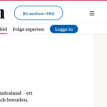
Bli medlem i PRO
itid
Fråga experten
Logga in
ndraland – ett
 och boenden.