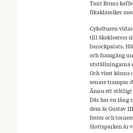
Tant Bruns kaffes
fikaklassiker me
Cykelturen vidar
till Skoklosters 
barockpalats. Hä
och framgång und
utställningarna o
Och visst känns 
senare trampar de
Ännu ett ståtligt
Där har en lång 
dem är Gustav III
fester och torner
Slottsparken är v