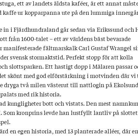
tuga, ett av landets äldsta kaféer, är ett annat måst
d kaffe ur kopparpanna ute på den lummiga innergå
e in i Fjärdhundraland går sedan via Erikssund och
slott från 1600-talet – ett av världens bäst bevarade
r manifesterade fältmarskalk Carl Gustaf Wrangel s
er svensk stormaktstid. Perfekt stopp för att kolla
ch slottsparken. Ett hastigt dopp i Mälaren passar o
det skönt med god elförstärkning i motvinden där v
 dryga två milen västerut till nattlogin på Ekolsunds
 palats med rik historia.
rad kungligheter bott och vistats. Den mest namnku
. Som kronprins levde han lustfyllt lantliv på slottet
spel.
ärd en egen historia, med 13 planterade alléer, där en