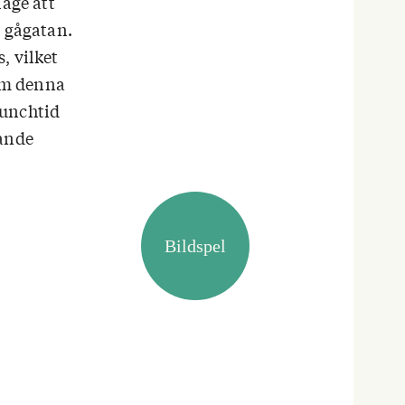
läge att
a gågatan.
, vilket
om denna
 lunchtid
rande
Bildspel