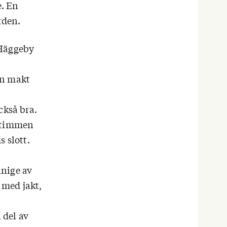
e. En
rden.
 Häggeby
in makt
ckså bra.
i timmen
 slott.
nnige av
 med jakt,
 del av