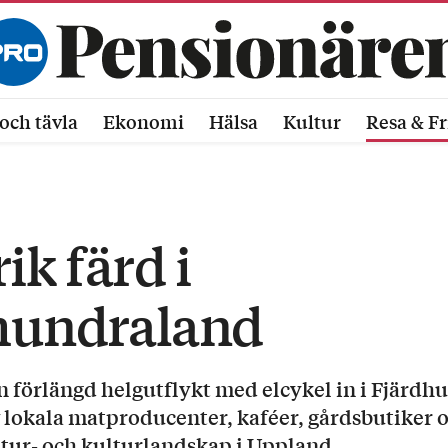
och tävla
Ekonomi
Hälsa
Kultur
Resa & Fr
k färd i
hundraland
 förlängd helgutflykt med elcykel in i Fjärdhu
av lokala matproducenter, kaféer, gårdsbutiker
 natur- och kulturlandskap i Uppland.