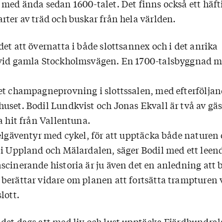
 med ända sedan 1600-talet. Det finns också ett häft
rter av träd och buskar från hela världen.
et att övernatta i både slottsannex och i det anrika
 vid gamla Stockholmsvägen. En 1700-talsbyggnad m
et champagneprovning i slottssalen, med efterfölja
uset. Bodil Lundkvist och Jonas Ekvall är två av gäs
a hit från Vallentuna.
elgäventyr med cykel, för att upptäcka både naturen 
 i Uppland och Mälardalen, säger Bodil med ett leen
cinerande historia är ju även det en anledning att b
berättar vidare om planen att fortsätta trampturen 
lott.
det dags att med liv och lust upptäcka Fjärdhundral