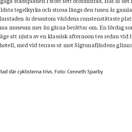
iga stadsplanen i stort sett oförändrad. Här är det 
äldsta tegelkyrka och strosa längs den tusen år gaml
larstaden är dessutom världens runstenstätaste plats
tuna museum mer än gärna berättar om. En lördag s
 läge att njuta av en klassisk afternoon tea redan vid
hotell, med vid terrass ut mot Sigtunafjärdens glim
stad där cyklisterna trivs. Foto: Cenneth Sparby