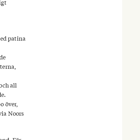
igt
ed patina
nde
terna,
och all
de.
o över,
via Noors
and. För