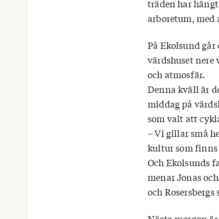
träden har hängt
arboretum, med a
På Ekolsund går d
värdshuset nere
och atmosfär.
Denna kväll är d
middag på värdsh
som valt att cykl
– Vi gillar små h
kultur som finns
Och Ekolsunds fas
menar Jonas och 
och Rosersbergs s
Nästa morgon är 