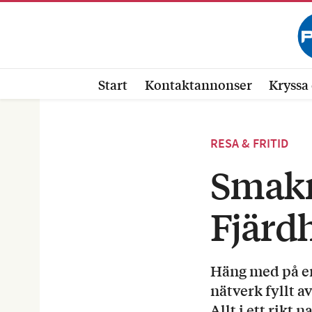
Start
Kontaktannonser
Kryssa 
RESA & FRITID
Smakri
Fjärd
Häng med på en
nätverk fyllt 
Allt i ett rikt