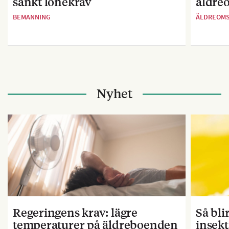
sänkt lönekrav
äldre
BEMANNING
ÄLDREOM
Nyhet
Regeringens krav: lägre
Så bl
temperaturer på äldreboenden
insekt