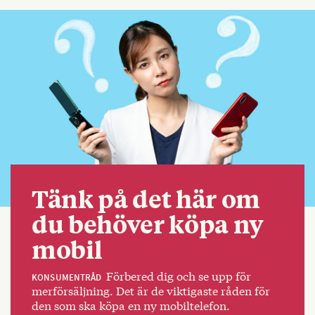
Tänk på det här om
du behöver köpa ny
mobil
Förbered dig och se upp för
KONSUMENTRÅD
merförsäljning. Det är de viktigaste råden för
den som ska köpa en ny mobiltelefon.