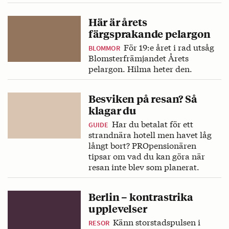
Här är årets
färgsprakande pelargon
För 19:e året i rad utsåg
BLOMMOR
Blomsterfrämjandet Årets
pelargon. Hilma heter den.
Besviken på resan? Så
klagar du
Har du betalat för ett
GUIDE
strandnära hotell men havet låg
långt bort? PROpensionären
tipsar om vad du kan göra när
resan inte blev som planerat.
Berlin – kontrastrika
upplevelser
Känn storstadspulsen i
RESOR