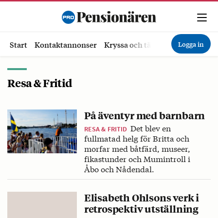
Logga in
Start
Kontaktannonser
Kryssa och tävla
Ekonomi
Hä
Resa & Fritid
På äventyr med barnbarn
Det blev en
RESA & FRITID
fullmatad helg för Britta och
morfar med båtfärd, museer,
fikastunder och Mumintroll i
Åbo och Nådendal.
Elisabeth Ohlsons verk i
retrospektiv utställning