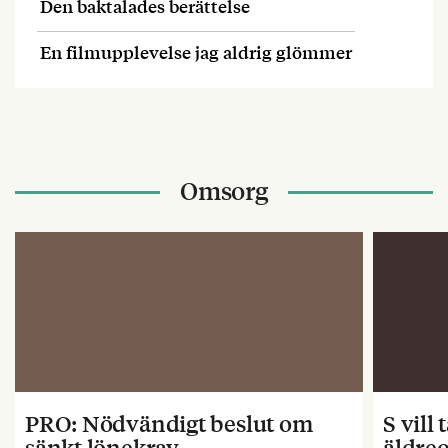
Den baktalades berättelse
En filmupplevelse jag aldrig glömmer
Omsorg
PRO: Nödvändigt beslut om
S vill
sänkt lönekrav
äldre