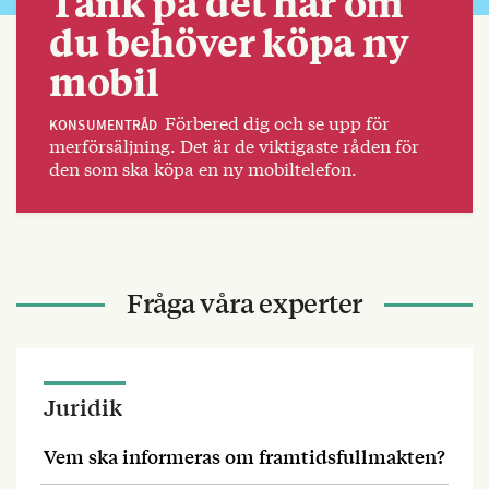
Tänk på det här om
du behöver köpa ny
mobil
Förbered dig och se upp för
KONSUMENTRÅD
merförsäljning. Det är de viktigaste råden för
den som ska köpa en ny mobiltelefon.
Fråga våra experter
Juridik
Vem ska informeras om framtidsfullmakten?