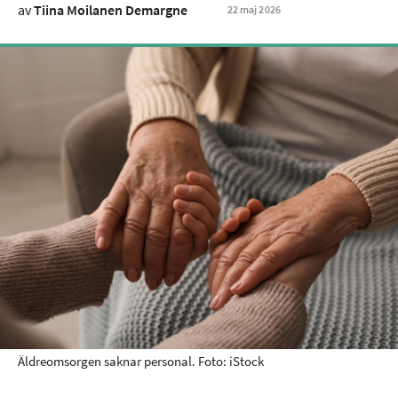
av
Tiina Moilanen Demargne
22
maj
2026
Äldreomsorgen saknar personal. Foto: iStock