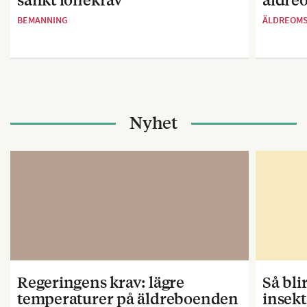
BEMANNING
ÄLDREOM
Nyhet
Regeringens krav: lägre
Så bl
temperaturer på äldreboenden
insekt