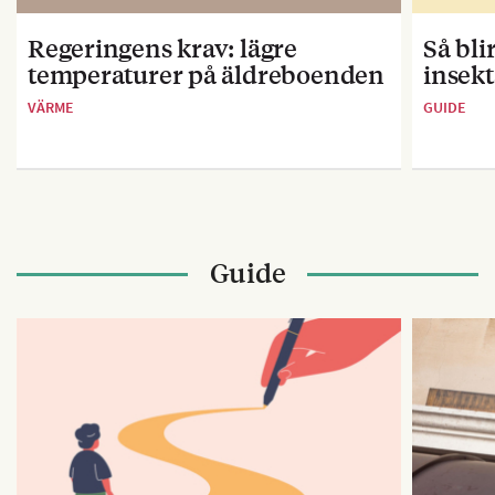
Regeringens krav: lägre
Så bl
temperaturer på äldreboenden
insekt
VÄRME
GUIDE
Guide