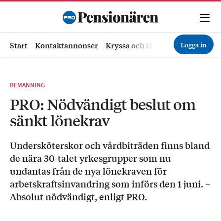
Logga in
Start
Kontaktannonser
Kryssa och tävla
Ekonomi
Hä
BEMANNING
PRO: Nödvändigt beslut om
sänkt lönekrav
Undersköterskor och vårdbiträden finns bland
de nära 30-talet yrkesgrupper som nu
undantas från de nya lönekraven för
arbetskraftsinvandring som införs den 1 juni. –
Absolut nödvändigt, enligt PRO.