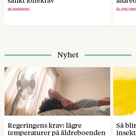
sänkt lönekrav
äldre
BEMANNING
ÄLDREOM
Nyhet
Regeringens krav: lägre
Så bl
temperaturer på äldreboenden
insekt