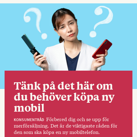
Tänk på det här om
du behöver köpa ny
mobil
Förbered dig och se upp för
KONSUMENTRÅD
merförsäljning. Det är de viktigaste råden för
den som ska köpa en ny mobiltelefon.