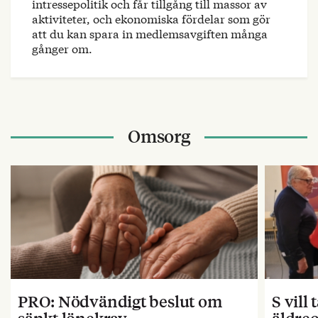
intressepolitik och får tillgång till massor av
aktiviteter, och ekonomiska fördelar som gör
att du kan spara in medlemsavgiften många
gånger om.
Omsorg
PRO: Nödvändigt beslut om
S vill