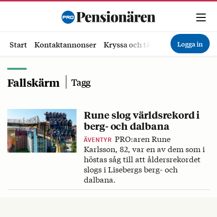
Logga in
Start
Kontaktannonser
Kryssa och tävla
Ekonomi
Hä
Fallskärm
Tagg
Rune slog världsrekord i
berg- och dalbana
PRO:aren Rune
ÄVENTYR
Karlsson, 82, var en av dem som i
höstas såg till att åldersrekordet
slogs i Lisebergs berg- och
dalbana.