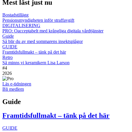
Mest läst just nu
Bostadstillägg
Pensionsmyndigheten inför straffavgift
DIGITALISERING
PRO: Oacceptabelt med krångliga digitala vårdtjänster
Guide
Så blir du av med sommarens insektsplågor
GUIDE
Framtidsfullmakt – tänk på det här
Retro
Så minns vi keramikern Lisa Larson
#
4
2026
Läs e-tidningen
Bli medlem
Guide
Framtidsfullmakt – tänk på det här
GUIDE