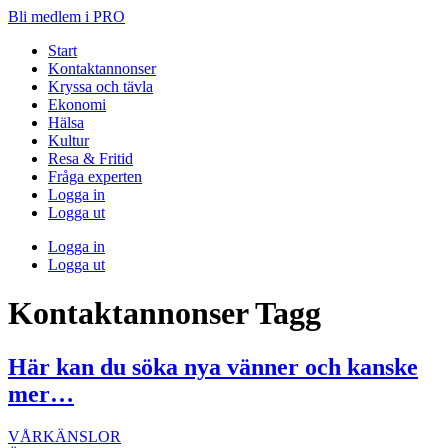
Bli medlem i PRO
Start
Kontaktannonser
Kryssa och tävla
Ekonomi
Hälsa
Kultur
Resa & Fritid
Fråga experten
Logga in
Logga ut
Logga in
Logga ut
Kontaktannonser
Tagg
Här kan du söka nya vänner och kanske
mer…
VÅRKÄNSLOR