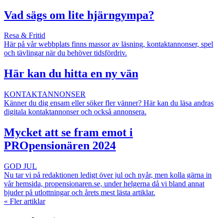
Vad sägs om lite hjärngympa?
Resa & Fritid
Här på vår webbplats finns massor av läsning, kontaktannonser, spel
och tävlingar när du behöver tidsfördriv.
Här kan du hitta en ny vän
KONTAKTANNONSER
Känner du dig ensam eller söker fler vänner? Här kan du läsa andras
digitala kontaktannonser och också annonsera.
Mycket att se fram emot i
PROpensionären 2024
GOD JUL
Nu tar vi på redaktionen ledigt över jul och nyår, men kolla gärna in
vår hemsida, propensionaren.se, under helgerna då vi bland annat
bjuder på utlottningar och årets mest lästa artiklar.
«
Fler artiklar