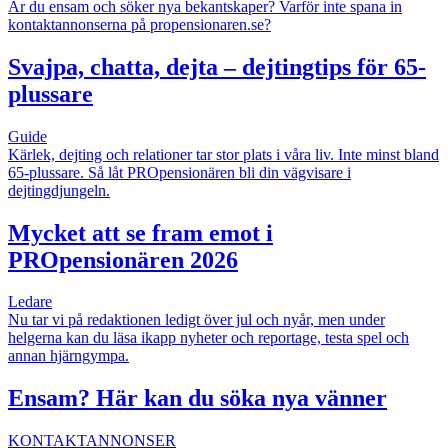
Är du ensam och söker nya bekantskaper? Varför inte spana in
kontaktannonserna på propensionaren.se?
Svajpa, chatta, dejta – dejtingtips för 65-
plussare
Guide
Kärlek, dejting och relationer tar stor plats i våra liv. Inte minst bland
65-plussare. Så låt PROpensionären bli din vägvisare i
dejtingdjungeln.
Mycket att se fram emot i
PROpensionären 2026
Ledare
Nu tar vi på redaktionen ledigt över jul och nyår, men under
helgerna kan du läsa ikapp nyheter och reportage, testa spel och
annan hjärngympa.
Ensam? Här kan du söka nya vänner
KONTAKTANNONSER