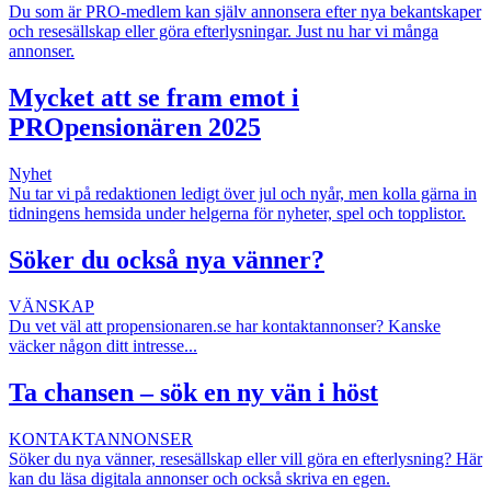
Du som är PRO-medlem kan själv annonsera efter nya bekantskaper
och resesällskap eller göra efterlysningar. Just nu har vi många
annonser.
Mycket att se fram emot i
PROpensionären 2025
Nyhet
Nu tar vi på redaktionen ledigt över jul och nyår, men kolla gärna in
tidningens hemsida under helgerna för nyheter, spel och topplistor.
Söker du också nya vänner?
VÄNSKAP
Du vet väl att propensionaren.se har kontaktannonser? Kanske
väcker någon ditt intresse...
Ta chansen – sök en ny vän i höst
KONTAKTANNONSER
Söker du nya vänner, resesällskap eller vill göra en efterlysning? Här
kan du läsa digitala annonser och också skriva en egen.