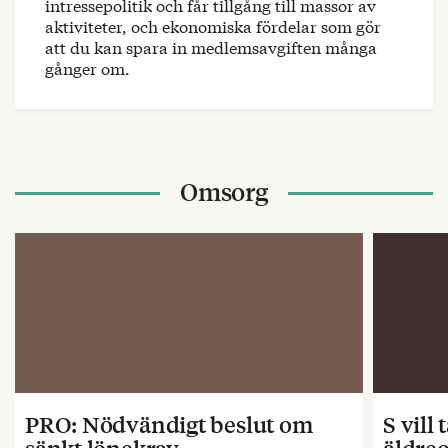
intressepolitik och får tillgång till massor av
aktiviteter, och ekonomiska fördelar som gör
att du kan spara in medlemsavgiften många
gånger om.
Omsorg
PRO: Nödvändigt beslut om
S vill