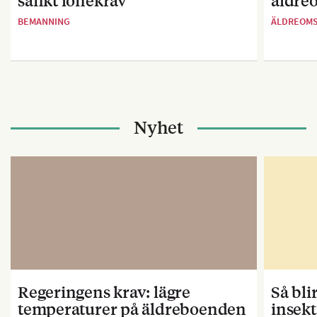
sänkt lönekrav
äldre
BEMANNING
ÄLDREOM
Nyhet
Regeringens krav: lägre
Så bl
temperaturer på äldreboenden
insekt