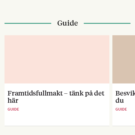
Guide
Framtidsfullmakt – tänk på det
Besvik
här
du
GUIDE
GUIDE