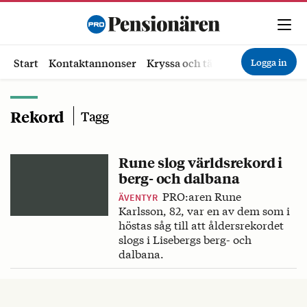
Logga in
Start
Kontaktannonser
Kryssa och tävla
Ekonomi
Hä
Rekord
Tagg
Rune slog världsrekord i
berg- och dalbana
PRO:aren Rune
ÄVENTYR
Karlsson, 82, var en av dem som i
höstas såg till att åldersrekordet
slogs i Lisebergs berg- och
dalbana.