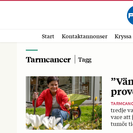
Start
Kontaktannonser
Kryssa 
Tarmcancer
Tagg
”Vän
prov
TARMCAN
tredje v
vare att
tumör ti