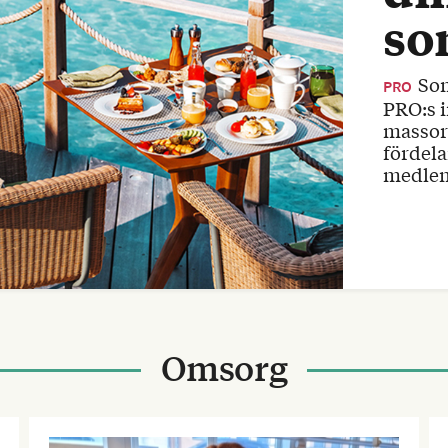
so
Som medlem är du med och stödjer
PRO
PRO:s i
massor 
fördela
medlem
Omsorg