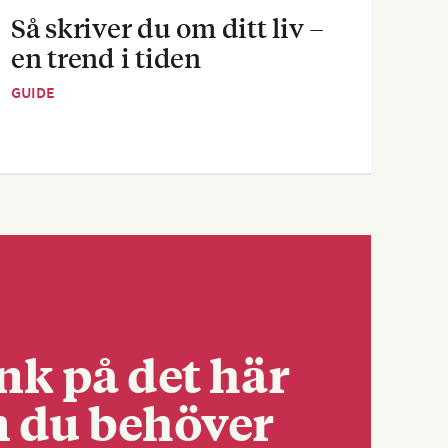
Så skriver du om ditt liv –
Sva
en trend i tiden
dej
GUIDE
GUID
nk på det här
 du behöver