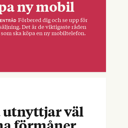
pa ny mobil
Förbered dig och se upp för
ENTRÅD
äljning. Det är de viktigaste råden
 som ska köpa en ny mobiltelefon.
 utnyttjar väl
na förmåner