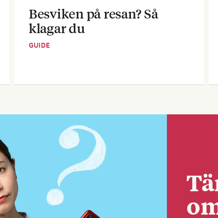
Besviken på resan? Så
klagar du
GUIDE
Tä
om