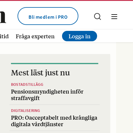
Bli medlem i PRO
itid
Fråga experten
Logga in
Mest läst just nu
BOSTADSTILLÄGG
Pensionsmyndigheten inför
straffavgift
DIGITALISERING
PRO: Oacceptabelt med krångliga
digitala vårdtjänster