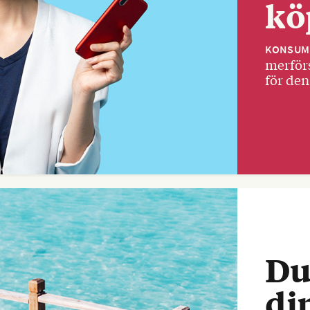
kö
KONSUM
merförs
för den
Du
di