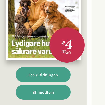
4
#
2026
Läs e-tidningen
Bli medlem