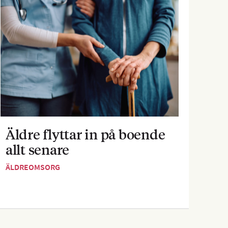
Äldre flyttar in på boende
”A
allt senare
äl
bät
ÄLDREOMSORG
NYH