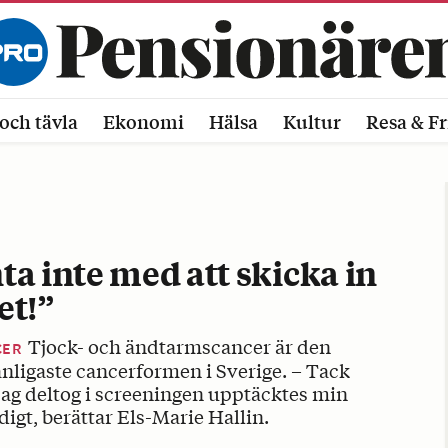
och tävla
Ekonomi
Hälsa
Kultur
Resa & Fr
ta inte med att skicka in
et!”
Tjock- och ändtarmscancer är den
CER
anligaste cancerformen i Sverige. – Tack
 jag deltog i screeningen upptäcktes min
digt, berättar Els-Marie Hallin.