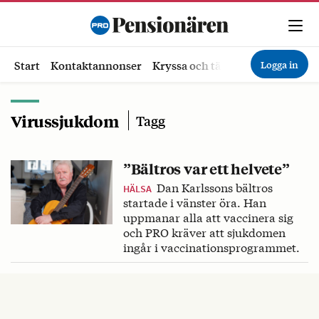
Logga in
Start
Kontaktannonser
Kryssa och tävla
Ekonomi
Hä
Virussjukdom
Tagg
”Bältros var ett helvete”
Dan Karlssons bältros
HÄLSA
startade i vänster öra. Han
uppmanar alla att vaccinera sig
och PRO kräver att sjukdomen
ingår i vaccinationsprogrammet.