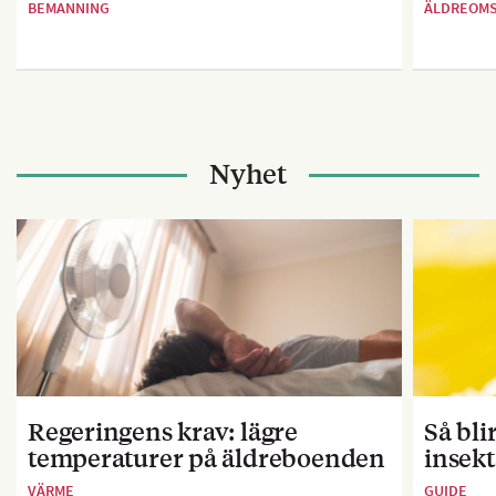
BEMANNING
ÄLDREOM
Nyhet
Regeringens krav: lägre
Så bl
temperaturer på äldreboenden
insekt
VÄRME
GUIDE