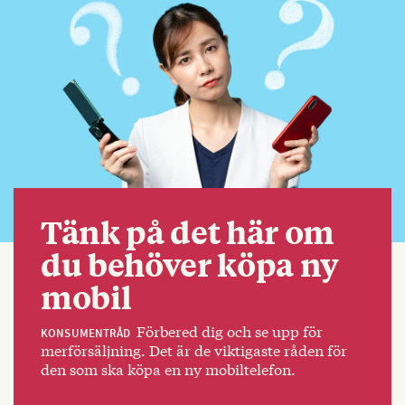
Tänk på det här om
du behöver köpa ny
mobil
Förbered dig och se upp för
KONSUMENTRÅD
merförsäljning. Det är de viktigaste råden för
den som ska köpa en ny mobiltelefon.