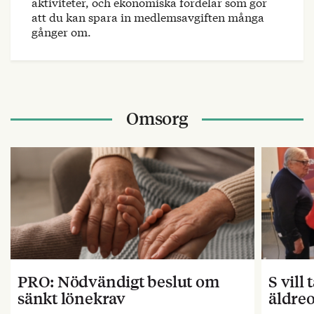
aktiviteter, och ekonomiska fördelar som gör
att du kan spara in medlemsavgiften många
gånger om.
Omsorg
PRO: Nödvändigt beslut om
S vill
sänkt lönekrav
äldre