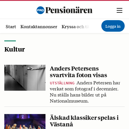
Logga in
Start
Kontaktannonser
Kryssa och tävla
Ekonomi
Hä
Kultur
Anders Petersens
svartvita foton visas
Anders Petersen har
UTSTÄLLNING
verkat som fotograf i decennier.
Nu ställs hans bilder ut på
Nationalmuseum.
Älskad klassiker spelas i
Västanå