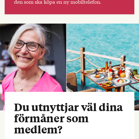
den som ska köpa en ny mobiltelefon.
Du utnyttjar väl dina
förmåner som
medlem?