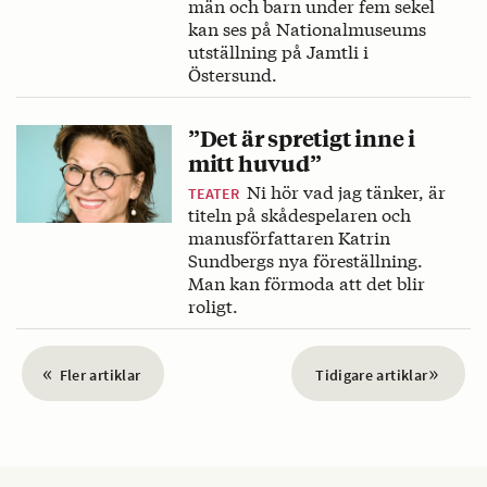
män och barn under fem sekel
kan ses på Nationalmuseums
utställning på Jamtli i
Östersund.
”Det är spretigt inne i
mitt huvud”
Ni hör vad jag tänker, är
TEATER
titeln på skådespelaren och
manus­författaren Katrin
Sundbergs nya föreställning.
Man kan förmoda att det blir
roligt.
«
»
Fler artiklar
Tidigare artiklar