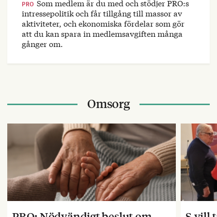
Som medlem är du med och stödjer PRO:s
PRO
intressepolitik och får tillgång till massor av
aktiviteter, och ekonomiska fördelar som gör
att du kan spara in medlemsavgiften många
gånger om.
Omsorg
PRO: Nödvändigt beslut om
S vill