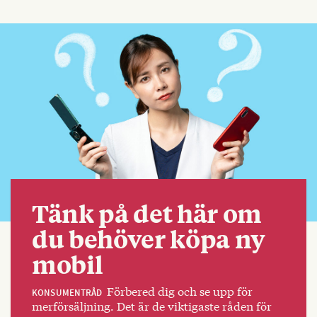
Tänk på det här om
du behöver köpa ny
mobil
Förbered dig och se upp för
KONSUMENTRÅD
merförsäljning. Det är de viktigaste råden för