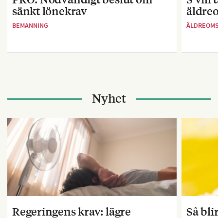
sänkt lönekrav
äldre
BEMANNING
ÄLDREOM
Nyhet
Regeringens krav: lägre
Så bl