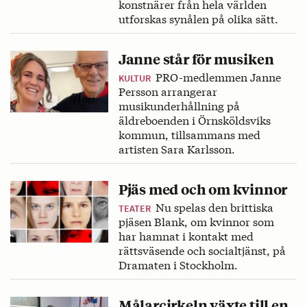
konstnärer från hela världen
utforskas synålen på olika sätt.
Janne står för musiken
PRO-medlemmen Janne
KULTUR
Persson arrangerar
musikunderhållning på
äldreboenden i Örnsköldsviks
kommun, tillsammans med
artisten Sara Karlsson.
Pjäs med och om kvinnor
Nu spelas den brittiska
TEATER
pjäsen Blank, om kvinnor som
har hamnat i kontakt med
rättsväsende och socialtjänst, på
Dramaten i Stockholm.
Målarcirkeln växte till en