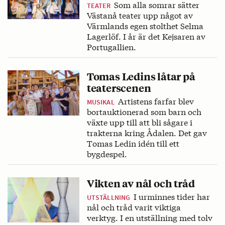
Som alla somrar sätter
TEATER
Västanå teater upp något av
Värmlands egen stolthet Selma
Lagerlöf. I år är det Kejsaren av
Portugallien.
Tomas Ledins låtar på
teaterscenen
Artistens farfar blev
MUSIKAL
bortauktionerad som barn och
växte upp till att bli sågare i
trakterna kring Ådalen. Det gav
Tomas Ledin idén till ett
bygdespel.
Vikten av nål och tråd
I urminnes tider har
UTSTÄLLNING
nål och tråd varit viktiga
verktyg. I en utställning med tolv