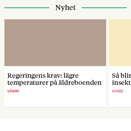
Nyhet
Regeringens krav: lägre
Så bl
temperaturer på äldreboenden
insekt
VÄRME
GUIDE