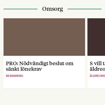
Omsorg
PRO: Nödvändigt beslut om
S vill
sänkt lönekrav
äldre
BEMANNING
ÄLDREOM