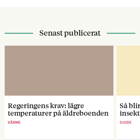
Senast publicerat
Regeringens krav: lägre
Så bl
temperaturer på äldreboenden
insekt
VÄRME
GUIDE