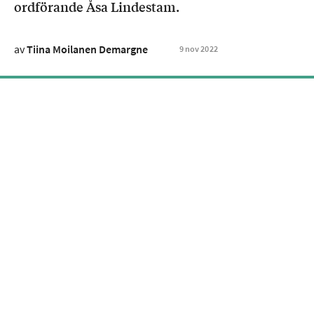
ordförande Åsa Lindestam.
av
Tiina Moilanen Demargne
9
nov
2022