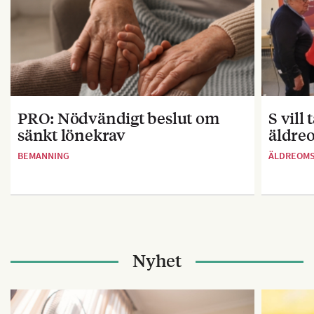
PRO: Nödvändigt beslut om
S vill
sänkt lönekrav
äldre
BEMANNING
ÄLDREOM
Nyhet