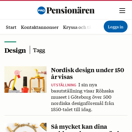
Logga in
Start
Kontaktannonser
Kryssa och tävla
Ekonomi
Hä
Design
Tagg
Nordisk design under 150
år visas
I sin nya
UTSTÄLLNING
basutställning visar Röhsska
museet i Göteborg över 500
nordiska designföremål från
1850-talet till idag.
Så mycket kan dina