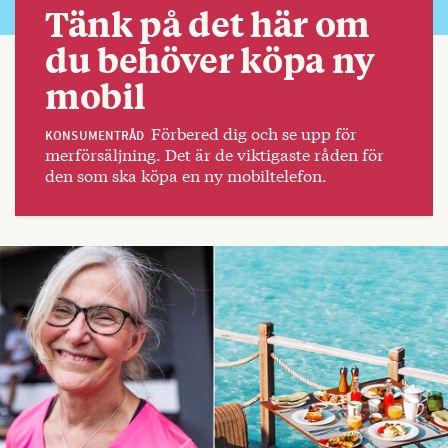
Tänk på det här om
du behöver köpa ny
mobil
Förbered dig och se upp för
KONSUMENTRÅD
merförsäljning. Det är de viktigaste råden för
den som ska köpa en ny mobiltelefon.