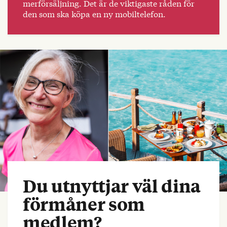
merförsäljning. Det är de viktigaste råden för
den som ska köpa en ny mobiltelefon.
Du utnyttjar väl dina
förmåner som
medlem?