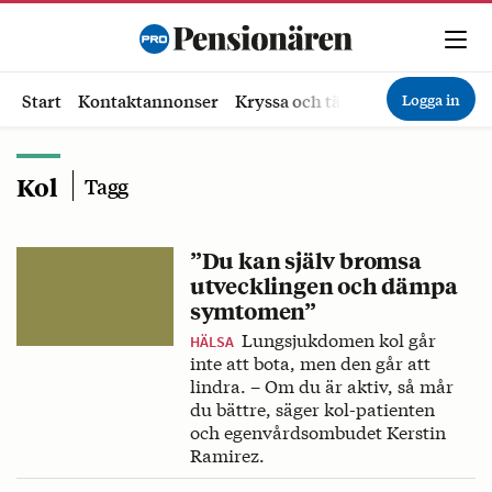
Logga in
Start
Kontaktannonser
Kryssa och tävla
Ekonomi
Hä
Kol
Tagg
”Du kan själv bromsa
utvecklingen och dämpa
symtomen”
Lungsjukdomen kol går
HÄLSA
inte att bota, men den går att
lindra. – Om du är aktiv, så mår
du bättre, säger kol-patienten
och egenvårdsombudet Kerstin
Ramirez.