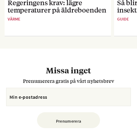
Regeringens krav: lägre
Så bl
temperaturer på äldreboenden
insekt
VÄRME
GUIDE
Missa inget
Prenumerera gratis på vårt nyhetsbrev