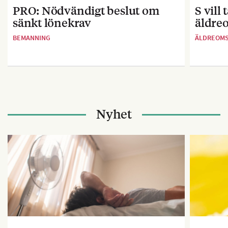
PRO: Nödvändigt beslut om
S vill
sänkt lönekrav
äldre
BEMANNING
ÄLDREOM
Nyhet