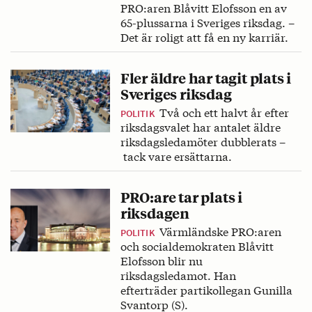
PRO:aren Blåvitt Elofsson en av
65-plussarna i Sveriges riksdag. –
Det är roligt att få en ny karriär.
Fler äldre har tagit plats i
Sveriges riksdag
Två och ett halvt år efter
POLITIK
riksdagsvalet har antalet äldre
riksdagsledamöter dubblerats –
tack vare ersättarna.
PRO:are tar plats i
riksdagen
Värmländske PRO:aren
POLITIK
och socialdemokraten Blåvitt
Elofsson blir nu
riksdagsledamot. Han
efterträder partikollegan Gunilla
Svantorp (S).