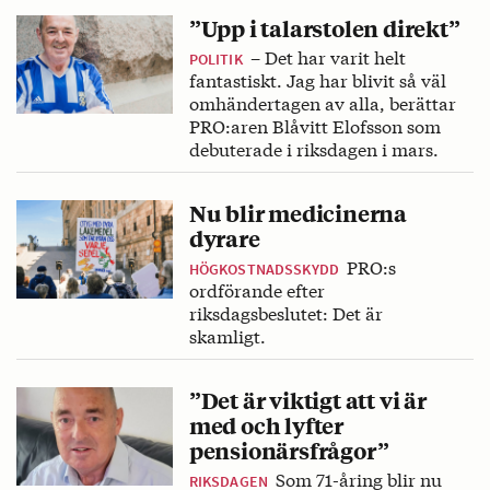
”Upp i talarstolen direkt”
– Det har varit helt
POLITIK
fantastiskt. Jag har blivit så väl
omhändertagen av alla, berättar
PRO:aren Blåvitt Elofsson som
debuterade i riksdagen i mars.
Nu blir medicinerna
dyrare
PRO:s
HÖGKOSTNADSSKYDD
ordförande efter
riksdagsbeslutet: Det är
skamligt.
”Det är viktigt att vi är
med och lyfter
pensionärsfrågor”
Som 71-åring blir nu
RIKSDAGEN