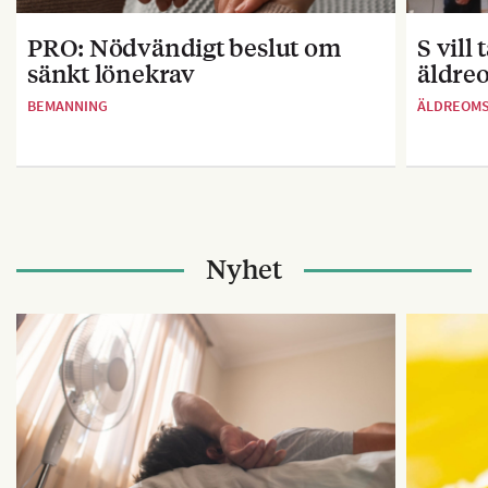
PRO: Nödvändigt beslut om
S vill
sänkt lönekrav
äldre
BEMANNING
ÄLDREOM
Nyhet