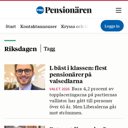
Logga in
Start
Kontaktannonser
Kryssa och tävla
Ekonomi
Hä
Riksdagen
Tagg
L bäst i klassen: flest
pensionärer på
valsedlarna
Bara 4,2 procent av
VALET 2026
topplaceringarna på partiernas
vallistor har gått till personer
över 65 år. Men Liberalerna går
mot strömmen.