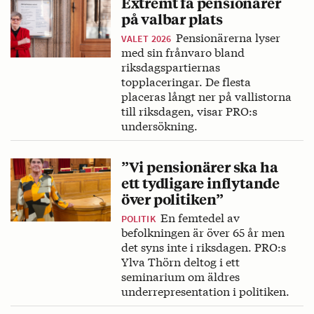
Extremt få pensionärer
på valbar plats
Pensionärerna lyser
VALET 2026
med sin frånvaro bland
riksdagspartiernas
topplaceringar. De flesta
placeras långt ner på vallistorna
till riksdagen, visar PRO:s
undersökning.
”Vi pensionärer ska ha
ett tydligare inflytande
över politiken”
En femtedel av
POLITIK
befolkningen är över 65 år men
det syns inte i riksdagen. PRO:s
Ylva Thörn deltog i ett
seminarium om äldres
underrepresentation i politiken.