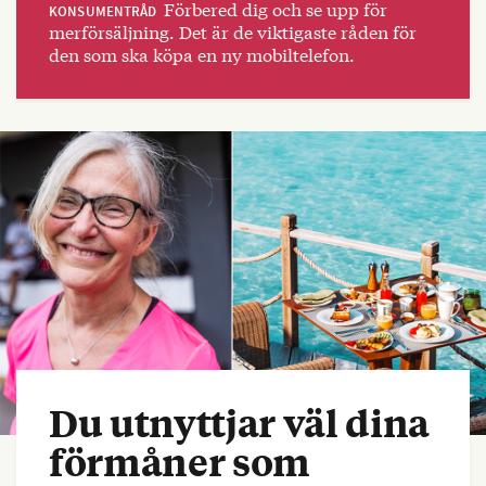
Förbered dig och se upp för
KONSUMENTRÅD
merförsäljning. Det är de viktigaste råden för
den som ska köpa en ny mobiltelefon.
Du utnyttjar väl dina
förmåner som