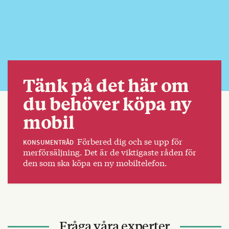
Tänk på det här om
du behöver köpa ny
mobil
Förbered dig och se upp för
KONSUMENTRÅD
merförsäljning. Det är de viktigaste råden för
den som ska köpa en ny mobiltelefon.
Fråga våra experter