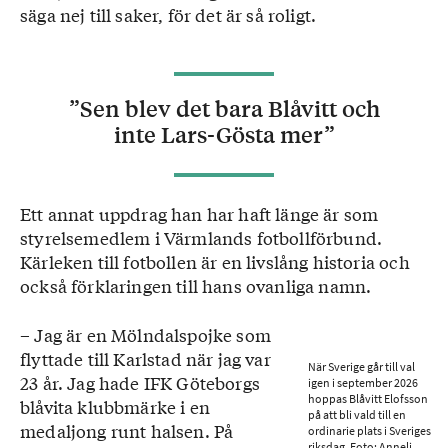
säga nej till saker, för det är så roligt.
”Sen blev det bara Blåvitt och
inte Lars-Gösta mer”
Ett annat uppdrag han har haft länge är som
styrelsemedlem i Värmlands fotbollförbund.
Kärleken till fotbollen är en livslång historia och
också förklaringen till hans ovanliga namn.
– Jag är en Mölndalspojke som
flyttade till Karlstad när jag var
När Sverige går till val
23 år. Jag hade IFK Göteborgs
igen i september 2026
hoppas Blåvitt Elofsson
blåvita klubbmärke i en
på att bli vald till en
medaljong runt halsen. På
ordinarie plats i Sveriges
riksdag. Foto: Anneli