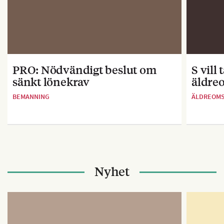
PRO: Nödvändigt beslut om
S vill
sänkt lönekrav
äldre
BEMANNING
ÄLDREOM
Nyhet