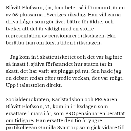
Blåvitt Elofsson, (ja, han heter så i förnamn), är en
av 65-plussarna i Sveriges riksdag. Han vill gärna
driva frågor som gör livet bättre för äldre, och
tycker att det är viktigt med en större
representation av pensionärer i riksdagen. Här
berättar han om första tiden i riksdagen.
– Jag kom in i skatteutskottet och det var jag inte
så insatt i, själva förfarandet hur staten tar in
skatt, det har varit att plugga på nu. Sen hade jag
en debatt redan efter tredje veckan, det var roligt.
Upp i talarstolen direkt.
Socialdemokraten, Karlstadsbon och PRO:aren
Blåvitt Elofsson, 71, kom in i riksdagen som
ersättare i mars i år, som
PROpensionären berättat
om tidigare
. Han ersatte den tio år yngre
partikollegan Gunilla Svantorp som gick vidare till