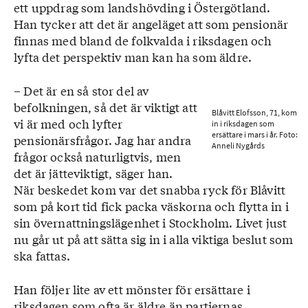
ett uppdrag som landshövding i Östergötland.
Han tycker att det är angeläget att som pensionär
finnas med bland de folkvalda i riksdagen och
lyfta det perspektiv man kan ha som äldre.
– Det är en så stor del av
befolkningen, så det är viktigt att
Blåvitt Elofsson, 71, kom
vi är med och lyfter
in i riksdagen som
ersättare i mars i år. Foto:
pensionärsfrågor. Jag har andra
Anneli Nygårds
frågor också naturligtvis, men
det är jätteviktigt, säger han.
När beskedet kom var det snabba ryck för Blåvitt
som på kort tid fick packa väskorna och flytta in i
sin övernattningslägenhet i Stockholm. Livet just
nu går ut på att sätta sig in i alla viktiga beslut som
ska fattas.
Han följer lite av ett mönster för ersättare i
riksdagen som ofta är äldre än partiernas