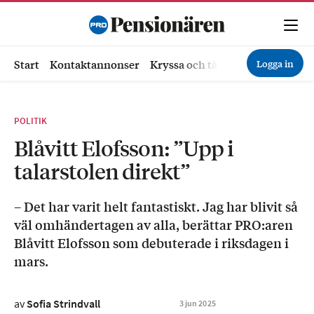
Logga in
Start
Kontaktannonser
Kryssa och tävla
Ekonomi
Hä
POLITIK
Blåvitt Elofsson: ”Upp i
talarstolen direkt”
– Det har varit helt fantastiskt. Jag har blivit så
väl omhändertagen av alla, berättar PRO:aren
Blåvitt Elofsson som debuterade i riksdagen i
mars.
av
Sofia Strindvall
3
jun
2025