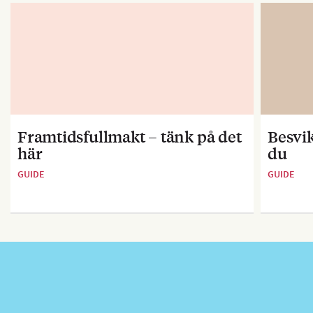
Framtidsfullmakt – tänk på det
Besvik
här
du
GUIDE
GUIDE