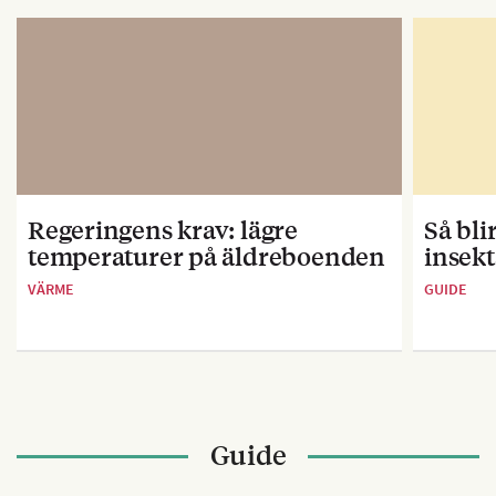
Regeringens krav: lägre
Så bl
temperaturer på äldreboenden
insekt
VÄRME
GUIDE
Guide