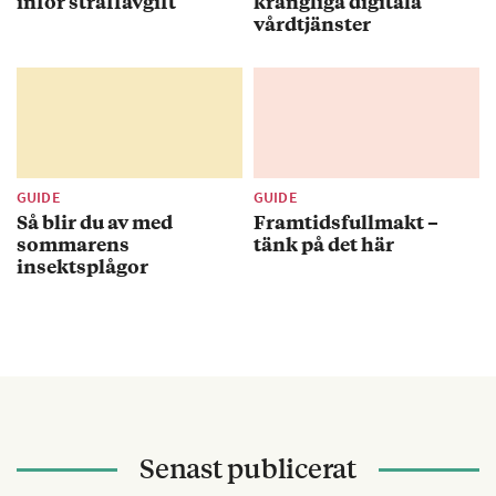
inför straffavgift
krångliga digitala
vårdtjänster
GUIDE
GUIDE
Så blir du av med
Framtidsfullmakt –
sommarens
tänk på det här
insektsplågor
Senast publicerat