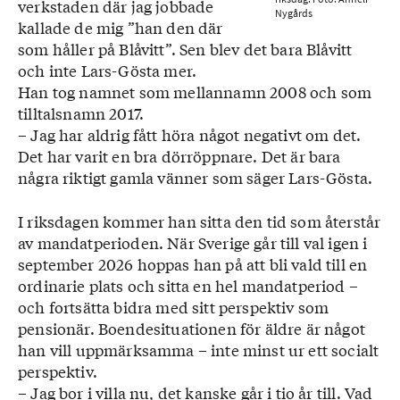
verkstaden där jag jobbade
Nygårds
kallade de mig ”han den där
som håller på Blåvitt”. Sen blev det bara Blåvitt
och inte Lars-Gösta mer.
Han tog namnet som mellannamn 2008 och som
tilltalsnamn 2017.
– Jag har aldrig fått höra något negativt om det.
Det har varit en bra dörröppnare. Det är bara
några riktigt gamla vänner som säger Lars-Gösta.
I riksdagen kommer han sitta den tid som återstår
av mandatperioden. När Sverige går till val igen i
september 2026 hoppas han på att bli vald till en
ordinarie plats och sitta en hel mandatperiod –
och fortsätta bidra med sitt perspektiv som
pensionär. Boendesituationen för äldre är något
han vill uppmärksamma – inte minst ur ett socialt
perspektiv.
– Jag bor i villa nu, det kanske går i tio år till. Vad