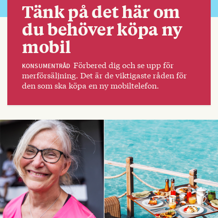
Tänk på det här om
du behöver köpa ny
mobil
Förbered dig och se upp för
KONSUMENTRÅD
merförsäljning. Det är de viktigaste råden för
den som ska köpa en ny mobiltelefon.