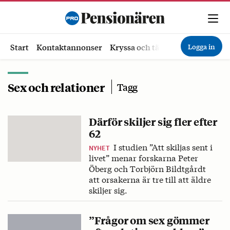
Logga in
Start
Kontaktannonser
Kryssa och tävla
Ekonomi
Hä
Sex och relationer
Tagg
Därför skiljer sig fler efter
62
I studien ”Att skiljas sent i
NYHET
livet” menar forskarna Peter
Öberg och Torbjörn Bildtgårdt
att orsakerna är tre till att äldre
skiljer sig.
”Frågor om sex gömmer