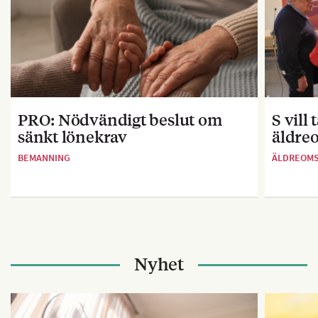
PRO: Nödvändigt beslut om
S vill
sänkt lönekrav
äldre
BEMANNING
ÄLDREOM
Nyhet