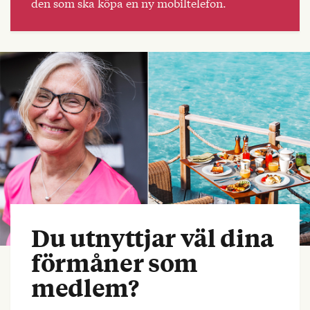
den som ska köpa en ny mobiltelefon.
Du utnyttjar väl dina
förmåner som
medlem?