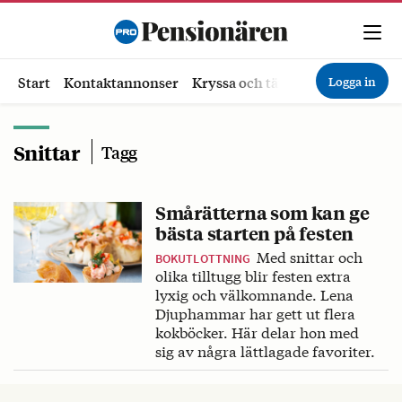
Logga in
Start
Kontaktannonser
Kryssa och tävla
Ekonomi
Hä
Snittar
Tagg
Smårätterna som kan ge
bästa starten på festen
Med snittar och
BOKUTLOTTNING
olika tilltugg blir festen extra
lyxig och välkomnande. Lena
Djuphammar har gett ut flera
kokböcker. Här delar hon med
sig av några lättlagade favoriter.