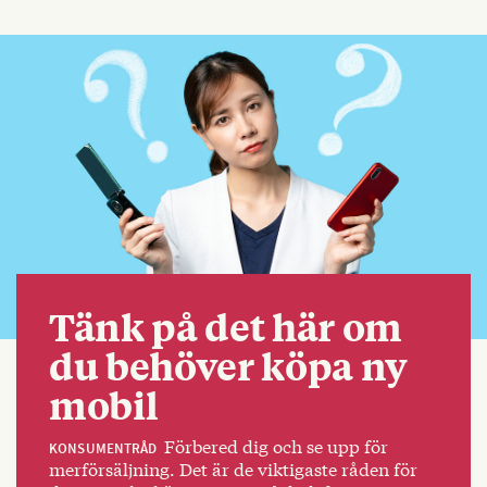
Tänk på det här om
du behöver köpa ny
mobil
Förbered dig och se upp för
KONSUMENTRÅD
merförsäljning. Det är de viktigaste råden för