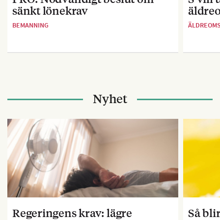
sänkt lönekrav
äldre
BEMANNING
ÄLDREOM
Nyhet
Regeringens krav: lägre
Så bl