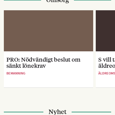
PRO: Nödvändigt beslut om
S vill
sänkt lönekrav
äldre
BEMANNING
ÄLDREOM
Nyhet