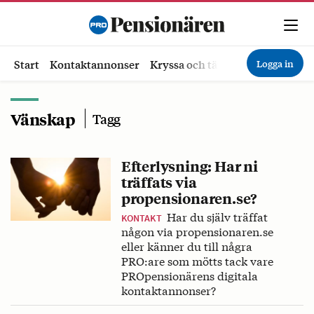
Logga in
Start
Kontaktannonser
Kryssa och tävla
Ekonomi
Hä
Vänskap
Tagg
Efterlysning: Har ni
träffats via
propensionaren.se?
Har du själv träffat
KONTAKT
någon via propensionaren.se
eller känner du till några
PRO:are som mötts tack vare
PROpensionärens digitala
kontaktannonser?