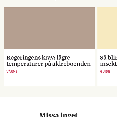
Regeringens krav: lägre
Så bl
temperaturer på äldreboenden
insekt
VÄRME
GUIDE
Missa inget