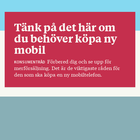
Tänk på det här om
du behöver köpa ny
mobil
Förbered dig och se upp för
KONSUMENTRÅD
merförsäljning. Det är de viktigaste råden för
den som ska köpa en ny mobiltelefon.