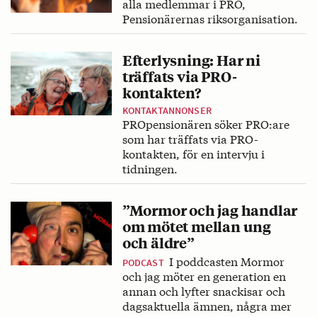
alla medlemmar i PRO,
Pensionärernas riksorganisation.
Efterlysning: Har ni
träffats via PRO-
kontakten?
KONTAKTANNONSER
PROpensionären söker PRO:are
som har träffats via PRO-
kontakten, för en intervju i
tidningen.
”Mormor och jag handlar
om mötet mellan ung
och äldre”
I poddcasten Mormor
PODCAST
och jag möter en generation en
annan och lyfter snackisar och
dagsaktuella ämnen, några mer