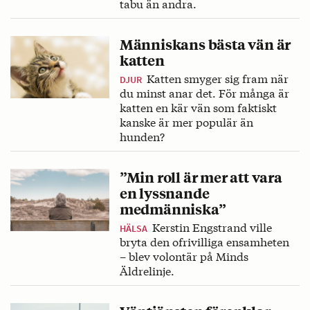
tabu än andra.
Människans bästa vän är
katten
Katten smyger sig fram när
DJUR
du minst anar det. För många är
katten en kär vän som faktiskt
kanske är mer populär än
hunden?
”Min roll är mer att vara
en lyssnande
medmänniska”
Kerstin Engstrand ville
HÄLSA
bryta den ofrivilliga ensamheten
– blev volontär på Minds
Äldrelinje.