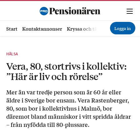
Logga in
Start
Kontaktannonser
Kryssa och tävla
Ekonomi
Hä
HÄLSA
Vera, 80, stortrivs i kollektiv:
”Här är liv och rörelse”
Mer än var tredje person som är 60 år eller
äldre i Sverige bor ensam. Vera Rastenberger,
80, som bor i kollektivhus i Malmö, bor
däremot bland människor i vitt spridda åldrar
– från nyfödda till 80-plussare.