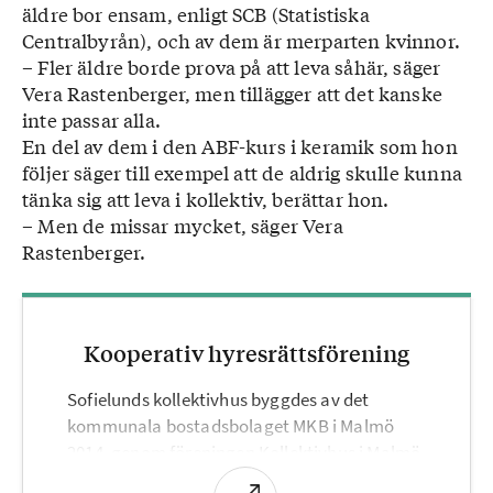
äldre bor ensam, enligt SCB (Statistiska
Centralbyrån), och av dem är merparten kvinnor.
– Fler äldre borde prova på att leva såhär, säger
Vera Rastenberger, men tillägger att det kanske
inte passar alla.
En del av dem i den ABF-kurs i keramik som hon
följer säger till exempel att de aldrig skulle kunna
tänka sig att leva i kollektiv, berättar hon.
– Men de missar mycket, säger Vera
Rastenberger.
Kooperativ hyresrättsförening
Sofielunds kollektivhus byggdes av det
kommunala bostadsbolaget MKB i Malmö
2014, genom föreningen Kollektivhus i Malmö.
Föreningen blockhyr huset av ägaren, MKB.