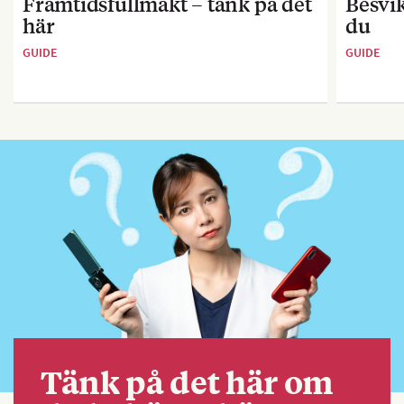
Framtidsfullmakt – tänk på det
Besvik
här
du
GUIDE
GUIDE
Tänk på det här om