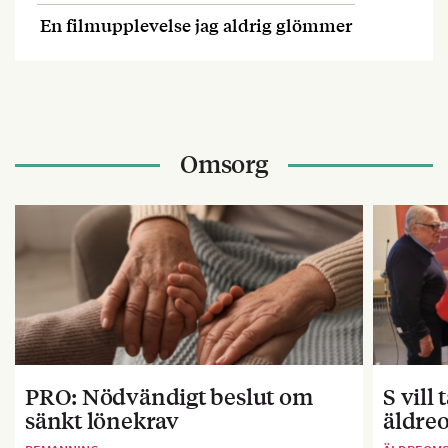
En filmupplevelse jag aldrig glömmer
Omsorg
PRO: Nödvändigt beslut om
S vill
sänkt lönekrav
äldre