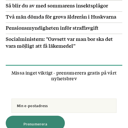
Så blir du av med sommarens insektsplågor
skötsel.
Två män dömda för grova äldrerån i Huskvarna
Föreningsformen innebär att hyrorna sätts
Pensionsmyndigheten inför straffavgift
enligt föreningens självkostnadspris, och ger
möjlighet att få lägre hyror genom
Socialministern: ”Oavsett var man bor ska det
medlemmarnas egna arbetsinsatser i huset.
vara möjligt att få läkemedel”
Missa inget viktigt - prenumerera gratis på vårt
nyhetsbrev