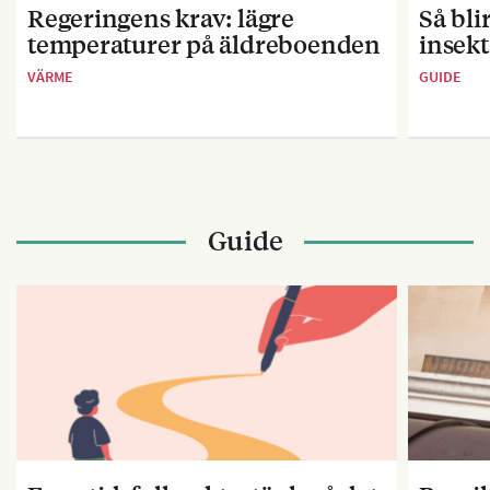
Regeringens krav: lägre
Så bl
temperaturer på äldreboenden
insekt
VÄRME
GUIDE
Guide