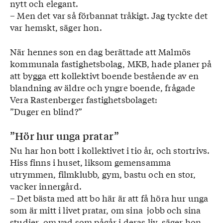
nytt och elegant.
– Men det var så förbannat tråkigt. Jag tyckte det
var hemskt, säger hon.
När hennes son en dag berättade att Malmös
kommunala fastighetsbolag, MKB, hade planer på
att bygga ett kollektivt boende bestående av en
blandning av äldre och yngre boende, frågade
Vera Rastenberger fastighetsbolaget:
”Duger en blind?”
”Hör hur unga pratar”
Nu har hon bott i kollektivet i tio år, och stortrivs.
Hiss finns i huset, liksom gemensamma
utrymmen, filmklubb, gym, bastu och en stor,
vacker innergård.
– Det bästa med att bo här är att få höra hur unga
som är mitt i livet pratar, om sina jobb och sina
studier, om vad som pågår i deras liv, säger hon.