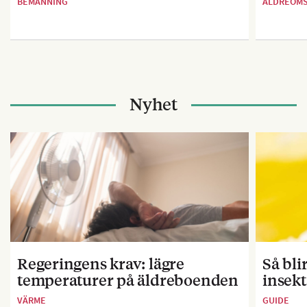
BEMANNING
ÄLDREOM
Nyhet
Regeringens krav: lägre
Så bl
temperaturer på äldreboenden
insekt
VÄRME
GUIDE