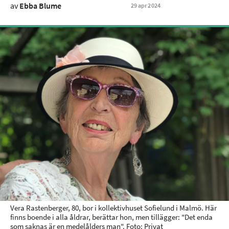
av
Ebba Blume
29
apr
2024
Vera Rastenberger, 80, bor i kollektivhuset Sofielund i Malmö. Här
finns boende i alla åldrar, berättar hon, men tillägger: "Det enda
som saknas är en medelålders man". Foto: Privat