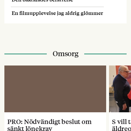
En filmupplevelse jag aldrig glömmer
Omsorg
PRO: Nödvändigt beslut om
S vill
sänkt lönekrav
äldre