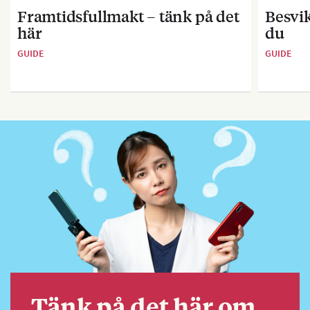
Framtidsfullmakt – tänk på det
Besvik
här
du
GUIDE
GUIDE
Tänk på det här om