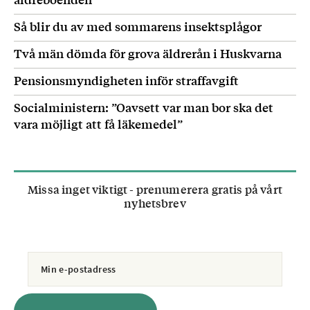
Nivå 4. – HARDCORE.
Så blir du av med sommarens insektsplågor
Slå med lie flera gånger i sommar, och nästa!
Två män dömda för grova äldrerån i Huskvarna
Källa:
Fältbiologerna
Pensionsmyndigheten inför straffavgift
Socialministern: ”Oavsett var man bor ska det
vara möjligt att få läkemedel”
Missa inget viktigt - prenumerera gratis på vårt
nyhetsbrev