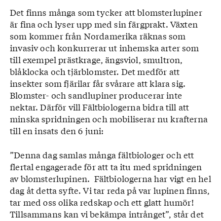
Det finns många som tycker att blomsterlupiner
är fina och lyser upp med sin färgprakt. Växten
som kommer från Nordamerika räknas som
invasiv och konkurrerar ut inhemska arter som
till exempel prästkrage, ängsviol, smultron,
blåklocka och tjärblomster. Det medför att
insekter som fjärilar får svårare att klara sig.
Blomster- och sandlupiner producerar inte
nektar. Därför vill Fältbiologerna bidra till att
minska spridningen och mobiliserar nu krafterna
till en insats den 6 juni:
”Denna dag samlas många fältbiologer och ett
flertal engagerade för att ta itu med spridningen
av blomsterlupinen. Fältbiologerna har vigt en hel
dag åt detta syfte. Vi tar reda på var lupinen finns,
tar med oss olika redskap och ett glatt humör!
Tillsammans kan vi bekämpa intrånget”, står det