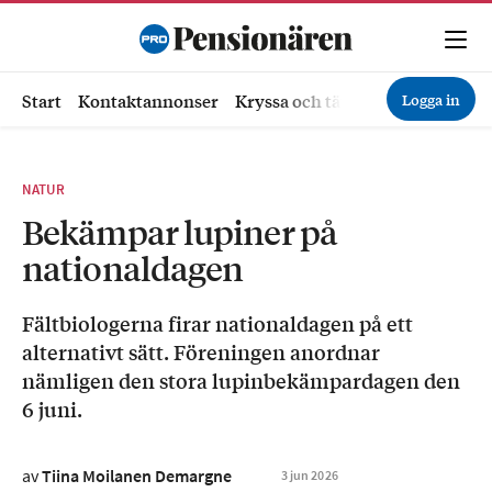
Logga in
Start
Kontaktannonser
Kryssa och tävla
Ekonomi
Hä
NATUR
Bekämpar lupiner på
nationaldagen
Fältbiologerna firar nationaldagen på ett
alternativt sätt. Föreningen anordnar
nämligen den stora lupinbekämpardagen den
6 juni.
av
Tiina Moilanen Demargne
3
jun
2026