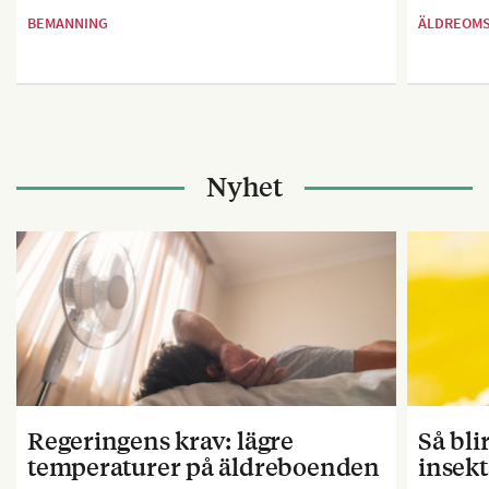
BEMANNING
ÄLDREOM
Nyhet
Regeringens krav: lägre
Så bl
temperaturer på äldreboenden
insekt