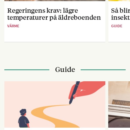
Regeringens krav: lägre
Så bl
temperaturer på äldreboenden
insekt
VÄRME
GUIDE
Guide