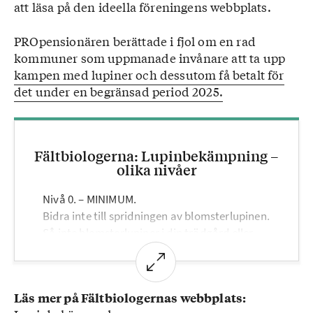
att läsa på den ideella föreningens webbplats.
PROpensionären berättade i fjol om en rad
kommuner som uppmanade invånare att ta upp
kampen med lupiner och dessutom få betalt för
det under en begränsad period 2025.
Fältbiologerna: Lupinbekämpning –
olika nivåer
Nivå 0. – MINIMUM.
Bidra inte till spridningen av blomsterlupinen.
Så inte blomsterlupiner i din trädgård eller
någon annanstans.
Nivå 1.
Läs mer på Fältbiologernas webbplats:
Plocka blomsterlupiner. Gör en vacker bukett