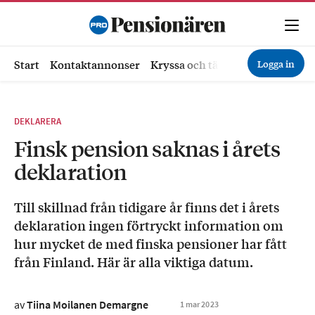
Logga in
Start
Kontaktannonser
Kryssa och tävla
Ekonomi
Hä
DEKLARERA
Finsk pension saknas i årets
deklaration
Till skillnad från tidigare år finns det i årets
deklaration ingen förtryckt information om
hur mycket de med finska pensioner har fått
från Finland. Här är alla viktiga datum.
av
Tiina Moilanen Demargne
1
mar
2023