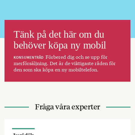
Tänk på det här om du
behöver köpa ny mobil
Förbered dig och se upp för
KONSUMENTRÅD
merförsäljning. Det är de viktigaste råden för
den som ska köpa en ny mobiltelefon.
Fråga våra experter