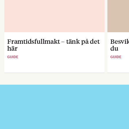
Framtidsfullmakt – tänk på det
Besvik
här
du
GUIDE
GUIDE