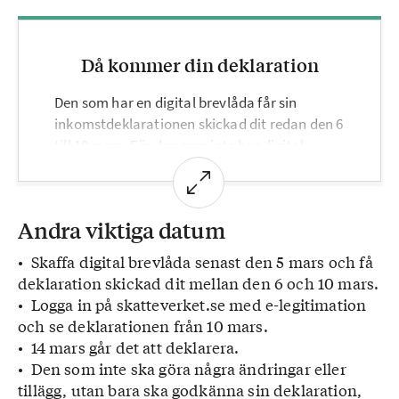
Då kommer din deklaration
Den som har en digital brevlåda får sin
inkomstdeklarationen skickad dit redan den 6
till 10 mars. För den som inte har digital
brevlåda skickas deklarationen till
folkbokföringsadressen. Se därför till att vara
folkbokförd på rätt adress senast den 22
Andra viktiga datum
februari 2023. Skatteverket börjar skicka ut
pappersblanketterna i mitten av mars.
• Skaffa digital brevlåda senast den 5 mars och få
Senast den 15 april ska alla ha fått sina
deklaration skickad dit mellan den 6 och 10 mars.
blanketter.
• Logga in på skatteverket.se med e-legitimation
och se deklarationen från 10 mars.
• 14 mars går det att deklarera.
• Den som inte ska göra några ändringar eller
tillägg, utan bara ska godkänna sin deklaration,