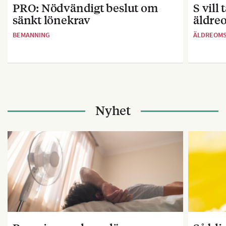
PRO: Nödvändigt beslut om
S vill
sänkt lönekrav
äldre
BEMANNING
ÄLDREOM
Nyhet