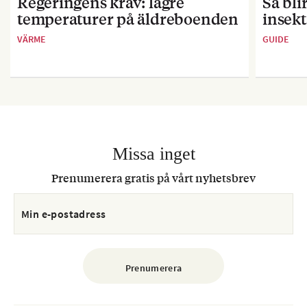
Regeringens krav: lägre
Så bl
temperaturer på äldreboenden
insekt
VÄRME
GUIDE
Missa inget
Prenumerera gratis på vårt nyhetsbrev