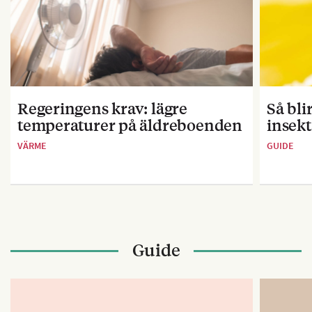
Regeringens krav: lägre
Så bl
temperaturer på äldreboenden
insekt
VÄRME
GUIDE
Guide