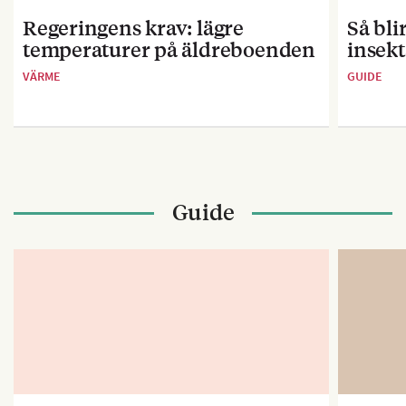
Regeringens krav: lägre
Så bl
temperaturer på äldreboenden
insekt
VÄRME
GUIDE
Guide