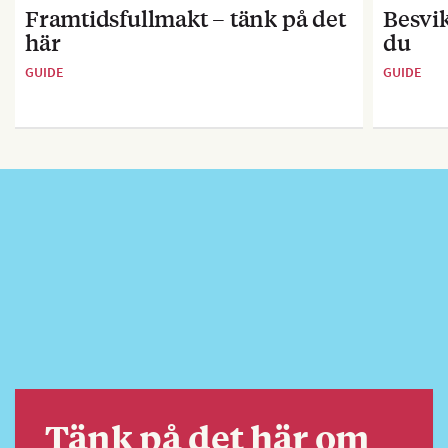
Framtidsfullmakt – tänk på det
Besvik
här
du
GUIDE
GUIDE
Tänk på det här om