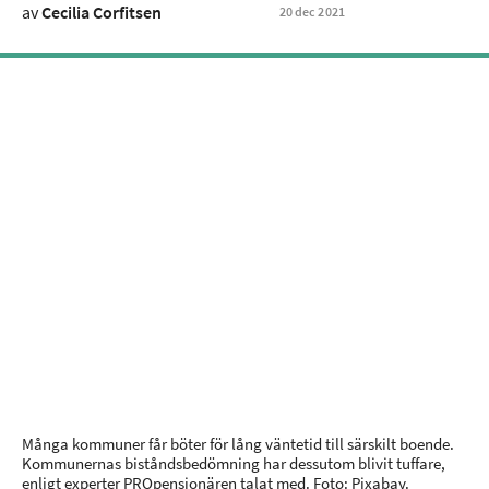
av
Cecilia Corfitsen
20
dec
2021
Många kommuner får böter för lång väntetid till särskilt boende.
Kommunernas biståndsbedömning har dessutom blivit tuffare,
enligt experter PROpensionären talat med. Foto: Pixabay.