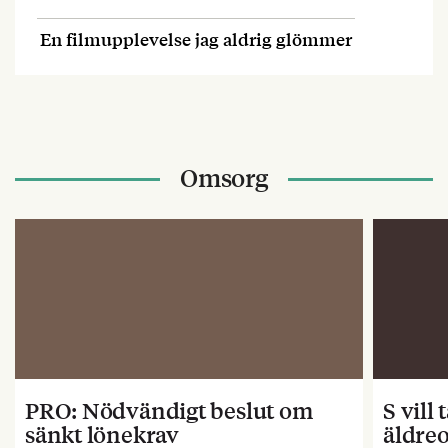
En filmupplevelse jag aldrig glömmer
Omsorg
PRO: Nödvändigt beslut om
S vill
sänkt lönekrav
äldre