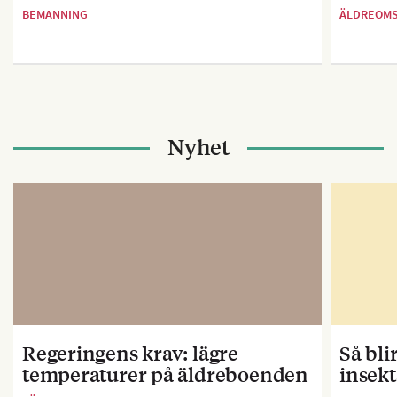
BEMANNING
ÄLDREOM
Nyhet
Regeringens krav: lägre
Så bl
temperaturer på äldreboenden
insekt