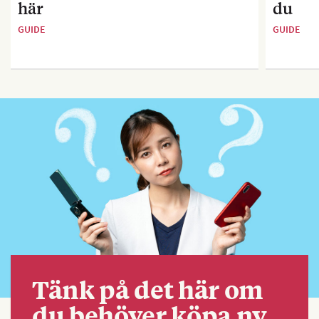
här
du
GUIDE
GUIDE
Tänk på det här om
du behöver köpa ny