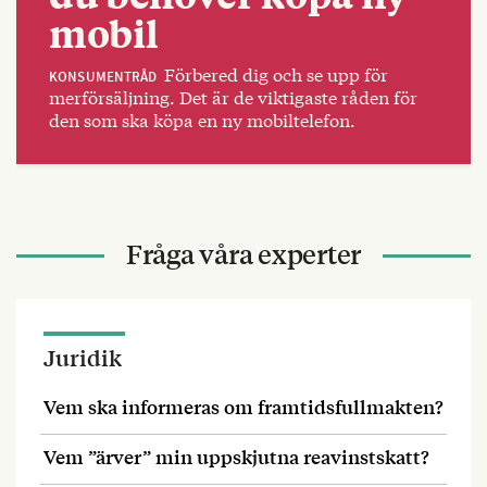
mobil
Förbered dig och se upp för
KONSUMENTRÅD
merförsäljning. Det är de viktigaste råden för
den som ska köpa en ny mobiltelefon.
Fråga våra experter
Juridik
Vem ska informeras om framtidsfullmakten?
Vem ”ärver” min uppskjutna reavinstskatt?