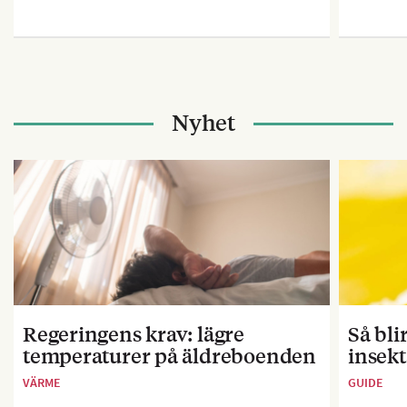
Nyhet
Regeringens krav: lägre
Så bl
temperaturer på äldreboenden
insekt
VÄRME
GUIDE