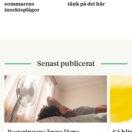
sommarens
tänk på det här
insektsplågor
Senast publicerat
Regeringens krav: lägre
Så bl