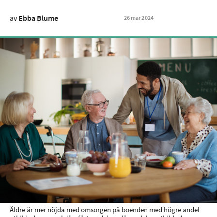
av
Ebba Blume
26
mar
2024
Äldre är mer nöjda med omsorgen på boenden med högre andel