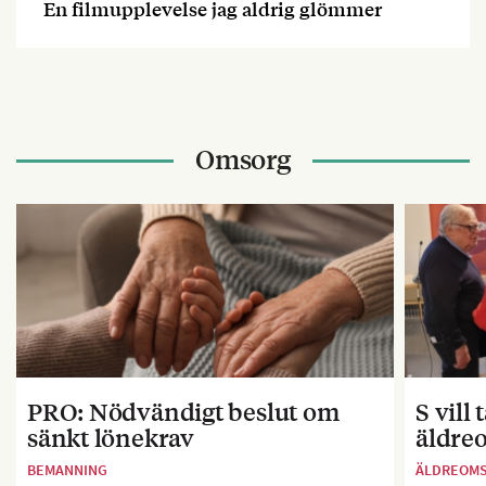
En filmupplevelse jag aldrig glömmer
Omsorg
PRO: Nödvändigt beslut om
S vill
sänkt lönekrav
äldre
BEMANNING
ÄLDREOM