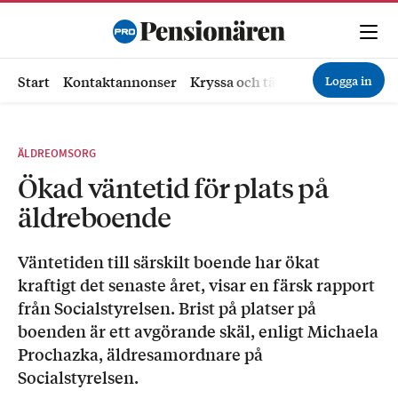
Logga in
Start
Kontaktannonser
Kryssa och tävla
Ekonomi
Hä
ÄLDREOMSORG
Ökad väntetid för plats på
äldreboende
Väntetiden till särskilt boende har ökat
kraftigt det senaste året, visar en färsk rapport
från Socialstyrelsen. Brist på platser på
boenden är ett avgörande skäl, enligt Michaela
Prochazka, äldresamordnare på
Socialstyrelsen.