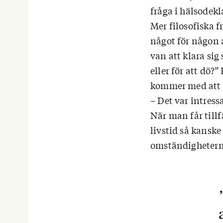
fråga i hälsodek
Mer filosofiska f
något för någon a
van att klara si
eller för att dö?
kommer med att 
– Det var intressa
När man får tillf
livstid så kanske
omständighetern