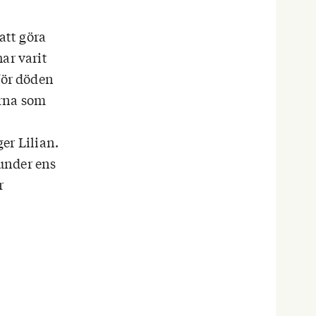
att göra
ar varit
för döden
arna som
ger Lilian.
 under ens
r