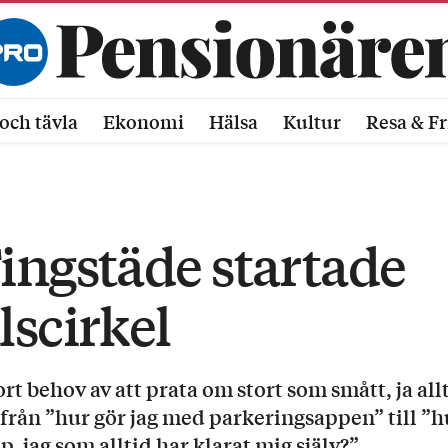
och tävla
Ekonomi
Hälsa
Kultur
Resa & Fr
ingstäde startade
lscirkel
ort behov av att prata om stort som smått, ja all
ltifrån ”hur gör jag med parkeringsappen” till ”h
p, jag som alltid har klarat mig själv?”