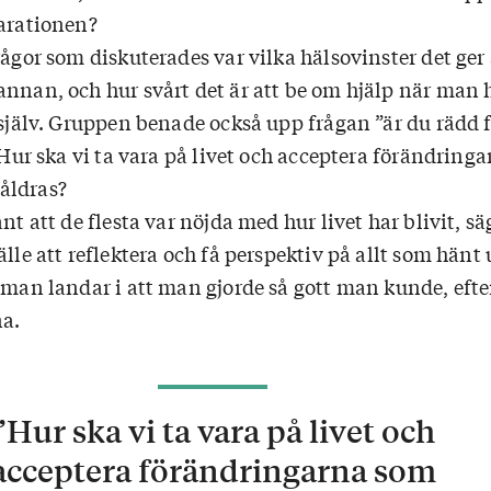
larationen?
rågor som diskuterades var vilka hälsovinster det ger 
nnan, och hur svårt det är att be om hjälp när man h
g själv. Gruppen benade också upp frågan ”är du rädd 
” Hur ska vi ta vara på livet och acceptera förändring
åldras?
nt att de flesta var nöjda med hur livet har blivit, sä
älle att reflektera och få perspektiv på allt som hänt
 man landar i att man gjorde så gott man kunde, efte
a.
”Hur ska vi ta vara på livet och
acceptera förändringarna som