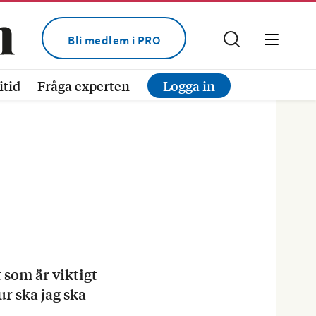
Bli medlem i PRO
itid
Fråga experten
Logga in
t som är viktigt
ur ska jag ska