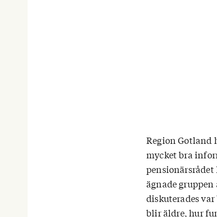
Region Gotland h
mycket bra infor
pensionärsrådet h
ägnade gruppen å
diskuterades va
blir äldre, hur 