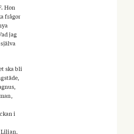
F. Hon
a frågor
 nya
Vad jag
 själva
et ska bli
ngstäde,
agnus,
nman,
ckan i
 Lilian,