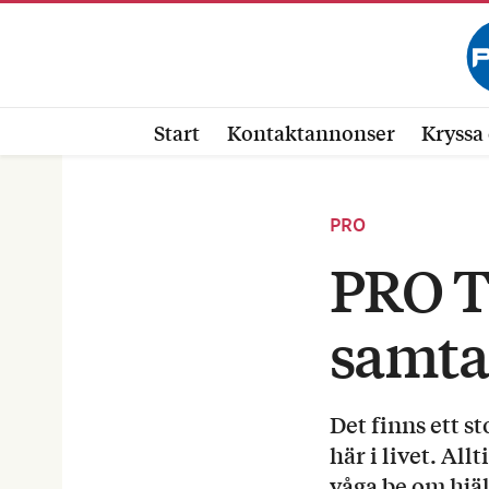
Start
Kontaktannonser
Kryssa 
PRO
PRO T
samta
Det finns ett st
här i livet. Al
våga be om hjäl