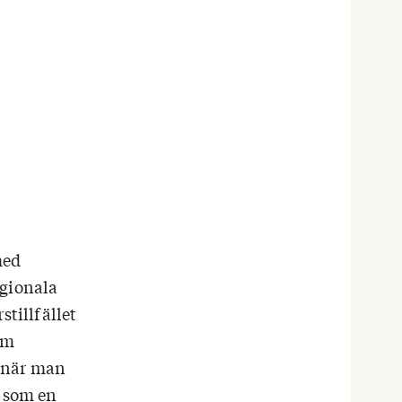
med
egionala
stillfället
om
a när man
p som en