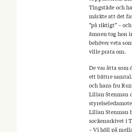
Tingstäde och ha
märkte att det f
”på riktigt” – oc
ämnen tog hon int
behöver veta som
ville prata om.
De var åtta som de
ett bättre samta
och hans fru Ruz
Lilian Stenman o
styrelseledamot
Lilian Stenman b
sockenarkivet i
– Vi höll på mell