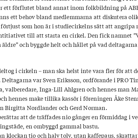
r ett förflutet bland annat inom folkbildning på AB
anns ett behov bland medlemmarna att diskutera olik
h förtjust som hon är i studiecirkelns sätt att angripa
itiativet till att starta en cirkel. Den fick namnet ”
 äldre” och byggde helt och hållet på vad deltagarna
ltog i cirkeln – man ska helst inte vara fler för att d
l. Deltagarna var Sven Eriksson, ordförande i PRO Ti
a, valberedare, Inga-Lill Ahlgren och hennes man M
ch hennes make tillika kassör i föreningen Åke Ste
en Birgitta Nordlander och Gerd Norman.
erättar att de träffades nio gånger en förmiddag i ve
 Tingstäde, en ombyggd gammal bastu.
an klockan tio och halv tolv, utan kaffepaus, skrattar