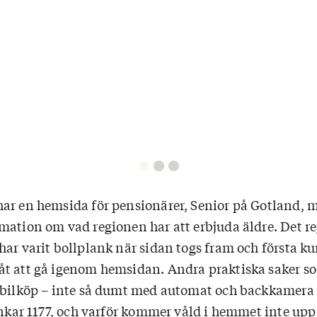
ar en hemsida för pensionärer, Senior på Gotland, 
mation om vad regionen har att erbjuda äldre. Det r
ar varit bollplank när sidan togs fram och första kur
t att gå igenom hemsidan. Andra praktiska saker s
r bilköp – inte så dumt med automat och backkamer
funkar 1177, och varför kommer våld i hemmet inte up