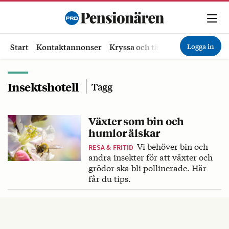
Logga in
Start
Kontaktannonser
Kryssa och tävla
Ekonomi
Hä
Insektshotell
Tagg
Växter som bin och
humlor älskar
Vi behöver bin och
RESA & FRITID
andra insekter för att växter och
grödor ska bli pollinerade. Här
får du tips.