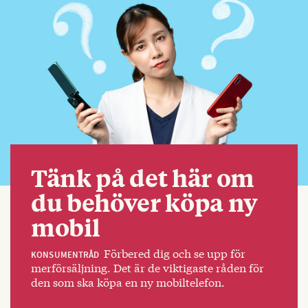
Tänk på det här om
du behöver köpa ny
mobil
Förbered dig och se upp för
KONSUMENTRÅD
merförsäljning. Det är de viktigaste råden för
den som ska köpa en ny mobiltelefon.