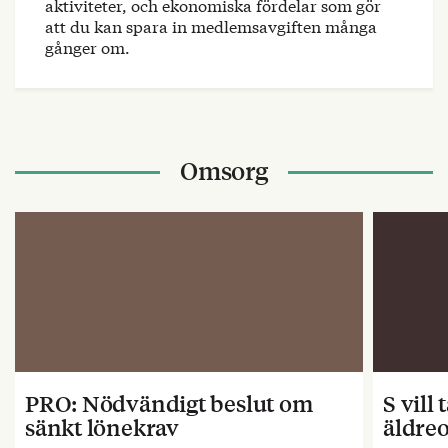
aktiviteter, och ekonomiska fördelar som gör
att du kan spara in medlemsavgiften många
gånger om.
Omsorg
PRO: Nödvändigt beslut om
S vill
sänkt lönekrav
äldre