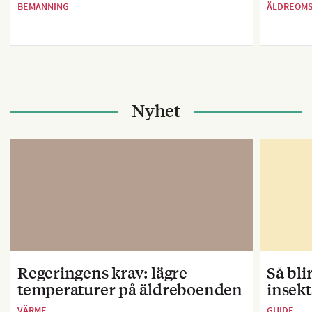
BEMANNING
ÄLDREOM
Nyhet
Regeringens krav: lägre
Så bl
temperaturer på äldreboenden
insekt
VÄRME
GUIDE