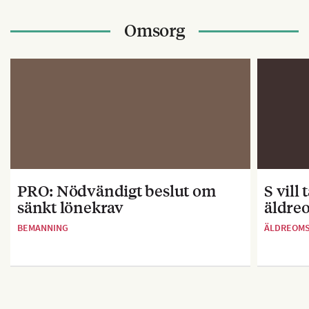
Omsorg
PRO: Nödvändigt beslut om
S vill
sänkt lönekrav
äldre
BEMANNING
ÄLDREOM