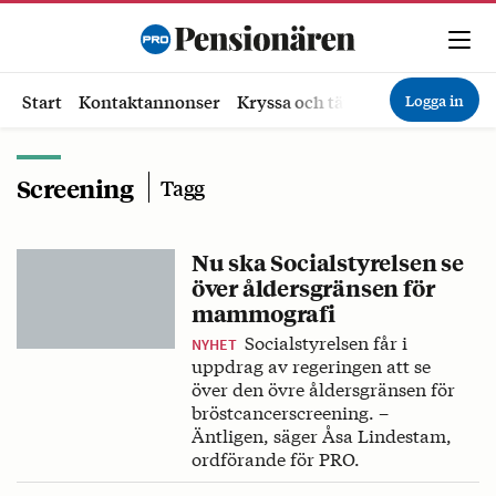
Logga in
Start
Kontaktannonser
Kryssa och tävla
Ekonomi
Hä
Screening
Tagg
Nu ska Socialstyrelsen se
över åldersgränsen för
mammografi
Socialstyrelsen får i
NYHET
uppdrag av regeringen att se
över den övre åldersgränsen för
bröstcancerscreening. –
Äntligen, säger Åsa Lindestam,
ordförande för PRO.