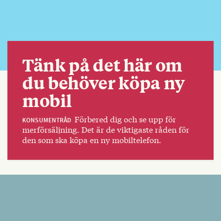
Tänk på det här om
du behöver köpa ny
mobil
Förbered dig och se upp för
KONSUMENTRÅD
merförsäljning. Det är de viktigaste råden för
den som ska köpa en ny mobiltelefon.