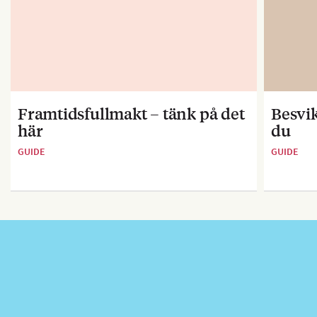
Framtidsfullmakt – tänk på det
Besvik
här
du
GUIDE
GUIDE