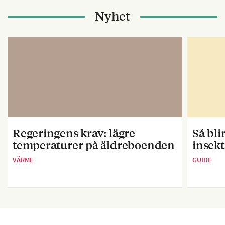
Nyhet
Regeringens krav: lägre
Så bl
temperaturer på äldreboenden
insekt
VÄRME
GUIDE