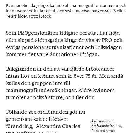
Kvinnor blir i dagsläget kallade till mammografi vartannat år och
för närvarande kallas de till den sista undersökningen vid 73 eller
74 års ålder. Foto: iStock
Som PROpensionären tidigare berättat har höjd
eller slopad
åldersgräns länge drivits av PRO
och
övriga pensionärsorganisationer och i riksdagen
kommer det varje år motioner i frågan.
Bakgrunden är den att var fjärde bröstcancer
hittas hos en kvinna som är över 75 år. Men ändå
kallas den gruppen inte till
mammografiundersökningar. Äldre kvinnors
tumörer är också större, och fler dör.
Följande sex ordföranden gör nu
gemensam sak och kräver
Åsa Lindestam,
förändring; Alexandra Charles
ordförande för PRO,
Pensionärernas
von Hofsten, 1,6 & 2,6