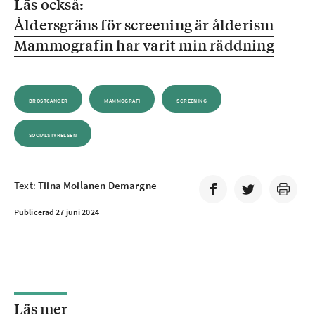
Läs också:
Åldersgräns för screening är ålderism
Mammografin har varit min räddning
BRÖSTCANCER
MAMMOGRAFI
SCREENING
SOCIALSTYRELSEN
Text:
Tiina Moilanen Demargne
Publicerad 27 juni 2024
Läs mer