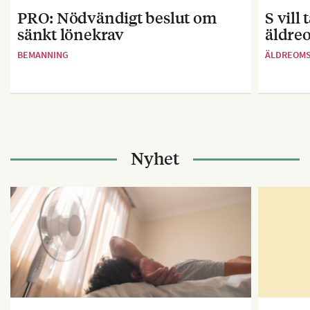
PRO: Nödvändigt beslut om
S vill
sänkt lönekrav
äldre
BEMANNING
ÄLDREOM
Nyhet