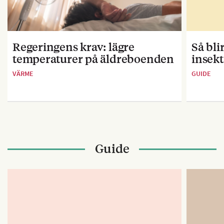
Regeringens krav: lägre
Så bl
temperaturer på äldreboenden
insekt
VÄRME
GUIDE
Guide