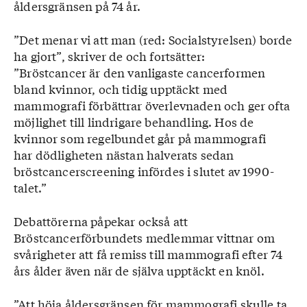
åldersgränsen på 74 år.
”Det menar vi att man (red: Socialstyrelsen) borde
ha gjort”, skriver de och fortsätter:
”Bröstcancer är den vanligaste cancerformen
bland kvinnor, och tidig upptäckt med
mammografi förbättrar överlevnaden och ger ofta
möjlighet till lindrigare behandling. Hos de
kvinnor som regelbundet går på mammografi
har dödligheten nästan halverats sedan
bröstcancerscreening infördes i slutet av 1990-
talet.”
Debattörerna påpekar också att
Bröstcancerförbundets medlemmar vittnar om
svårigheter att få remiss till mammografi efter 74
års ålder även när de själva upptäckt en knöl.
”Att höja åldersgränsen för mammografi skulle ta