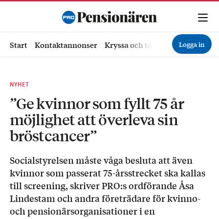
Logga in
Start
Kontaktannonser
Kryssa och tävla
Ekonomi
Hä
NYHET
”Ge kvinnor som fyllt 75 år
möjlighet att överleva sin
bröstcancer”
Socialstyrelsen måste våga besluta att även
kvinnor som passerat 75-årsstrecket ska kallas
till screening, skriver PRO:s ordförande Åsa
Lindestam och andra företrädare för kvinno-
och pensionärsorganisationer i en