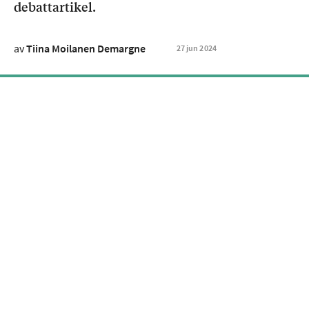
debattartikel.
av
Tiina Moilanen Demargne
27
jun
2024