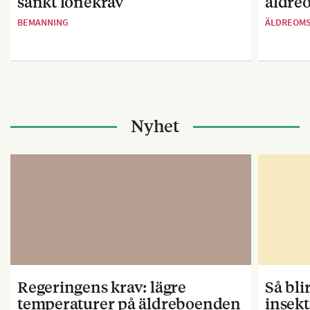
sänkt lönekrav
äldre
BEMANNING
ÄLDREOM
Nyhet
Regeringens krav: lägre
Så bl
temperaturer på äldreboenden
insekt