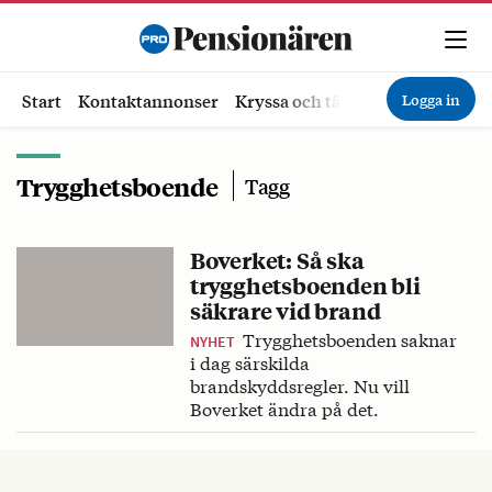
Logga in
Start
Kontaktannonser
Kryssa och tävla
Ekonomi
Hä
Trygghetsboende
Tagg
Boverket: Så ska
trygghetsboenden bli
säkrare vid brand
Trygghetsboenden saknar
NYHET
i dag särskilda
brandskyddsregler. Nu vill
Boverket ändra på det.