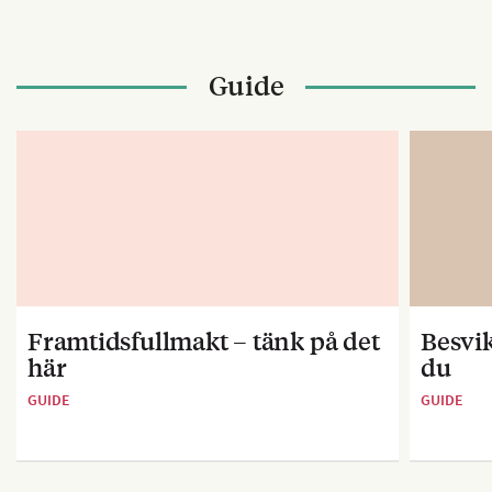
Guide
Framtidsfullmakt – tänk på det
Besvik
här
du
GUIDE
GUIDE