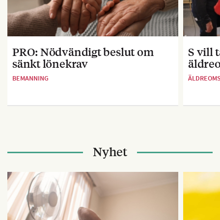
PRO: Nödvändigt beslut om
S vill
sänkt lönekrav
äldre
BEMANNING
ÄLDREOM
Nyhet