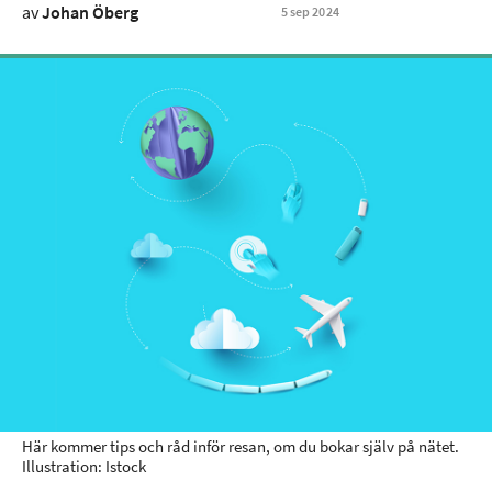
av
Johan Öberg
5
sep
2024
Här kommer tips och råd inför resan, om du bokar själv på nätet.
Illustration: Istock