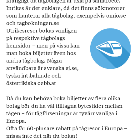
krångligt då tågbolagen är usla på samarbete.
Inrikes är det enklare, då det finns sökmotorer
som hanterar alla tågbolag, exempelvis omio.se
och tagbokningen.se
Utrikesresor bokas vanligen
på respektive tågbolags
hemsidor – men på vissa kan
man boka biljetter även hos
andra tågbolag. Några
användbara är svenska sj.se,
tyska int.bahn.de och
österrikiska oebb.at
Då du kan behöva boka biljetter av flera olika
bolag bör du ha väl tilltagna bytestider mellan
tågen – för tågförseningar är tyvärr vanliga i
Europa.
Ofta får 60-plusare rabatt på tågresor i Europa –
missa inte det när du bokar!