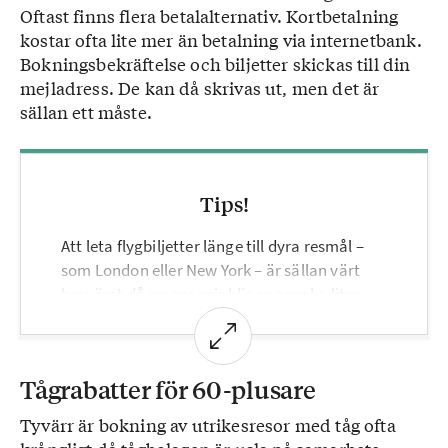
Oftast finns flera betalalternativ. Kortbetalning
kostar ofta lite mer än betalning via internetbank.
Bokningsbekräftelse och biljetter skickas till din
mejladress. De kan då skrivas ut, men det är
sällan ett måste.
Tips!
Att leta flygbiljetter länge till dyra resmål –
som London eller New York – är sällan värt
besväret då resans pris blir en ganska liten
del av totalkostnaden. Omvänt kan flyget
vara en betydande del av resans kostnad om
man ska vara borta kort tid på ett billigt
Tågrabatter för 60-plusare
resmål – som Albanien eller Marocko.
Tyvärr är bokning av utrikesresor med tåg ofta