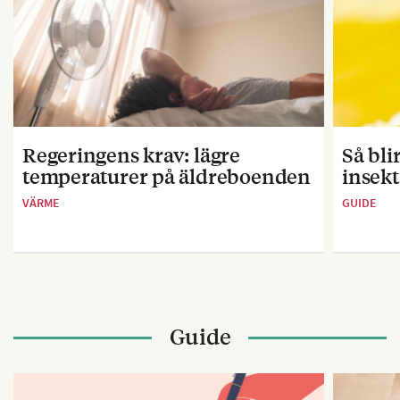
Regeringens krav: lägre
Så bl
temperaturer på äldreboenden
insekt
VÄRME
GUIDE
Guide