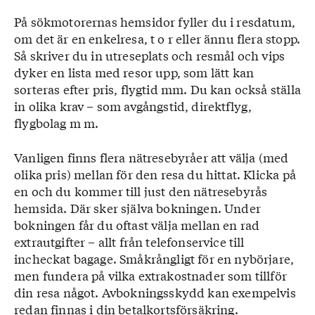
På sökmotorernas hemsidor fyller du i resdatum,
om det är en enkelresa, t o r eller ännu flera stopp.
Så skriver du in utreseplats och resmål och vips
dyker en lista med resor upp, som lätt kan
sorteras efter pris, flygtid mm. Du kan också ställa
in olika krav – som avgångstid, direktflyg,
flygbolag m m.
Vanligen finns flera nätresebyråer att välja (med
olika pris) mellan för den resa du hittat. Klicka på
en och du kommer till just den nätresebyrås
hemsida. Där sker själva bokningen. Under
bokningen får du oftast välja mellan en rad
extrautgifter – allt från telefonservice till
incheckat bagage. Småkrångligt för en nybörjare,
men fundera på vilka extrakostnader som tillför
din resa något. Avbokningsskydd kan exempelvis
redan finnas i din betalkortsförsäkring.