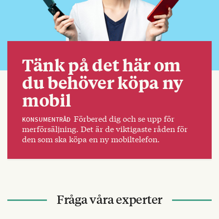
Tänk på det här om
du behöver köpa ny
mobil
Förbered dig och se upp för
KONSUMENTRÅD
merförsäljning. Det är de viktigaste råden för
den som ska köpa en ny mobiltelefon.
Fråga våra experter