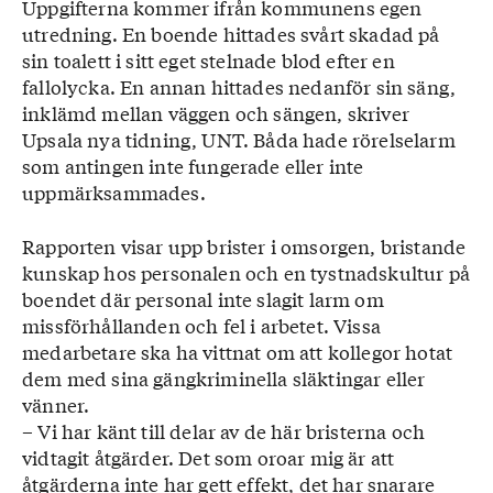
Uppgifterna kommer ifrån kommunens egen
utredning. En boende hittades svårt skadad på
sin toalett i sitt eget stelnade blod efter en
fallolycka. En annan hittades nedanför sin säng,
inklämd mellan väggen och sängen, skriver
Upsala nya tidning, UNT. Båda hade rörelselarm
som antingen inte fungerade eller inte
uppmärksammades.
Rapporten visar upp brister i omsorgen, bristande
kunskap hos personalen och en tystnadskultur på
boendet där personal inte slagit larm om
missförhållanden och fel i arbetet. Vissa
medarbetare ska ha vittnat om att kollegor hotat
dem med sina gängkriminella släktingar eller
vänner.
– Vi har känt till delar av de här bristerna och
vidtagit åtgärder. Det som oroar mig är att
åtgärderna inte har gett effekt, det har snarare