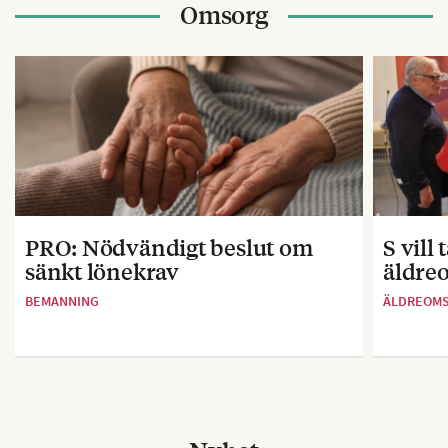
Omsorg
PRO: Nödvändigt beslut om
S vill
sänkt lönekrav
äldre
BEMANNING
ÄLDREOM