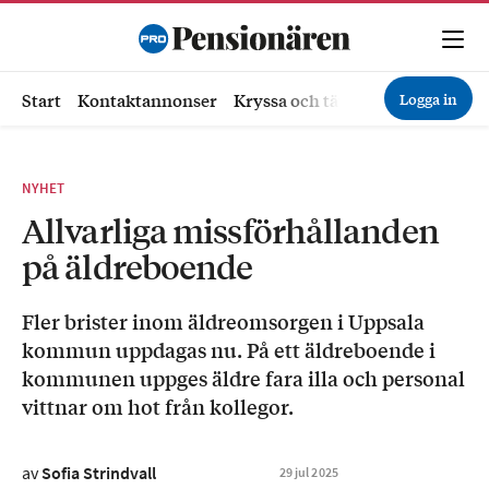
Logga in
Start
Kontaktannonser
Kryssa och tävla
Ekonomi
Hä
NYHET
Allvarliga missförhållanden
på äldreboende
Fler brister inom äldreomsorgen i Uppsala
kommun uppdagas nu. På ett äldreboende i
kommunen uppges äldre fara illa och personal
vittnar om hot från kollegor.
av
Sofia Strindvall
29
jul
2025