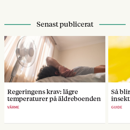
Senast publicerat
Regeringens krav: lägre
Så bl
temperaturer på äldreboenden
insekt
VÄRME
GUIDE