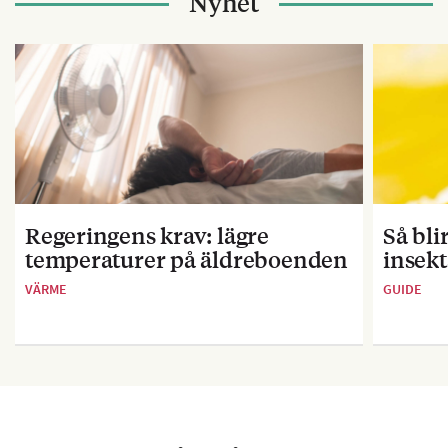
Nyhet
Regeringens krav: lägre
Så bl
temperaturer på äldreboenden
insekt
VÄRME
GUIDE