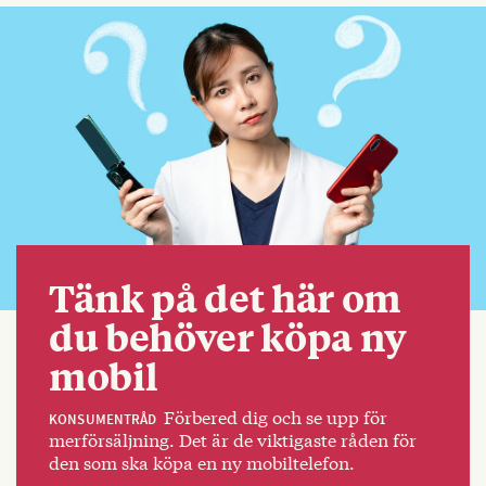
Tänk på det här om
du behöver köpa ny
mobil
Förbered dig och se upp för
KONSUMENTRÅD
merförsäljning. Det är de viktigaste råden för
den som ska köpa en ny mobiltelefon.