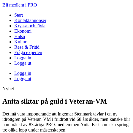
Bli medlem i PRO
Start
Kontaktannonser
Kryssa och tävla
Ekonomi
Hälsa
Kultur
Resa & Fritid
Fråga experten
Logga in
Logga ut
Logga in
Logga ut
Nyhet
Anita siktar på guld i Veteran-VM
Det må vara imponerande att Ingemar Stenmark tävlar i en ny
idrottgren på Veteran-VM i friidrott vid 68 års ålder, men kanske blir
han bräckt av 83-åriga PRO-medlemmen Anita Fast som ska springa
tre olika lopp under mästerskapen.