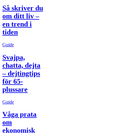
Så skriver du
om ditt liv –
en trend i
tiden
Guide
Svajpa,
chatta, dejta
– dejtingtips
för 65-
plussare
Guide
Våga prata
om
ekonomisk