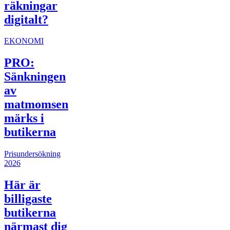
räkningar
digitalt?
EKONOMI
PRO:
Sänkningen
av
matmomsen
märks i
butikerna
Prisundersökning
2026
Här är
billigaste
butikerna
närmast dig