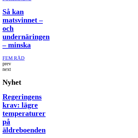
Så kan
matsvinnet –
och
undernäringen
– minska
FEM RÅD
prev
next
Nyhet
Regeringens
krav: lägre
temperaturer
på
äldreboenden