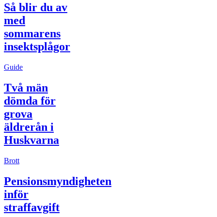
Så blir du av
med
sommarens
insektsplågor
Guide
Två män
dömda för
grova
äldrerån i
Huskvarna
Brott
Pensionsmyndigheten
inför
straffavgift