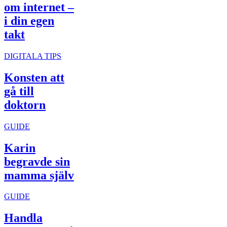
om internet –
i din egen
takt
DIGITALA TIPS
Konsten att
gå till
doktorn
GUIDE
Karin
begravde sin
mamma själv
GUIDE
Handla