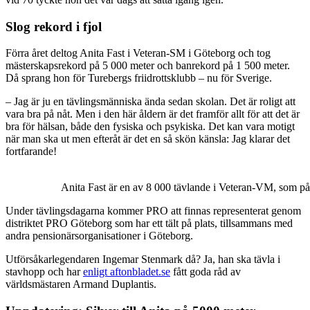
Slog rekord i fjol
Förra året deltog Anita Fast i Veteran-SM i Göteborg och tog
mästerskapsrekord på 5 000 meter och banrekord på 1 500 meter.
Då sprang hon för Turebergs friidrottsklubb – nu för Sverige.
– Jag är ju en tävlingsmänniska ända sedan skolan. Det är roligt att
vara bra på nåt. Men i den här åldern är det framför allt för att det är
bra för hälsan, både den fysiska och psykiska. Det kan vara motigt
när man ska ut men efteråt är det en så skön känsla: Jag klarar det
fortfarande!
Anita Fast är en av 8 000 tävlande i Veteran-VM, som på
Under tävlingsdagarna kommer PRO att finnas representerat genom
distriktet PRO Göteborg som har ett tält på plats, tillsammans med
andra pensionärsorganisationer i Göteborg.
Utförsåkarlegendaren Ingemar Stenmark då? Ja, han ska tävla i
stavhopp och har
enligt aftonbladet.se
fått goda råd av
världsmästaren Armand Duplantis.