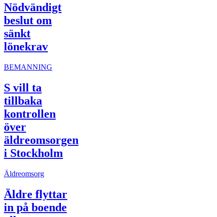
Nödvändigt
beslut om
sänkt
lönekrav
BEMANNING
S vill ta
tillbaka
kontrollen
över
äldreomsorgen
i Stockholm
Äldreomsorg
Äldre flyttar
in på boende