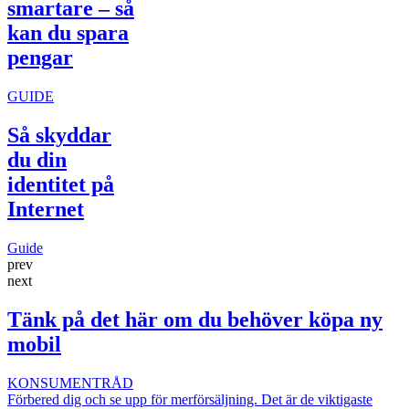
smartare – så
kan du spara
pengar
GUIDE
Så skyddar
du din
identitet på
Internet
Guide
prev
next
Tänk på det här om du behöver köpa ny
mobil
KONSUMENTRÅD
Förbered dig och se upp för merförsäljning. Det är de viktigaste