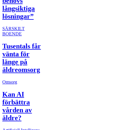
behövs
långsiktiga
lösningar”
SÄRSKILT
BOENDE
Tusentals får
vänta för
länge på
äldreomsorg
Omsorg
Kan AI
förbättra
vården av
äldre?