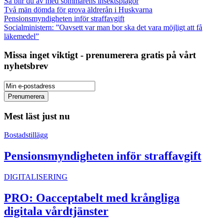
Så blir du av med sommarens insektsplågor
Två män dömda för grova äldrerån i Huskvarna
Pensionsmyndigheten inför straffavgift
Socialministern: ”Oavsett var man bor ska det vara möjligt att få
läkemedel”
Missa inget viktigt - prenumerera gratis på vårt
nyhetsbrev
Mest läst just nu
Bostadstillägg
Pensionsmyndigheten inför straffavgift
DIGITALISERING
PRO: Oacceptabelt med krångliga
digitala vårdtjänster