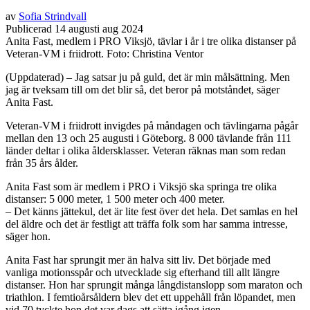
av
Sofia Strindvall
Publicerad
14
augusti
aug
2024
Anita Fast, medlem i PRO Viksjö, tävlar i år i tre olika distanser på
Veteran-VM i friidrott. Foto: Christina Ventor
(Uppdaterad) – Jag satsar ju på guld, det är min målsättning. Men
jag är tveksam till om det blir så, det beror på motståndet, säger
Anita Fast.
Veteran-VM i friidrott invigdes på måndagen och tävlingarna pågår
mellan den 13 och 25 augusti i Göteborg. 8 000 tävlande från 111
länder deltar i olika åldersklasser. Veteran räknas man som redan
från 35 års ålder.
Anita Fast som är medlem i PRO i Viksjö ska springa tre olika
distanser: 5 000 meter, 1 500 meter och 400 meter.
– Det känns jättekul, det är lite fest över det hela. Det samlas en hel
del äldre och det är festligt att träffa folk som har samma intresse,
säger hon.
Anita Fast har sprungit mer än halva sitt liv. Det började med
vanliga motionsspår och utvecklade sig efterhand till allt längre
distanser. Hon har sprungit många långdistanslopp som maraton och
triathlon. I femtioårsåldern blev det ett uppehåll från löpandet, men
vid 70 tyckte hon det var dags att sätta igång igen.