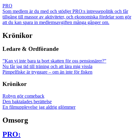
PRO
Som medlem är du med och stödjer PRO:s intressepolitik och får
tillgång till massor av aktiviteter, och ekonomiska fördelar som gör
att du kan spara in medlemsavgiften många gånger om.
Krönikor
Ledare & Ordförande
”Kan vi inte bara ta bort skatten för oss pensionärer?”
Nu får jag tid till träning och att lära mig vissla
Pimpelfiske är tryggare – om än inte för fisken
Krönikor
Robyn gör comeback
Den baktalades berättelse
En filmupplevelse jag aldrig glömmer
Omsorg
PRO: