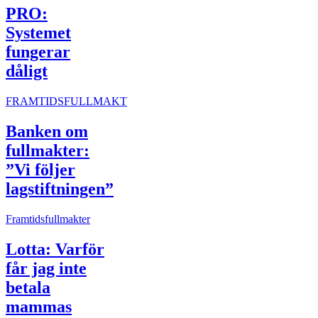
PRO:
Systemet
fungerar
dåligt
FRAMTIDSFULLMAKT
Banken om
fullmakter:
”Vi följer
lagstiftningen”
Framtidsfullmakter
Lotta: Varför
får jag inte
betala
mammas