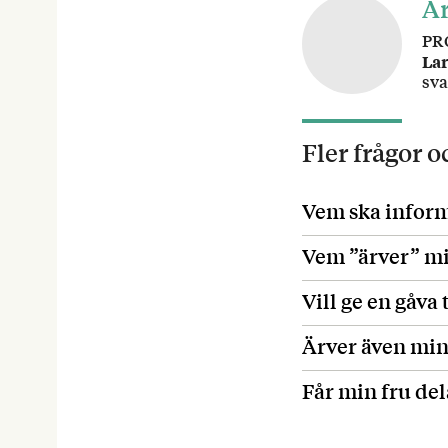
Ar
PR
La
sva
Fler frågor 
Vem ska infor
Vem ”ärver” mi
Vill ge en gåva 
Ärver även min
Får min fru de