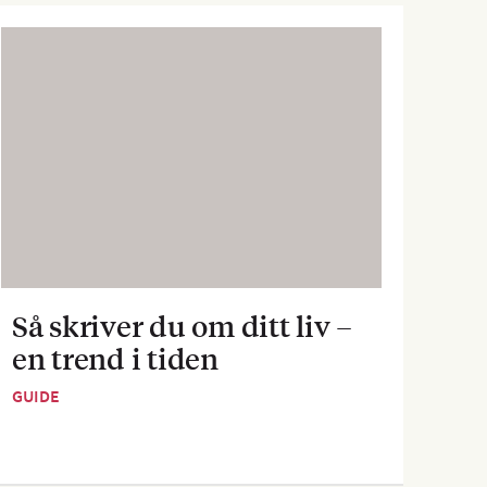
Så skriver du om ditt liv –
Sva
en trend i tiden
dej
GUIDE
GUID