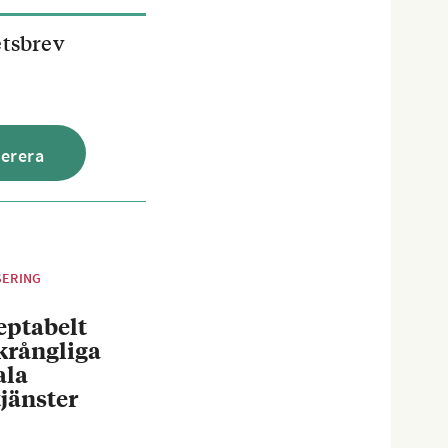
etsbrev
SERING
eptabelt
krångliga
ala
jänster