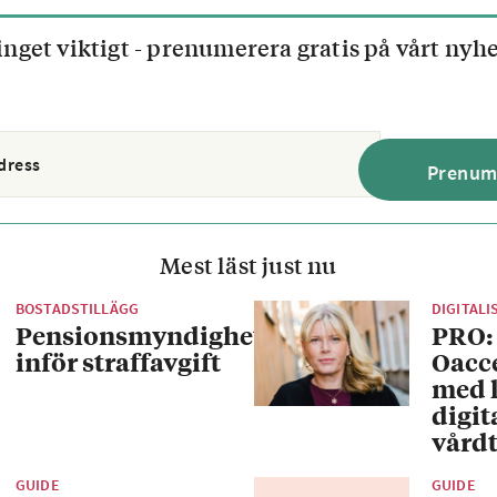
inget viktigt - prenumerera gratis på vårt nyh
Mest läst just nu
BOSTADSTILLÄGG
DIGITALI
Pensionsmyndigheten
PRO:
inför straffavgift
Oacc
med 
digit
vårdt
GUIDE
GUIDE