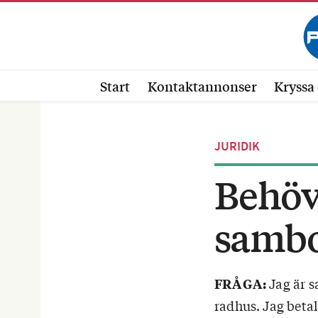
Start
Kontaktannonser
Kryssa 
JURIDIK
Behöve
sambo
Jag är s
FRÅGA:
radhus. Jag betal