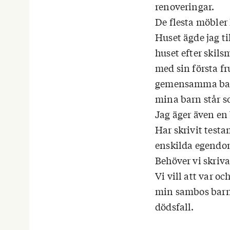
renoveringar.
De flesta möbler 
Huset ägde jag t
huset efter skil
med sin första fr
gemensamma barn.
mina barn står s
Jag äger även en 
Har skrivit testa
enskilda egendo
Behöver vi skriva
Vi vill att var o
min sambos barn 
dödsfall.