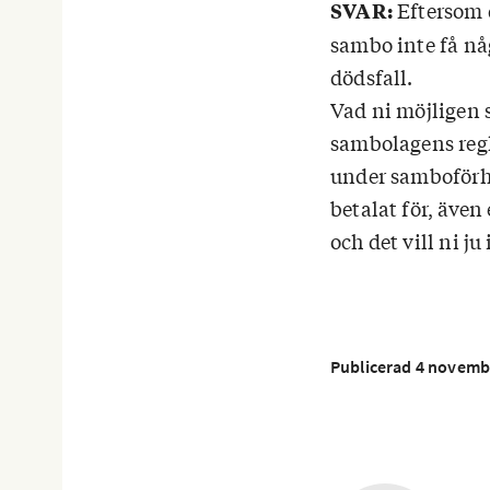
Eftersom d
SVAR:
sambo inte få nå
dödsfall.
Vad ni möjligen s
sambolagens regl
under samboförhål
betalat för, även
och det vill ni ju 
Publicerad 4 novemb