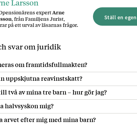
ne Larsson
Opensionärens expert
Arne
Ställ en egen
rsson
, från Familjens Jurist,
rar på ett urval av läsarnas frågor.
och svar om
juridik
meras om framtidsfullmakten?
n uppskjutna reavinstskatt?
till två av mina tre barn – hur gör jag?
a halvsyskon mig?
la arvet efter mig med mina barn?