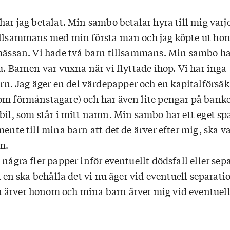
har jag betalat. Min sambo betalar hyra till mig var
illsammans med min första man och jag köpte ut ho
smässan. Vi hade två barn tillsammans. Min sambo ha
u. Barnen var vuxna när vi flyttade ihop. Vi har inga
 Jag äger en del värdepapper och en kapitalförsäk
om förmånstagare) och har även lite pengar på bank
bil, som står i mitt namn. Min sambo har ett eget sp
mente till mina barn att det de ärver efter mig, ska v
m.
 några fler papper inför eventuellt dödsfall eller sep
ch en ska behålla det vi nu äger vid eventuell separati
ärver honom och mina barn ärver mig vid eventuell