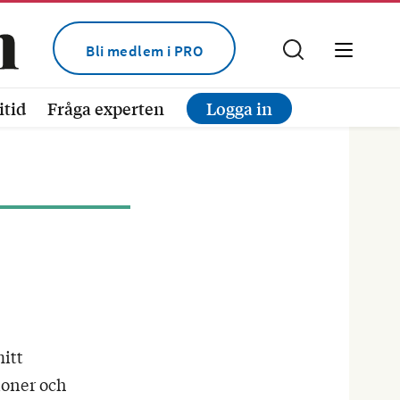
Bli medlem i PRO
itid
Fråga experten
Logga in
itt
tioner och