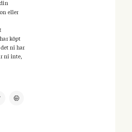
 din
on eller
t
 har köpt
det ni har
r ni inte,