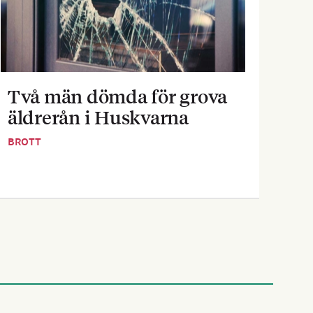
Två män dömda för grova
Pe
äldrerån i Huskvarna
inf
BROTT
BOST