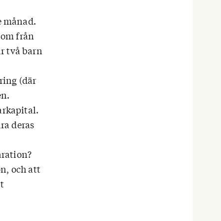
je månad.
nom från
r två barn
ring (där
en.
arkapital.
ara deras
aration?
on, och att
t