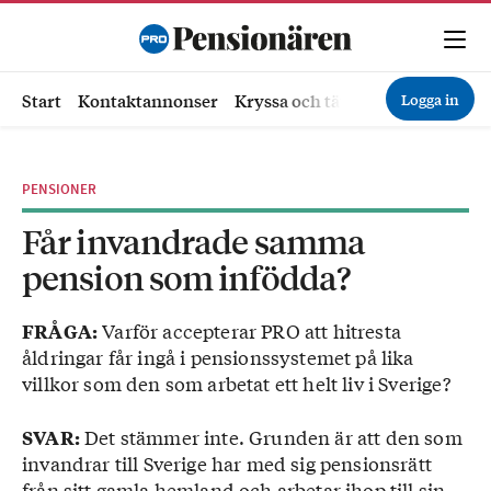
Logga in
Start
Kontaktannonser
Kryssa och tävla
Ekonomi
Hä
PENSIONER
Får invandrade samma
pension som infödda?
Varför accepterar PRO att hitresta
FRÅGA:
åldringar får ingå i pensionssystemet på lika
villkor som den som arbetat ett helt liv i Sverige?
Det stämmer inte. Grunden är att den som
SVAR:
invandrar till Sverige har med sig pensionsrätt
från sitt gamla hemland och arbetar ihop till sin