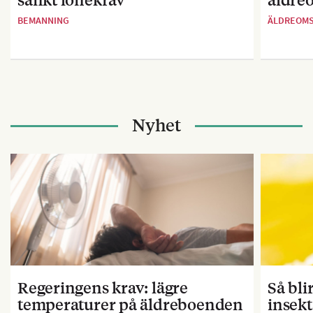
BEMANNING
ÄLDREOM
Nyhet
Regeringens krav: lägre
Så bl
temperaturer på äldreboenden
insekt