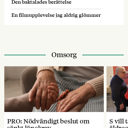
Den baktalades berättelse
En filmupplevelse jag aldrig glömmer
Omsorg
PRO: Nödvändigt beslut om
S vill
sänkt lönekrav
äldre