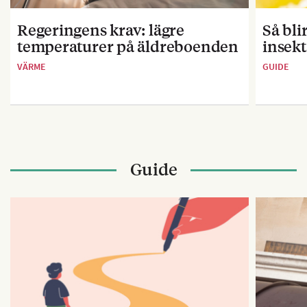
Regeringens krav: lägre
Så bl
temperaturer på äldreboenden
insekt
VÄRME
GUIDE
Guide