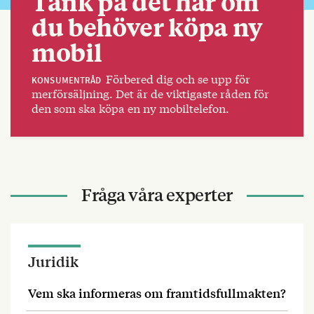
Tänk på det här om
du behöver köpa ny
mobil
Förbered dig och se upp för
KONSUMENTRÅD
merförsäljning. Det är de viktigaste råden för
den som ska köpa en ny mobiltelefon.
Fråga våra experter
Juridik
Vem ska informeras om framtidsfullmakten?