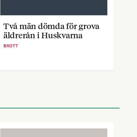
Två män dömda för grova
Pe
äldrerån i Huskvarna
inf
BROTT
BOST