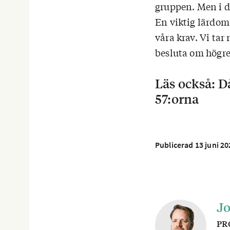
gruppen. Men i de
En viktig lärdom 
våra krav. Vi tar
besluta om högre
Läs också: D
57:orna
Publicerad 13 juni 20
Jo
PRO