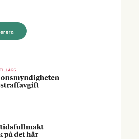
TILLÄGG
ionsmyndigheten
 straffavgift
tidsfullmakt
k på det här