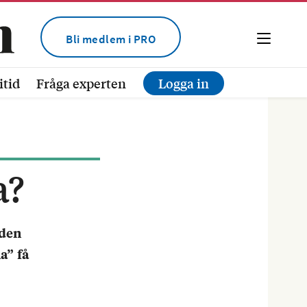
Bli medlem i PRO
itid
Fråga experten
Logga in
a?
 den
a” få