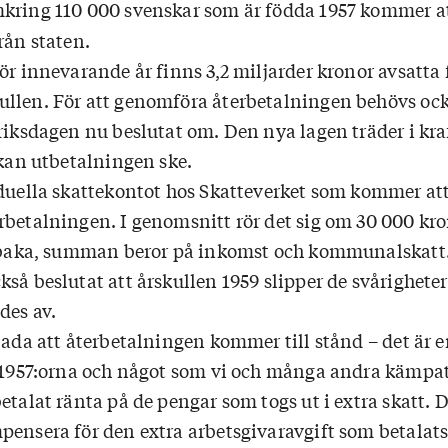
mkring 110 000 svenskar som är födda 1957 kommer at
rån staten.
ör innevarande år finns 3,2 miljarder kronor avsatta f
llen. För att genomföra återbetalningen behövs oc
riksdagen nu beslutat om. Den nya lagen träder i kra
 kan utbetalningen ske.
iduella skattekontot hos Skatteverket som kommer at
rbetalningen. I genomsnitt rör det sig om 30 000 kro
llbaka, summan beror på inkomst och kommunalskatt
så beslutat att årskullen 1959 slipper de svårighete
des av.
lada att återbetalningen kommer till stånd – det är 
r 1957:orna och något som vi och många andra kämpat
etalat ränta på de pengar som togs ut i extra skatt.
pensera för den extra arbetsgivaravgift som betalats 