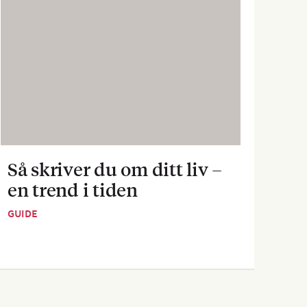
Så skriver du om ditt liv –
Sva
en trend i tiden
dej
GUIDE
GUID