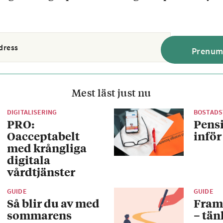
Mest läst just nu
DIGITALISERING
BOSTADS
PRO:
Pens
Oacceptabelt
inför
med krångliga
digitala
vårdtjänster
GUIDE
GUIDE
Så blir du av med
Fram
sommarens
– tän