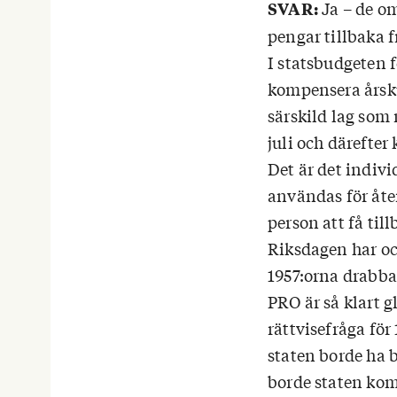
Ja – de o
SVAR:
pengar tillbaka f
I statsbudgeten f
kompensera årsku
särskild lag som 
juli och därefter
Det är det indiv
användas för åte
person att få ti
Riksdagen har ock
1957:orna drabba
PRO är så klart g
rättvisefråga fö
staten borde ha b
borde staten kom