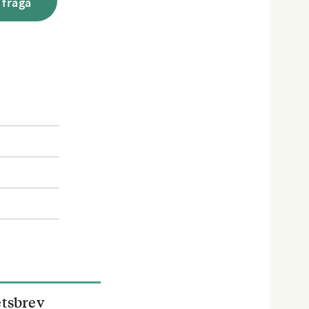
 fråga
etsbrev