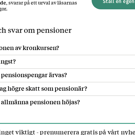
Ställ en egen
ade
, svarar på ett urval av läsarnas
gor.
och svar om
pensioner
onen av kronkursen?
ängst?
e pensionspengar ärvas?
jag högre skatt som pensionär?
n allmänna pensionen höjas?
inget viktigt - prenumerera gratis på vårt nyh