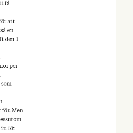
t få
ör att
kså en
ft den 1
t
nor per
.
r som
en
 för. Men
 Dessutom
in för