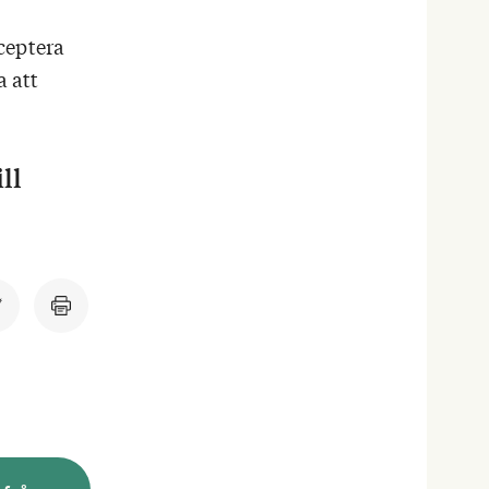
cceptera
a att
ll