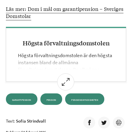
Läs mer: Dom i mål om garantipension – Sveriges
Domstolar
Högsta förvaltningsdomstolen
Högsta förvaltningsdomstolen är den högsta
instansen bland de allmänna
förvaltningsdomstolarna. De allmänna
domstolarna prövar fall mellan
privatpersoner och myndigheter.
Ordningen är:
GARANTIPENSION
PENSION
PENSIONSMYNDIGHETEN
Förvaltningsrätt
Kammarrätt
Text:
Sofia Strindvall
Högsta förvaltningsdomstolen