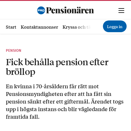
Logga in
Start
Kontaktannonser
Kryssa och tävla
Ekonomi
Hä
PENSION
Fick behålla pension efter
bröllop
En kvinna i 70-årsåldern får rätt mot
Pensionsmyndigheten efter att ha fått sin
pension sänkt efter ett giftermål. Ärendet togs
upp i högsta instans och blir vägledande för
framtida fall.