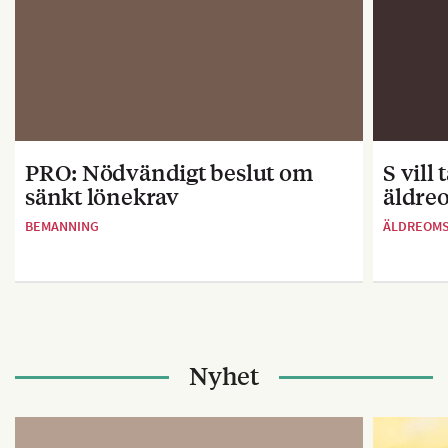
PRO: Nödvändigt beslut om
S vill
sänkt lönekrav
äldre
BEMANNING
ÄLDREOM
Nyhet