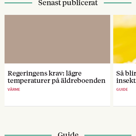
Senast publicerat
Regeringens krav: lägre
Så bl
temperaturer på äldreboenden
insekt
VÄRME
GUIDE
Guide