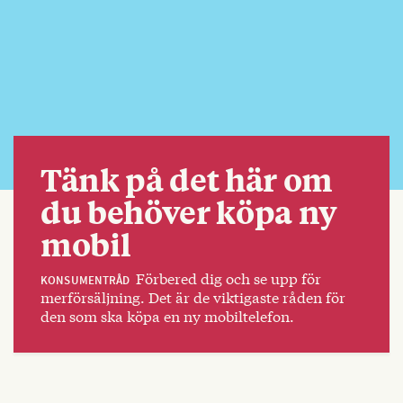
Tänk på det här om
du behöver köpa ny
mobil
Förbered dig och se upp för
KONSUMENTRÅD
merförsäljning. Det är de viktigaste råden för
den som ska köpa en ny mobiltelefon.