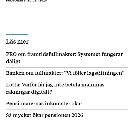
Publicerad 9 februari 2026
Högsta förvaltningsdomstolen tar upp fall
där rättsfrågan på något sätt är oklar och det
behövs en vägledning, ett prejudikat.
Läs mer
PRO om framtidsfullmakter: Systemet fungerar
dåligt
Banken om fullmakter: ”Vi följer lagstiftningen”
Lotta: Varför får jag inte betala mammas
räkningar digitalt?
Pensionärernas inkomster ökar
Så mycket ökar pensionen 2026