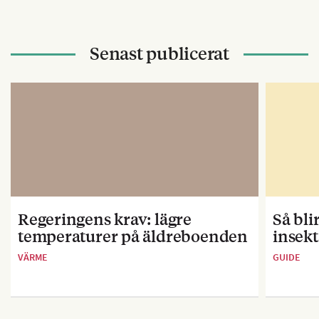
Senast publicerat
Regeringens krav: lägre
Så bl
temperaturer på äldreboenden
insekt
VÄRME
GUIDE