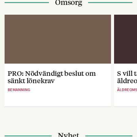
Omsorg
PRO: Nödvändigt beslut om
S vill
sänkt lönekrav
äldre
BEMANNING
ÄLDREOM
Nyhet