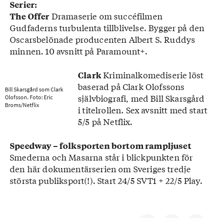
Serier:
Dramaserie om succéfilmen
The Offer
Gudfaderns turbulenta tillblivelse. Bygger på den
Oscarsbelönade producenten Albert S. Ruddys
minnen. 10 avsnitt på Paramount+.
Kriminalkomediserie löst
Clark
baserad på Clark Olofssons
Bill Skarsgård som Clark
självbiografi, med Bill Skarsgård
Olofsson. Foto: Eric
Broms/Netflix
i titelrollen. Sex avsnitt med start
5/5 på Netflix.
Speedway – folksporten bortom rampljuset
Smederna och Masarna står i blickpunkten för
den här dokumentärserien om Sveriges tredje
största publiksport(!). Start 24/5 SVT1 + 22/5 Play.