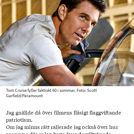
Tom Cruise fyller faktiskt 60 i sommar. Foto: Scott
Garfield/Paramount
Jag gnällde då över filmens flåsigt flaggviftande
patriotism.
Om jag minns rätt raljerade jag också över hur
scenerna där solen lyste över de vältränade