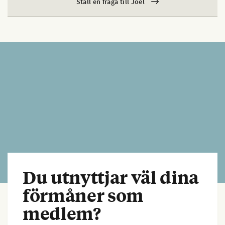
Ställ en fråga till Joel
Du utnyttjar väl dina
förmåner som
medlem?