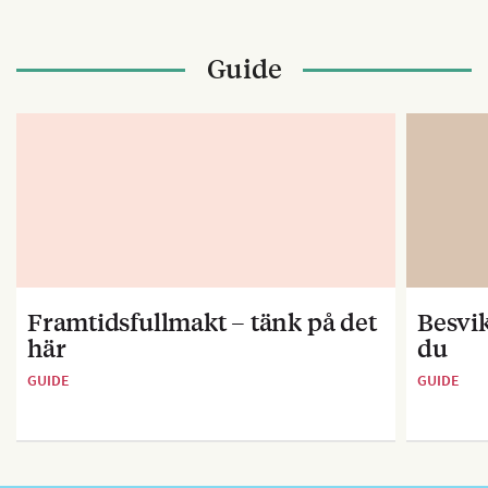
Guide
Framtidsfullmakt – tänk på det
Besvik
här
du
GUIDE
GUIDE