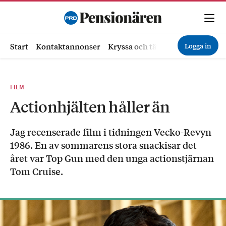
Logga in
Start
Kontaktannonser
Kryssa och tävla
Ekonomi
Hä
FILM
Actionhjälten håller än
Jag recenserade film i tidningen Vecko-Revyn
1986. En av sommarens stora snackisar det
året var Top Gun med den unga actionstjärnan
Tom Cruise.