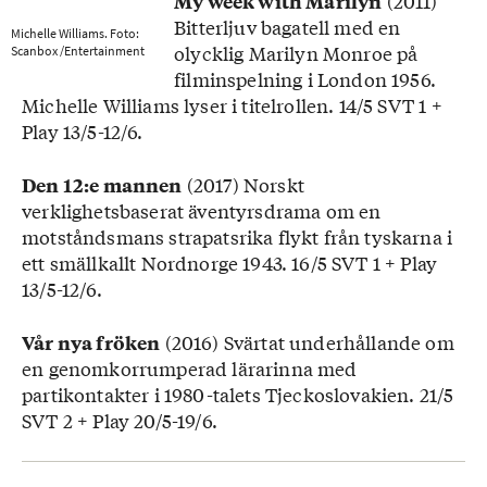
(2011)
My week with Marilyn
Bitterljuv bagatell med en
Michelle Williams. Foto:
olycklig Marilyn Monroe på
Scanbox /Entertainment
filminspelning i London 1956.
Michelle Williams lyser i titelrollen. 14/5 SVT 1 +
Play 13/5-12/6.
(2017) Norskt
Den 12:e mannen
verklighetsbaserat äventyrsdrama om en
motståndsmans strapatsrika flykt från tyskarna i
ett smällkallt Nordnorge 1943. 16/5 SVT 1 + Play
13/5-12/6.
(2016) Svärtat underhållande om
Vår nya fröken
en genomkorrumperad lärarinna med
partikontakter i 1980-talets Tjeckoslovakien. 21/5
SVT 2 + Play 20/5-19/6.