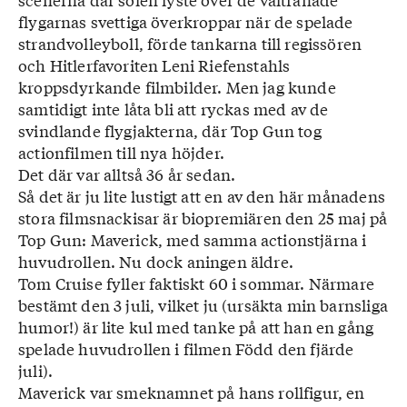
flygarnas svettiga överkroppar när de spelade
strandvolleyboll, förde tankarna till regissören
och Hitlerfavoriten Leni Riefenstahls
kroppsdyrkande filmbilder. Men jag kunde
samtidigt inte låta bli att ryckas med av de
svindlande flygjakterna, där Top Gun tog
actionfilmen till nya höjder.
Det där var alltså 36 år sedan.
Så det är ju lite lustigt att en av den här månadens
stora filmsnackisar är biopremiären den 25 maj på
Top Gun: Maverick, med samma actionstjärna i
huvudrollen. Nu dock aningen äldre.
Tom Cruise fyller faktiskt 60 i sommar. Närmare
bestämt den 3 juli, vilket ju (ursäkta min barnsliga
humor!) är lite kul med tanke på att han en gång
spelade huvudrollen i filmen Född den fjärde
juli).
Maverick var smeknamnet på hans rollfigur, en