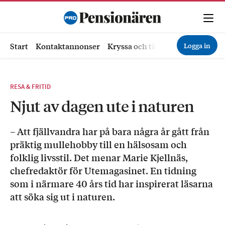
Logga in
Start
Kontaktannonser
Kryssa och tävla
Ekonomi
Hä
RESA & FRITID
Njut av dagen ute i naturen
– Att fjällvandra har på bara några år gått från
präktig mullehobby till en hälsosam och
folklig livsstil. Det menar Marie Kjellnäs,
chefredaktör för Utemagasinet. En tidning
som i närmare 40 års tid har inspirerat läsarna
att söka sig ut i naturen.