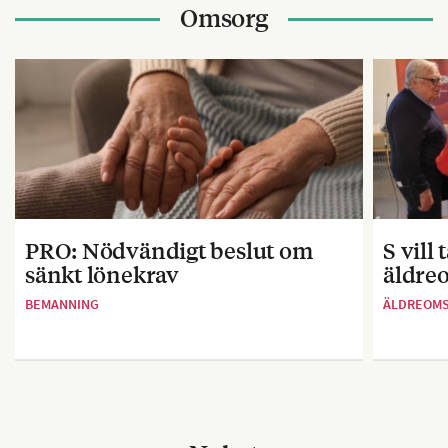
Omsorg
PRO: Nödvändigt beslut om
S vill
sänkt lönekrav
äldre
BEMANNING
ÄLDREOM