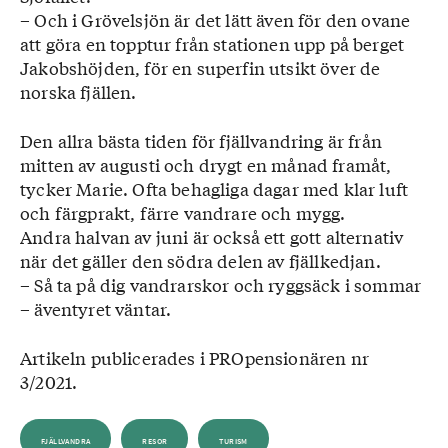
– Och i Grövelsjön är det lätt även för den ovane
att göra en topptur från stationen upp på berget
Jakobs­höjden, för en superfin utsikt över de
norska fjällen.
Den allra bästa tiden för fjällvand­ring är från
mitten av augusti och drygt en månad framåt,
tycker ­Marie. Ofta behagliga dagar med klar luft
och färgprakt, färre vandrare och mygg.
Andra halvan av juni är också ett gott alternativ
när det gäller den södra delen av fjällkedjan.
– Så ta på dig vandrarskor och ryggsäck i sommar
– äventyret ­väntar.
Artikeln publicerades i PROpensionären nr
3/2021.
FJÄLLVANDRA
RESOR
TURISM