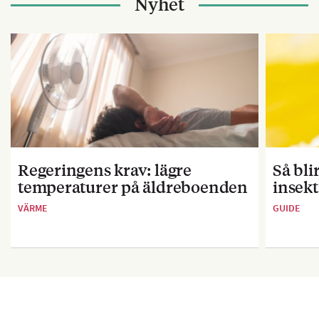
Nyhet
Regeringens krav: lägre
Så bl
temperaturer på äldreboenden
insekt
VÄRME
GUIDE