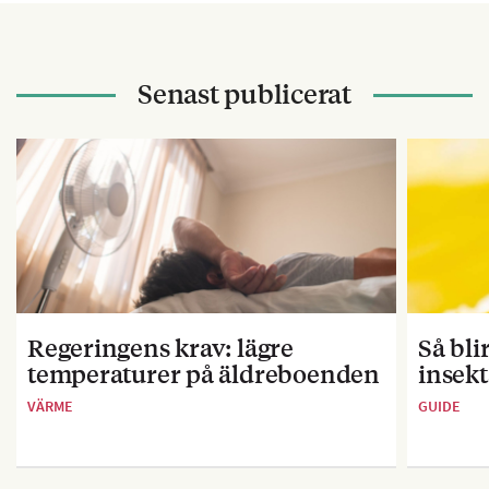
Senast publicerat
Regeringens krav: lägre
Så bl
temperaturer på äldreboenden
insekt
VÄRME
GUIDE