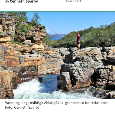
av
Cenneth Sparby
15
dec
2021
Vandring längs mäktiga Abiskojåkka, granne med turiststationen.
Foto: Cenneth Sparby