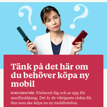
Tänk på det här om
du behöver köpa ny
mobil
Förbered dig och se upp för
KONSUMENTRÅD
merförsäljning. Det är de viktigaste råden för
den som ska köpa en ny mobiltelefon.