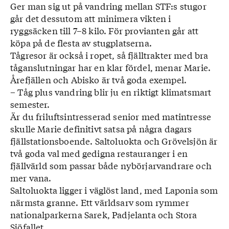
Ger man sig ut på vandring ­mellan STF:s stugor
går det dessutom att minimera vikten i
ryggsäcken till 7–8 kilo. För provianten går att
köpa på de flesta av stugplatserna.
Tågresor är också i ropet, så fjälltrakter med bra
tåganslutningar har en klar fördel, menar Marie.
Årefjällen och Abisko är två goda exempel.
– Tåg plus vandring blir ju en riktigt klimatsmart
semester.
Är du friluftsintresserad senior med matintresse
skulle Marie definitivt satsa på några dagars
fjällstationsboende. Saltoluokta och Grövelsjön är
två goda val med gedigna restauranger i en
fjällvärld som passar både nybörjarvandrare och
mer vana.
Saltoluokta ligger i väglöst land, med Laponia som
närmsta granne. Ett världsarv som rymmer
nationalparkerna Sarek, Padjelanta och Stora
Sjöfallet.