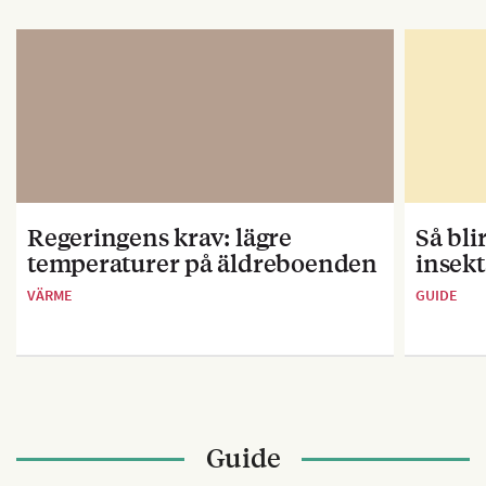
Regeringens krav: lägre
Så bl
temperaturer på äldreboenden
insekt
VÄRME
GUIDE
Guide