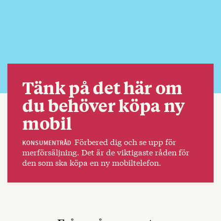
Tänk på det här om
du behöver köpa ny
mobil
Förbered dig och se upp för
KONSUMENTRÅD
merförsäljning. Det är de viktigaste råden för
den som ska köpa en ny mobiltelefon.