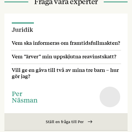
Fråga våra experter
Juridik
Vem ska informeras om framtidsfullmakten?
Vem ”ärver” min uppskjutna reavinstskatt?
Vill ge en gåva till två av mina tre barn – hur
gör jag?
Per
Näsman
Ställ en fråga till Per