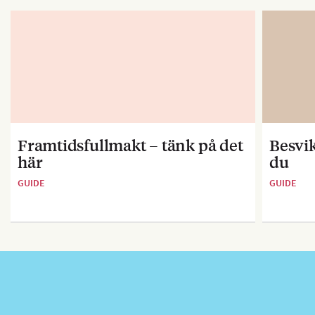
Framtidsfullmakt – tänk på det
Besvik
här
du
GUIDE
GUIDE