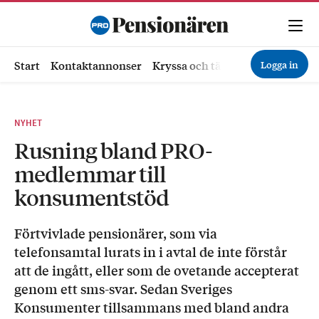
Logga in
Start
Kontaktannonser
Kryssa och tävla
Ekonomi
Hä
NYHET
Rusning bland PRO-
medlemmar till
konsumentstöd
Förtvivlade pensionärer, som via
telefonsamtal lurats in i avtal de inte förstår
att de ingått, eller som de ovetande accepterat
genom ett sms-svar. Sedan Sveriges
Konsumenter tillsammans med bland andra