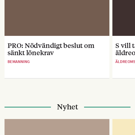
PRO: Nödvändigt beslut om
S vill
sänkt lönekrav
äldre
BEMANNING
ÄLDREOM
Nyhet