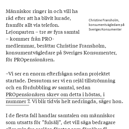
Människor ringer in och vill ha
råd efter att ha blivit lurade,
Christine Fransholm,
framför allt via telefon.
konsumentvägledare på
Sveriges Konsumenter
Lejonparten – tre av fyra samtal
– kommer från PRO-
medlemmar, berättar Christine Fransholm,
konsumentvägledare på Sveriges Konsumenter,
för PROpensionären.
–Vi ser en enorm efterfrågan sedan projektet
startade. Dessutom ser vi en rejäl tillströmning
och en fördubbling av samtal, sedan
PROpensionären skrev om detta i höstas, i
nummer 7
. Vi blir tidvis helt nedringda, säger hon.
I de flesta fall handlar samtalen om människor
som utsatts för ”fulsälj”, det vill säga bedragare
eller mindre seriösa företag som försöker få