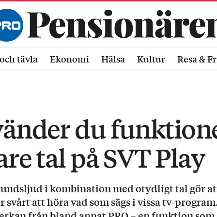
och tävla
Ekonomi
Hälsa
Kultur
Resa & Fr
vänder du funktion
are tal på SVT Play
undsljud i kombination med otydligt tal gör a
svårt att höra vad som sägs i vissa tv-progra
verkan från bland annat PRO – en funktion som 