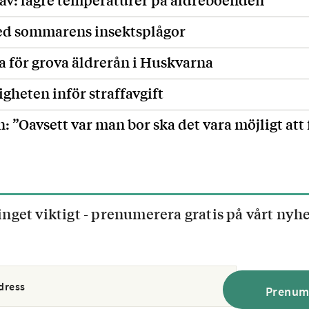
med sommarens insektsplågor
för grova äldrerån i Huskvarna
heten inför straffavgift
: ”Oavsett var man bor ska det vara möjligt att 
inget viktigt - prenumerera gratis på vårt nyh