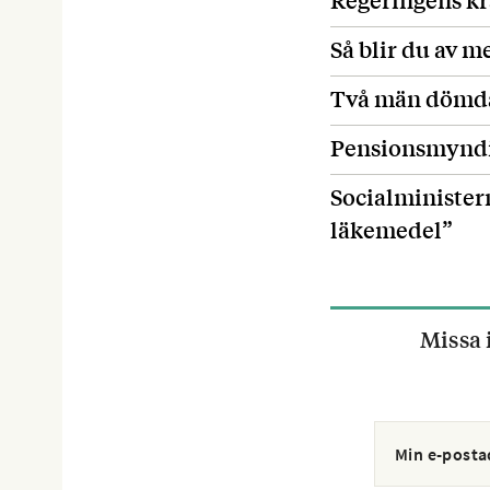
Så blir du av 
Två män dömda 
Pensionsmyndig
Socialministern
läkemedel”
Missa 