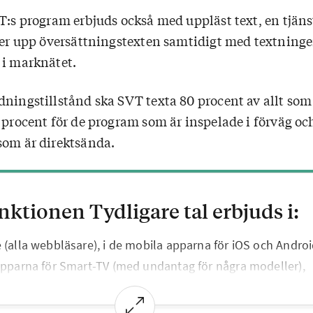
T:s program erbjuds också med uppläst text, en tjäns
äser upp översättningstexten samtidigt med textninge
 i marknätet.
dningstillstånd ska SVT texta 80 procent av allt som
 procent för de program som är inspelade i förväg oc
som är direktsända.
nktionen Tydligare tal erbjuds i:
 (alla webbläsare), i de mobila apparna för iOS och Andro
apparna för Smart-TV (med undantag för några modeller),
 och för Apple TV.