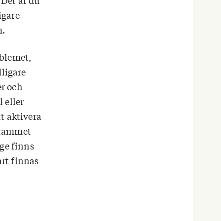
Det är du
igare
m.
oblemet,
dligare
r och
l eller
t aktivera
grammet
nge finns
rt finnas