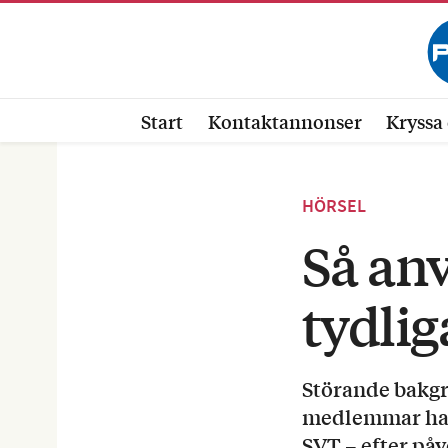
Start
Kontaktannonser
Kryssa 
HÖRSEL
Så an
tydlig
Störande bakgr
medlemmar har 
SVT – efter på