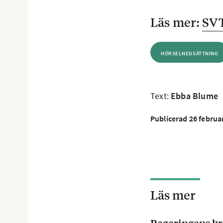
Tydligare 
Läs mer:
SVT
hörbarhete
textas mån
sportutbud
HÖRSELNEDSÄTTNING
Källa: SVT
Text:
Ebba Blume
Publicerad 26 februa
Läs mer
Regeringens kr