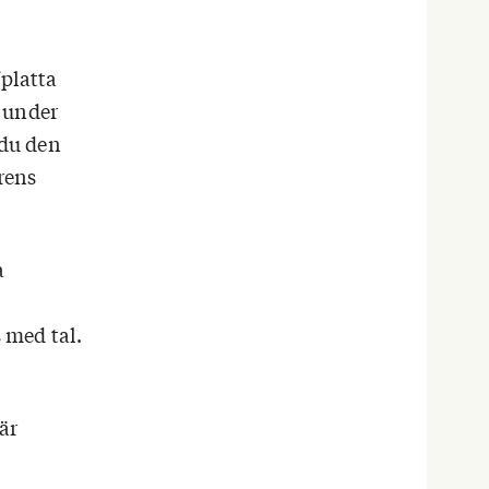
fplatta
” under
 du den
rens
a
 med tal.
är