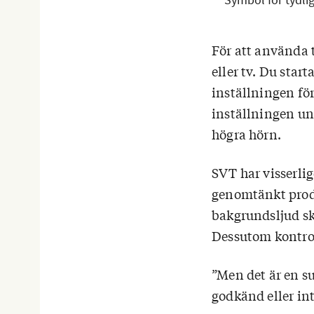
För att använda t
eller tv. Du star
inställningen för
inställningen un
högra hörn.
SVT har visserli
genomtänkt produ
bakgrundsljud sk
Dessutom kontro
”Men det är en s
godkänd eller int