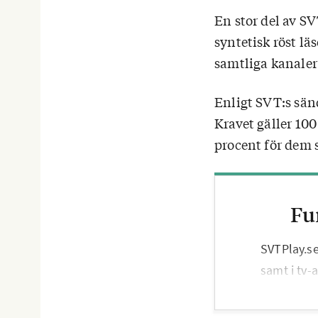
En stor del av SV
syntetisk röst l
samtliga kanaler
Enligt SVT:s sän
Kravet gäller 100
procent för dem 
Fu
SVTPlay.se
samt i tv-
Android TV