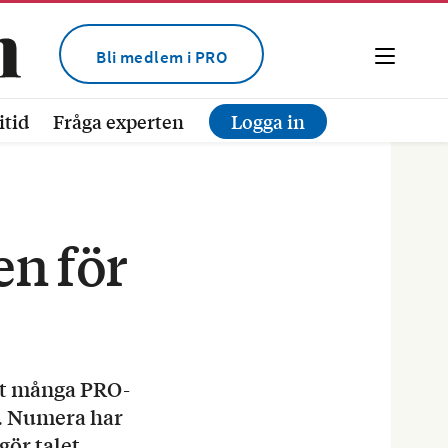
Bli medlem i PRO
itid
Fråga experten
Logga in
en för
tt många PRO-
m. Numera har
gör talet