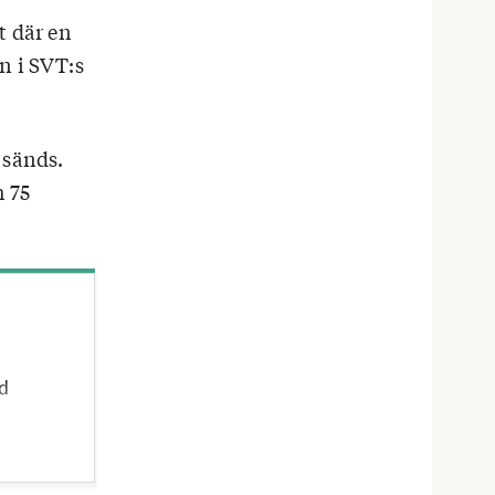
t där en
n i SVT:s
 sänds.
h 75
id