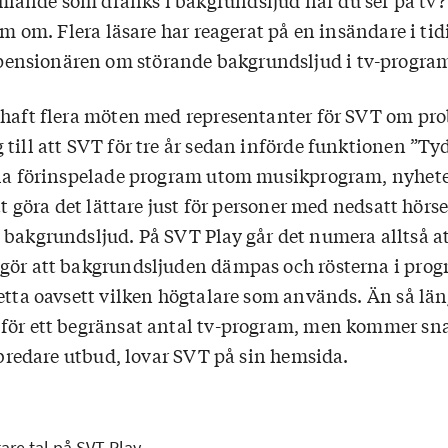
ande som dränks i bakgrundsljud när du ser på tv? 
sam om. Flera läsare har reagerat på en insändare i tid
nsionären om störande bakgrundsljud i tv-progra
 haft flera möten med representanter för SVT om pr
till att SVT för tre år sedan införde funktionen ”Ty
lla förinspelade program utom musikprogram, nyhete
tt göra det lättare just för personer med nedsatt hörse
 bakgrundsljud. På SVT Play går det numera alltså at
gör att bakgrundsljuden dämpas och rösterna i pro
Detta oavsett vilken högtalare som används. Än så lä
för ett begränsat antal tv-program, men kommer sna
t bredare utbud, lovar SVT på sin hemsida.
are tal på SVT Play.