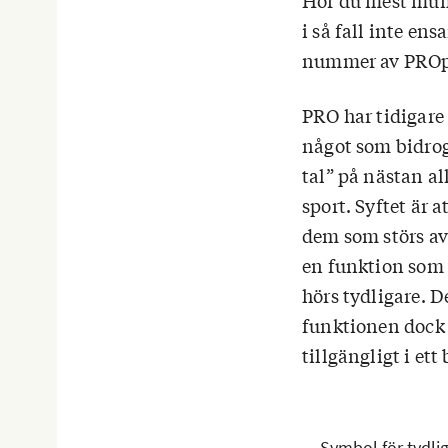
Hör du mest muml
i så fall inte en
nummer av PROpe
PRO har tidigare
något som bidrog 
tal” på nästan a
sport. Syftet är a
dem som störs av
en funktion som 
hörs tydligare. 
funktionen dock 
tillgängligt i et
Symbol för tydlig