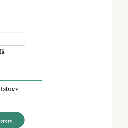
få
etsbrev