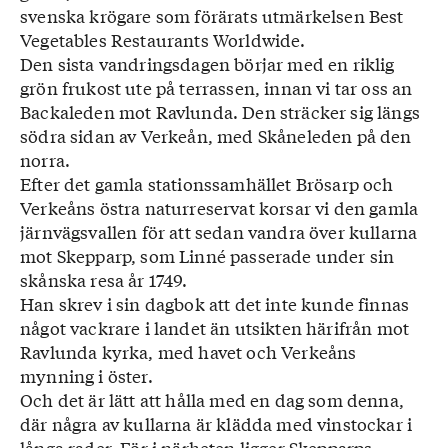
svenska krögare som förärats utmärkelsen Best
Vegetables Restaurants Worldwide.
Den sista vandringsdagen börjar med en riklig
grön frukost ute på terrassen, innan vi tar oss an
Backaleden mot Ravlunda. Den sträcker sig längs
södra sidan av Verkeån, med Skåneleden på den
norra.
Efter det gamla stationssamhället Brösarp och
Verkeåns östra naturreservat korsar vi den gamla
järnvägsvallen för att sedan vandra över kullarna
mot Skepparp, som Linné passerade under sin
skånska resa år 1749.
Han skrev i sin dagbok att det inte kunde finnas
något vackrare i landet än utsikten härifrån mot
Ravlunda kyrka, med havet och Verkeåns
mynning i öster.
Och det är lätt att hålla med en dag som denna,
där några av kullarna är klädda med vinstockar i
långa rader. För i närheten ligger Skepparps