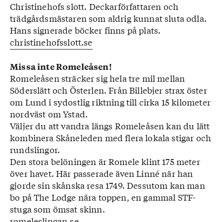
Christinehofs slott. Deckarförfattaren och
trädgårdsmästaren som aldrig kunnat sluta odla.
Hans signerade böcker finns på plats.
christinehofsslott.se
Missa inte Romeleåsen!
Romeleåsen sträcker sig hela tre mil mellan
Söderslätt och Österlen. Från Billebjer strax öster
om Lund i sydostlig riktning till cirka 15 kilometer
nordväst om Ystad.
Väljer du att vandra längs Romeleåsen kan du lätt
kombinera Skåneleden med flera lokala stigar och
rundslingor.
Den stora belöningen är Romele klint 175 meter
över havet. Här passerade även Linné när han
gjorde sin skånska resa 1749. Dessutom kan man
bo på The Lodge nära toppen, en gammal STF-
stuga som ömsat skinn.
romeleslingan.se