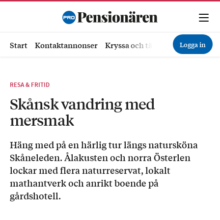
Logga in
Start
Kontaktannonser
Kryssa och tävla
Ekonomi
Hä
RESA & FRITID
Skånsk vandring med
mersmak
Häng med på en härlig tur längs natursköna
Skåneleden. Ålakusten och norra Österlen
lockar med flera naturreservat, lokalt
mathantverk och anrikt boende på
gårdshotell.