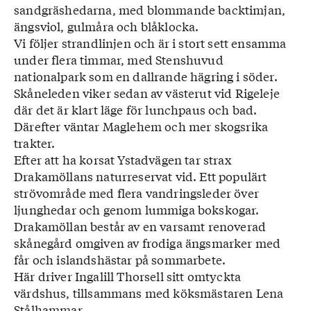
sandgräshedarna, med blommande backtimjan,
ängsviol, gulmåra och blåklocka.
Vi följer strandlinjen och är i stort sett ensamma
under flera timmar, med Stenshuvud
nationalpark som en dallrande hägring i söder.
Skåneleden viker sedan av västerut vid Rigeleje
där det är klart läge för lunchpaus och bad.
Därefter väntar Maglehem och mer skogsrika
trakter.
Efter att ha korsat Ystadvägen tar strax
Drakamöllans naturreservat vid. Ett populärt
strövområde med flera vandringsleder över
ljunghedar och genom lummiga bokskogar.
Drakamöllan består av en varsamt renoverad
skånegård omgiven av frodiga ängsmarker med
får och islandshästar på sommarbete.
Här driver Ingalill Thorsell sitt omtyckta
värdshus, tillsammans med köksmästaren Lena
Stålhammar.