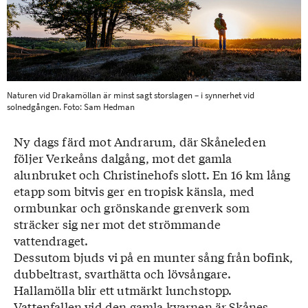
Naturen vid Drakamöllan är minst sagt storslagen – i synnerhet vid
solnedgången. Foto: Sam Hedman
Ny dags färd mot Andrarum, där Skåneleden
följer Verkeåns dalgång, mot det gamla
alunbruket och Christinehofs slott. En 16 km lång
etapp som bitvis ger en tropisk känsla, med
ormbunkar och grönskande grenverk som
sträcker sig ner mot det strömmande
vattendraget.
Dessutom bjuds vi på en munter sång från bofink,
dubbeltrast, svarthätta och lövsångare.
Hallamölla blir ett utmärkt lunchstopp.
Vattenfallen vid den gamla kvarnen är Skånes