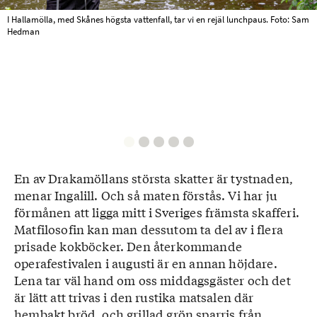
I Hallamölla, med Skånes högsta vattenfall, tar vi en rejäl lunchpaus. Foto: Sam
Hedman
En av Drakamöllans största skatter är tystnaden,
menar Ingalill. Och så maten förstås. Vi har ju
förmånen att ligga mitt i Sveriges främsta skafferi.
Matfilosofin kan man dessutom ta del av i flera
prisade kokböcker. Den återkommande
operafestivalen i augusti är en annan höjdare.
Lena tar väl hand om oss middagsgäster och det
är lätt att trivas i den rustika matsalen där
hembakt bröd, och grillad grön sparris från