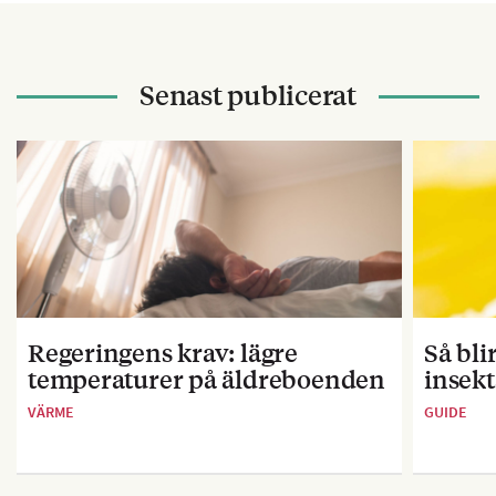
Senast publicerat
Regeringens krav: lägre
Så bl
temperaturer på äldreboenden
insekt
VÄRME
GUIDE