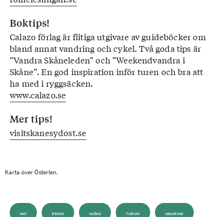
Boktips!
Calazo förlag är flitiga utgivare av guideböcker om
bland annat vandring och cykel. Två goda tips är
”Vandra Skåneleden” och ”Weekendvandra i
Skåne”. En god inspiration inför turen och bra att
ha med i ryggsäcken.
www.calazo.se
Mer tips!
visitskanesydost.se
Karta över Österlen.
MAT
RESOR
SKÅNE
TURISM
VANDRING