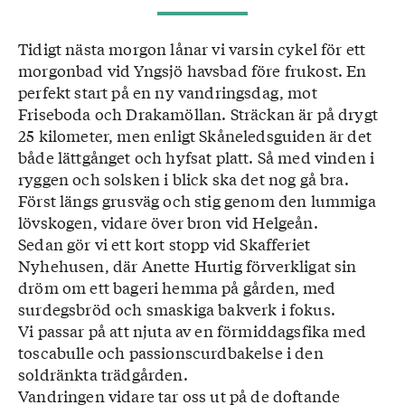
Tidigt nästa morgon lånar vi varsin cykel för ett
morgonbad vid Yngsjö havsbad före frukost. En
perfekt start på en ny vandringsdag, mot
Friseboda och Drakamöllan. Sträckan är på drygt
25 kilometer, men enligt Skåneledsguiden är det
både lättgånget och hyfsat platt. Så med vinden i
ryggen och solsken i blick ska det nog gå bra.
Först längs grusväg och stig genom den lummiga
lövskogen, vidare över bron vid Helgeån.
Sedan gör vi ett kort stopp vid Skafferiet
Nyhehusen, där Anette Hurtig förverkligat sin
dröm om ett bageri hemma på gården, med
surdegsbröd och smaskiga bakverk i fokus.
Vi passar på att njuta av en förmiddagsfika med
toscabulle och passionscurdbakelse i den
soldränkta trädgården.
Vandringen vidare tar oss ut på de doftande