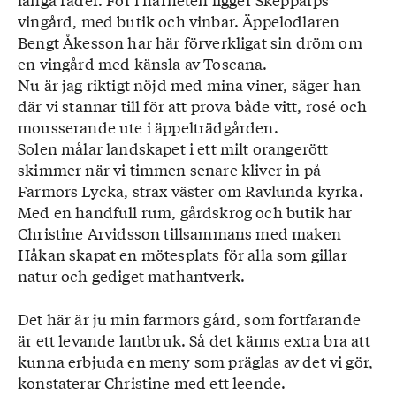
vingård, med butik och vinbar. Äppelodlaren
Bengt Åkesson har här förverkligat sin dröm om
en vingård med känsla av Toscana.
Nu är jag riktigt nöjd med mina viner, säger han
där vi stannar till för att prova både vitt, rosé och
mousserande ute i äppelträdgården.
Solen målar landskapet i ett milt orangerött
skimmer när vi timmen senare kliver in på
Farmors Lycka, strax väster om Ravlunda kyrka.
Med en handfull rum, gårdskrog och butik har
Christine Arvidsson tillsammans med maken
Håkan skapat en mötesplats för alla som gillar
natur och gediget mathantverk.
Det här är ju min farmors gård, som fortfarande
är ett levande lantbruk. Så det känns extra bra att
kunna erbjuda en meny som präglas av det vi gör,
konstaterar Christine med ett leende.