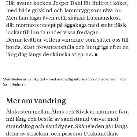
Här svarar kocken Jesper Dahl för finliret i köket,
med både griskind och lammrygg som råvaror.
Men han lagar även rejäl skånsk husmanskost,
där mormors recept på äggakaga med stekt fläsk
lockar till lunch under vissa fredagar.
Denna kväll är vi flera vandrare som sätter oss till
bords, klart förväntansfulla och hungriga efter en
lång dag längs de skånska stigarna. ■
Skåneleden är väl skyltad – med matnyttig information vid ledkorsen. Foto:
Sam Hedman
Mer om vandring
Ålakusten mellan Åhus och Kivik är närmare fyra
mil lång och består av sandstrand varvat med
strandskog och sanddyner. Skåneleden går längs
delar av sträckan, och passerar Drakamöllans