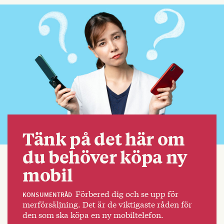
Tänk på det här om
du behöver köpa ny
mobil
Förbered dig och se upp för
KONSUMENTRÅD
merförsäljning. Det är de viktigaste råden för
den som ska köpa en ny mobiltelefon.