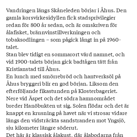
Vandringen längs Skåneleden börjar i Åhus. Den
gamla korsvirkesidyllen fick stadsprivilegier
redan för 800 år sedan, och är omskriven för
ålafisket, brännvinstillverkningen och
tobaksodlingen – som pågick långt in på 1960-
talet.
Stan blev tidigt en sommarort värd namnet, och
vid 1900-talets början gick badtågen tätt från
Kristianstad till Åhus.
En lunch med smörrebröd och hantverksöl på
Åhus bryggeri blir en god början. Liksom den
efterföljande fikastunden på Klosterbageriet.
Nere vid Äspet och det södra hamnområdet
breder Hanöbukten ut sig. Solen flödar och det är
knappt en krusning på havet när vi strosar vidare
längs den vidsträckta sandstranden mot Yngsjö,
sju kilometer längre söderut.
Det här är klassisk ålakust, där ålabodarna från