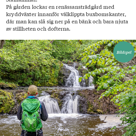
På gården lockar en renässansträdgård med
kryddväxter innanför välklippta buxbomskanter,
där man kan slå sig ner på en bänk och bara njuta
av stillheten och dofterna.
Bildspel