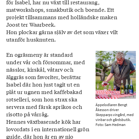
för Isabel, har nu växt till restaurang,
matworkshops, smakbutik och boende. Ett
projekt tillsammans med holländske maken
Joost ter Waarbeek.
Hon plockar gärna själv av det som växer vilt
utanför husknuten.
En ogräsmeny är standard
under vår och försommar, med
nässlor, kirskål, våtarv och
älggräs som favoriter, berättar
Isabel där hon just tagit ut en
plåt ur ugnen med kaffebakad
rotselleri, som hon strax ska
Äppelodlaren Bengt
servera med färsk aprikos och
Åkesson driver
risotto på vårråg.
Skepparps vingård, med
vinbar och gårdsbutik.
Hennes växtbaserade kök har
Foto: Sam Hedman
lovordats i en internationell grön
guide, där hon är en av nio