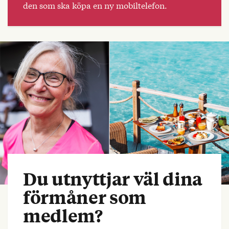
den som ska köpa en ny mobiltelefon.
Du utnyttjar väl dina
förmåner som
medlem?