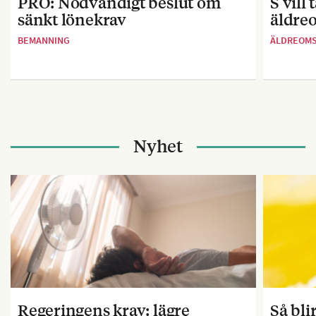
PRO: Nödvändigt beslut om
S vill
sänkt lönekrav
äldre
BEMANNING
ÄLDREOM
Nyhet
Regeringens krav: lägre
Så bl