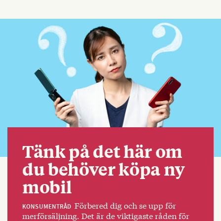
Tänk på det här om
du behöver köpa ny
mobil
Förbered dig och se upp för
KONSUMENTRÅD
merförsäljning. Det är de viktigaste råden för