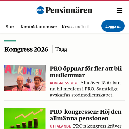
Logga in
Start
Kontaktannonser
Kryssa och tävla
Ekonomi
Hä
Kongress 2026
Tagg
PRO öppnar för fler att bli
medlemmar
Alla över 18 år kan
KONGRESS 2026
nu bli medlem i PRO. Samtidigt
avskaffas stödmedlemskapet.
PRO-kongressen: Höj den
allmänna pensionen
PRO:s kongress kräver
UTTALANDE