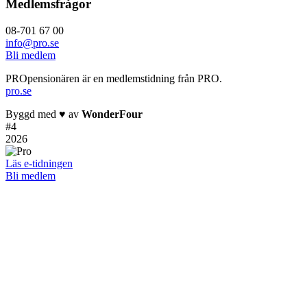
Medlemsfrågor
08-701 67 00
info@pro.se
Bli medlem
PROpensionären är en medlemstidning från PRO.
pro.se
Byggd med
♥
av
WonderFour
#
4
2026
Läs e-tidningen
Bli medlem