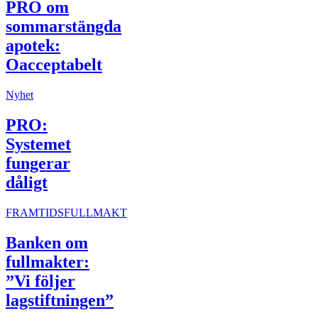
PRO om
sommarstängda
apotek:
Oacceptabelt
Nyhet
PRO:
Systemet
fungerar
dåligt
FRAMTIDSFULLMAKT
Banken om
fullmakter:
”Vi följer
lagstiftningen”