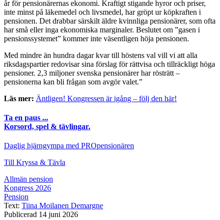
år för pensionärernas ekonomi. Kraftigt stigande hyror och priser,
inte minst på läkemedel och livsmedel, har gröpt ur köpkraften i
pensionen. Det drabbar särskilt äldre kvinnliga pensionärer, som ofta
har små eller inga ekonomiska marginaler. Beslutet om ”gasen i
pensionssystemet” kommer inte väsentligen höja pensionen.
Med mindre än hundra dagar kvar till höstens val vill vi att alla
riksdagspartier redovisar sina förslag för rättvisa och tillräckligt höga
pensioner. 2,3 miljoner svenska pensionärer har rösträtt –
pensionerna kan bli frågan som avgör valet.”
Läs mer:
Äntligen! Kongressen är igång – följ den här!
Ta en paus ...
Korsord, spel & tävlingar.
Daglig hjärngympa med PROpensionären
Till Kryssa & Tävla
Allmän pension
Kongress 2026
Pension
Text:
Tiina Moilanen Demargne
Publicerad 14 juni 2026