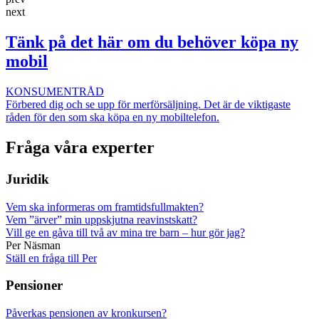
next
Tänk på det här om du behöver köpa ny
mobil
KONSUMENTRÅD
Förbered dig och se upp för merförsäljning. Det är de viktigaste
råden för den som ska köpa en ny mobiltelefon.
Fråga våra experter
Juridik
Vem ska informeras om framtidsfullmakten?
Vem ”ärver” min uppskjutna reavinstskatt?
Vill ge en gåva till två av mina tre barn – hur gör jag?
Per Näsman
Ställ en fråga till Per
Pensioner
Påverkas pensionen av kronkursen?