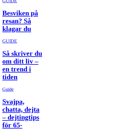
GUIDE
Besviken på
resan? Så
klagar du
GUIDE
Så skriver du
om ditt liv –
en trend i
tiden
Guide
Svajpa,
chatta, dejta
– dejtingtips
för 65-