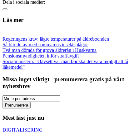
Dela i sociala medier:
Läs mer
Regeringens krav: lägre temperaturer på äldreboenden
Så blir du av med sommarens insektsplågor
Två män dömda för grova äldrerån i Huskvarna
Pensionsmyndigheten inför straffavgift
Socialministern: ”Oavsett var man bor ska det vara möjligt att få
läkemedel”
Missa inget viktigt - prenumerera gratis på vårt
nyhetsbrev
Mest läst just nu
DIGITALISERING