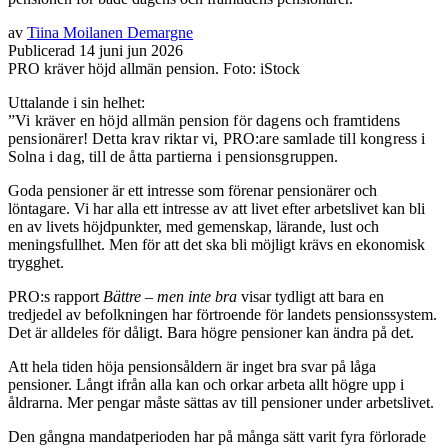
av
Tiina Moilanen Demargne
Publicerad
14
juni
jun
2026
PRO kräver höjd allmän pension. Foto: iStock
Uttalande i sin helhet:
”Vi kräver en höjd allmän pension för dagens och framtidens
pensionärer! Detta krav riktar vi, PRO:are samlade till kongress i
Solna i dag, till de åtta partierna i pensionsgruppen.
Goda pensioner är ett intresse som förenar pensionärer och
löntagare. Vi har alla ett intresse av att livet efter arbetslivet kan bli
en av livets höjdpunkter, med gemenskap, lärande, lust och
meningsfullhet. Men för att det ska bli möjligt krävs en ekonomisk
trygghet.
PRO:s rapport
Bättre – men inte bra
visar tydligt att bara en
tredjedel av befolkningen har förtroende för landets pensionssystem.
Det är alldeles för dåligt. Bara högre pensioner kan ändra på det.
Att hela tiden höja pensionsåldern är inget bra svar på låga
pensioner. Långt ifrån alla kan och orkar arbeta allt högre upp i
åldrarna. Mer pengar måste sättas av till pensioner under arbetslivet.
Den gångna mandatperioden har på många sätt varit fyra förlorade