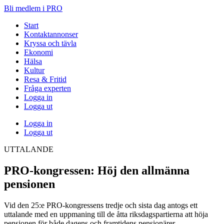
Bli medlem i PRO
Start
Kontaktannonser
Kryssa och tävla
Ekonomi
Hälsa
Kultur
Resa & Fritid
Fråga experten
Logga in
Logga ut
Logga in
Logga ut
UTTALANDE
PRO-kongressen: Höj den allmänna
pensionen
Vid den 25:e PRO-kongressens tredje och sista dag antogs ett
uttalande med en uppmaning till de åtta riksdagspartierna att höja
pensionen för både dagens och framtidens pensionärer.