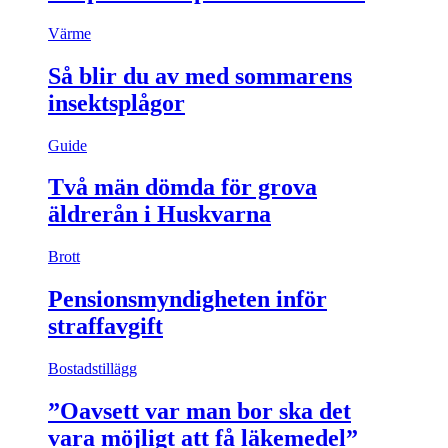
Värme
Så blir du av med sommarens
insektsplågor
Guide
Två män dömda för grova
äldrerån i Huskvarna
Brott
Pensionsmyndigheten inför
straffavgift
Bostadstillägg
”Oavsett var man bor ska det
vara möjligt att få läkemedel”